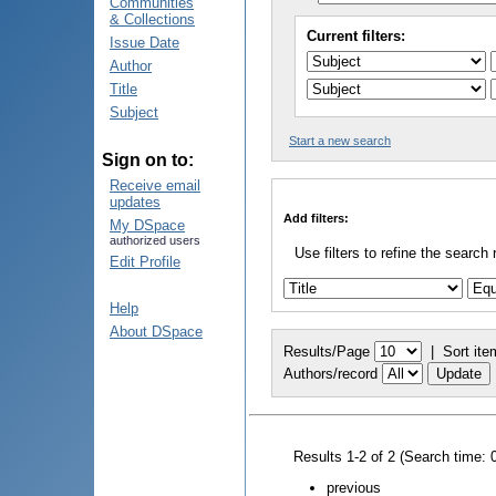
Communities
& Collections
Current filters:
Issue Date
Author
Title
Subject
Start a new search
Sign on to:
Receive email
updates
Add filters:
My DSpace
authorized users
Use filters to refine the search 
Edit Profile
Help
About DSpace
Results/Page
|
Sort ite
Authors/record
Results 1-2 of 2 (Search time: 
previous