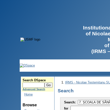
Institutio
of Nicola
of
(IRMS 
Search DSpace
IRMS - Nicolae Testemitanu 
Advanced Search
Search
Home
Search:
Browse
for