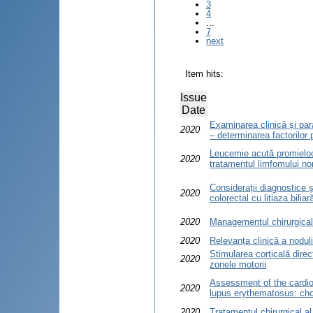
3
4
...
7
next
Item hits:
Issue
Date
Examinarea clinică și para
2020
– determinarea factorilor pr
Leucemie acută promieloc
2020
tratamentul limfomului non
Considerații diagnostice ș
2020
colorectal cu litiaza biliar
2020
Managementul chirurgical 
2020
Relevanța clinică a nodulil
Stimularea corticală direct
2020
zonele motorii
Assessment of the cardiov
2020
lupus erythematosus: choo
2020
Tratamentul chirurgical al 