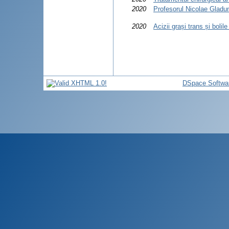
2020
Profesorul Nicolae Gladun
2020
Acizii grași trans și bolil
DSpace Softwa