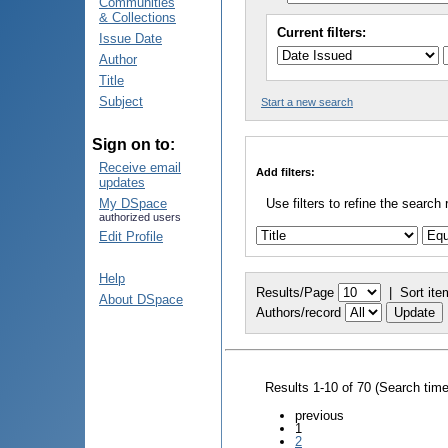
Communities
& Collections
Current filters:
Issue Date
Author
Title
Subject
Start a new search
Sign on to:
Receive email
Add filters:
updates
My DSpace
Use filters to refine the search 
authorized users
Edit Profile
Help
Results/Page
|
Sort ite
About DSpace
Authors/record
Results 1-10 of 70 (Search tim
previous
1
2