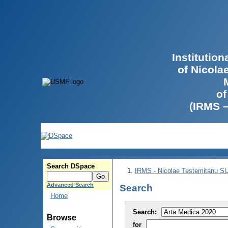
Institutio
of Nicola
of
(IRMS 
Search DSpace
IRMS - Nicolae Testemitanu 
Advanced Search
Search
Home
Search:
Browse
for