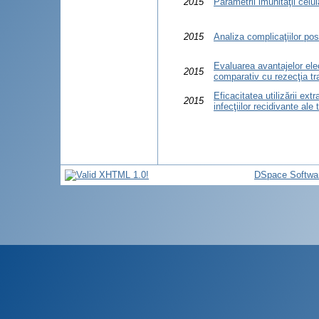
2015
Parametrii imunităţii celul
2015
Analiza complicaţiilor pos
Evaluarea avantajelor elec
2015
comparativ cu rezecţia tr
Eficacitatea utilizării ext
2015
infecţiilor recidivante ale 
DSpace Softwa