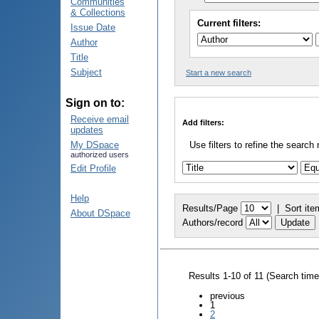
Communities
& Collections
Current filters:
Issue Date
Author
Title
Subject
Start a new search
Sign on to:
Receive email
Add filters:
updates
My DSpace
Use filters to refine the search 
authorized users
Edit Profile
Help
Results/Page
|
Sort ite
About DSpace
Authors/record
Results 1-10 of 11 (Search tim
previous
1
2