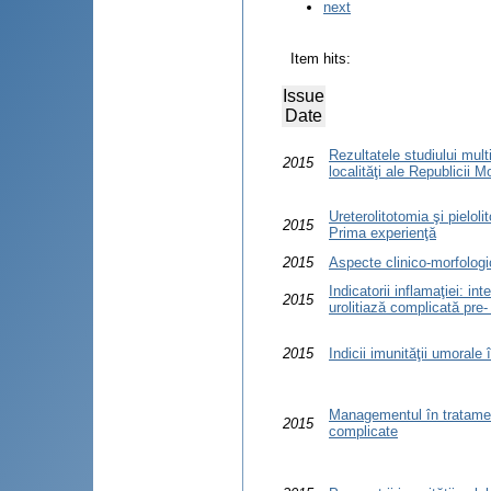
next
Item hits:
Issue
Date
Rezultatele studiului mult
2015
localităţi ale Republicii 
Ureterolitotomia şi pielo
2015
Prima experienţă
2015
Aspecte clinico-morfologi
Indicatorii inflamaţiei: in
2015
urolitiază complicată pre-
2015
Indicii imunităţii umorale 
Managementul în tratamentu
2015
complicate