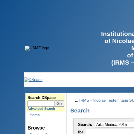
Institutio
of Nicola
of
(IRMS 
Search DSpace
IRMS - Nicolae Testemitanu 
Advanced Search
Search
Home
Search:
Browse
for