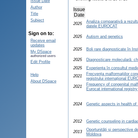
Issue Date
Author
Issue
Title
Date
Subject
Analiza comparativă a rezulta
2025
datele EUROCAT
Sign on to:
2025
Autism and genetics
Receive email
updates
2025
Boli rare diagnosticate în Ins
My DSpace
authorized users
2025
Diagnosticare moleculară: ch
Edit Profile
2025
Experienţa în consultul medic
Frecvența malformațiilor con
Help
2021
registrului internațional EU
About DSpace
Frequency of congenital mal
2021
Eurocat international registry
2024
Genetic aspects in health of
2012
Genetic counseling in cardia
Oportunităţi şi perspective d
2013
Moldova