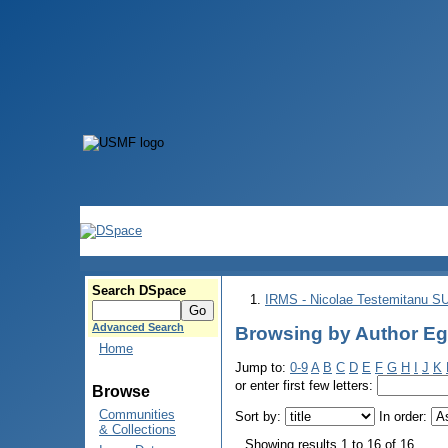
Search DSpace
IRMS - Nicolae Testemitanu 
Advanced Search
Browsing by Author Eg
Home
Jump to:
0-9
A
B
C
D
E
F
G
H
I
J
K
or enter first few letters:
Browse
Communities
Sort by:
In order:
& Collections
Showing results 1 to 16 of 16