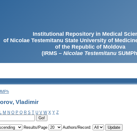
Institutional Repository in Medical Sci
of Nicolae Testemitanu State University of Medici
of the Republic of Moldova
(IRMS –
Nicolae Testemitanu
SUMPh
SUMPh
orov, Vladimir
L
M
N
O
P
Q
R
S
T
U
V
W
X
Y
Z
Results/Page
Authors/Record: