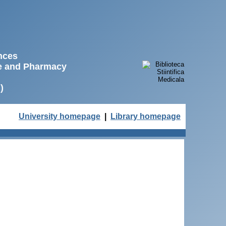
ences
ne and Pharmacy
)
University homepage
|
Library homepage