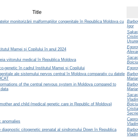
Title
telor monitorizării malformațiilor congenitale în Republica Moldova cu
Barbov
Igor
Sakara
Cristi
Uşurel
Egorov
titutul Mamei şi Copilului în anul 2024
Alexa
Sacară
eia viitorului medical în Republica Moldova
Boiciu
o-genetic în cadrul Institutul Mamei şi Copilului
Egorov
genitale ale sistemului nervos central în Moldova comparativ cu datele
Barbov
ROCAT
Maria
formations of the central nervous system in Moldova compared to
Barbov
 data
Maria
Sacară
Vladim
 mother and child (medical genetic care in Republic of Moldova)
Boiciu
Cristi
Secrie
Capros
c anomalies
Vladim
e diagnostic citogenetic prenatal al sindromului Down în Republica
Barbov
Vladim