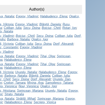
Author(s)
a, Natalia
;
Egorov, Vladimir
;
Halabudenco, Elena
;
Opalco,
, Viktoria
;
Egorov, Vladimir
;
Blăniţă, Daniela
;
Rusu,
na
;
Coliban, Iulia
;
Secu, Doina
;
Boiciuc, Chiril
;
Rotari, Ion
;
u, Natalia
, Vladimir
;
Boiciuc, Chiril
;
Secu, Doina
;
Coliban, Iulia
;
Dorif,
ndru
;
Barbova, Natalia
;
Opalco, Igor
, Victoria
;
Coliban, Iulia
;
Secu, Doina
;
Dorif, Alexandr
;
c, Constantin
;
Egorov, Vladimir
, Vladimir
a, Natalia
;
Egorov, Vladimir
;
Tihai, Olga
;
Sprincean,
na
;
Halabudenco, Elena
a, Natalia
;
Egorov, Vladimir
;
Tihai, Olga
;
Sprincean,
na
;
Halabudenco, Elena
, Victoria
;
Ușurelu, Natalia
;
Halabudenco, Elena
;
Egorov,
ir
;
Barbova, Natalia
;
Blăniță, Daniela
;
Coliban, Iulia
;
c, Chiril
;
Secu, Doina
;
Dorif, Alexandr
;
Ușurelu, Dan-
an
;
Croitori, Tamara
;
Mișina, Ana
;
Samoilenco, Tatiana
;
ru, Veronica
;
Nour, Veronica
;
Opalco, Igor
, Hristiana
;
Sprincean, Mariana
;
Usurelu, Natalia
;
Egorov,
ir
;
Stratu, Natalia
a, Natalia
;
Strătilă, Mihail
;
Sprincean, Mariana
;
Egorov,
ir
;
Halabudenco, Elena
;
Secrieru, Viorica