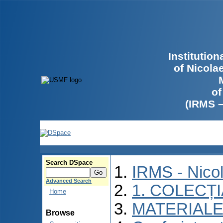
Institutio
of Nicola
of
(IRMS 
Search DSpace
IRMS - Nico
Advanced Search
1. COLECȚ
Home
MATERIALE
Browse