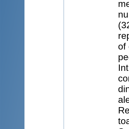
me
nu
(3
re
of
pe
In
co
di
al
Re
to