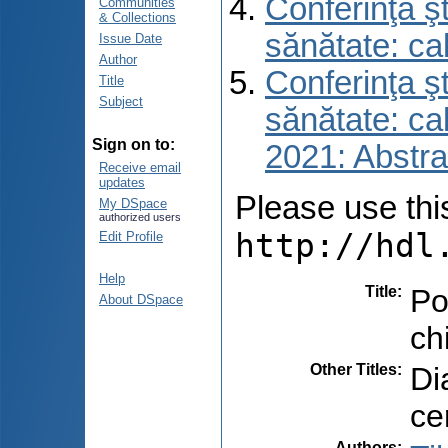
Conferinţa şt
Communities
& Collections
sănătate: ca
Issue Date
Author
Conferinţa şt
Title
Subject
sănătate: ca
Sign on to:
2021: Abstra
Receive email
updates
Please use this 
My DSpace
authorized users
http://hdl
Edit Profile
Help
Title
:
Po
About DSpace
ch
Other Titles
:
Di
ce
Authors
: