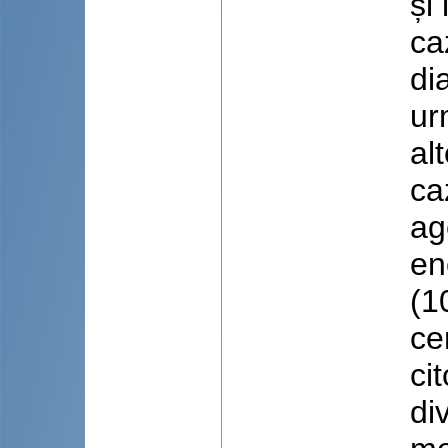
și
ca
di
ur
al
ca
ag
en
(1
ce
ci
di