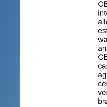
CB
in
al
es
wa
an
CB
ca
ag
ce
ve
br