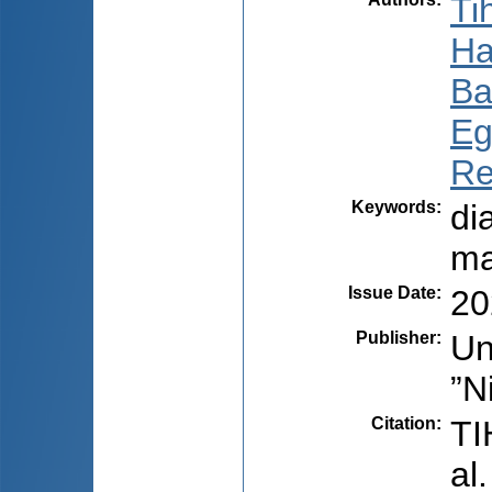
Ti
Ha
Ba
Eg
Re
Keywords
:
di
ma
Issue Date
:
20
Publisher
:
Un
”N
Citation
:
TI
al