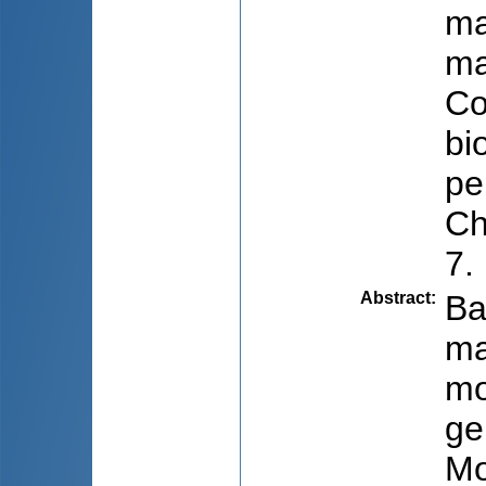
ma
ma
Co
bi
pe
Ch
7.
Abstract
:
Ba
ma
mo
ge
Mo