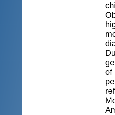
ch
Ob
hi
mo
di
Du
ge
of
pe
re
Mo
Am