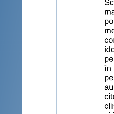
Sc
ma
po
me
co
id
pe
în
pe
au
ci
cl