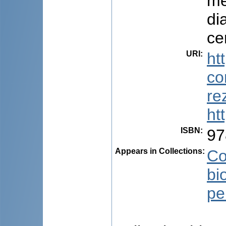
me
di
ce
URI
:
ht
co
re
ht
ISBN
:
97
Appears in Collections:
Co
bi
pe