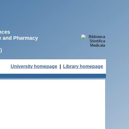
ences
ne and Pharmacy
)
University homepage
|
Library homepage