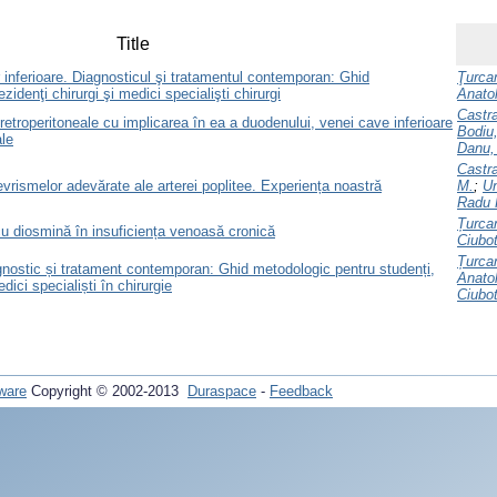
Title
 inferioare. Diagnosticul şi tratamentul contemporan: Ghid
Ţurcan
idenţi chirurgi şi medici specialişti chirurgi
Anatol
Castra
 retroperitoneale cu implicarea în ea a duodenului, venei cave inferioare
Bodiu,
ale
Danu,
Castra
evrismelor adevărate ale arterei poplitee. Experiența noastră
M.
;
Un
Radu 
Țurca
 diosmină în insuficiența venoasă cronică
Ciubot
Țurcan
nostic și tratament contemporan: Ghid metodologic pentru studenți,
Anatol
dici specialiști în chirurgie
Ciubot
ware
Copyright © 2002-2013
Duraspace
-
Feedback