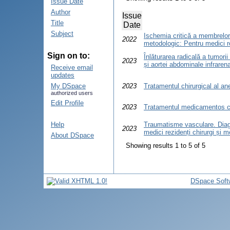
Issue Date
Author
Issue
Title
Date
Subject
Ischemia critică a membrelor
2022
metodologic: Pentru medici rez
Sign on to:
Înlăturarea radicală a tumorii
2023
și aortei abdominale infraren
Receive email
updates
My DSpace
2023
Tratamentul chirurgical al an
authorized users
Edit Profile
2023
Tratamentul medicamentos cu
Help
Traumatisme vasculare. Diag
2023
medici rezidenți chirurgi și me
About DSpace
Showing results 1 to 5 of 5
DSpace Soft