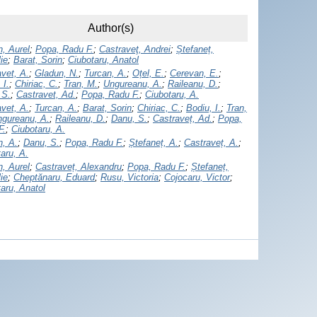
Author(s)
, Aurel
;
Popa, Radu F.
;
Castraveţ, Andrei
;
Ștefaneț,
ie
;
Barat, Sorin
;
Ciubotaru, Anatol
vet, A.
;
Gladun, N.
;
Turcan, A.
;
Oțel, E.
;
Cerevan, E.
;
 I.
;
Chiriac, C.
;
Tran, M.
;
Ungureanu, A.
;
Raileanu, D.
;
 S.
;
Castravet, Ad.
;
Popa, Radu F.
;
Ciubotaru, A.
vet, A.
;
Turcan, A.
;
Barat, Sorin
;
Chiriac, C.
;
Bodiu, I.
;
Tran,
gureanu, A.
;
Raileanu, D.
;
Danu, S.
;
Castraveț, Ad.
;
Popa,
F.
;
Ciubotaru, A.
n, A.
;
Danu, S.
;
Popa, Radu F.
;
Ștefaneț, A.
;
Castraveț, A.
;
aru, A.
, Aurel
;
Castraveț, Alexandru
;
Popa, Radu F.
;
Ștefaneț,
ie
;
Cheptănaru, Eduard
;
Rusu, Victoria
;
Cojocaru, Victor
;
aru, Anatol