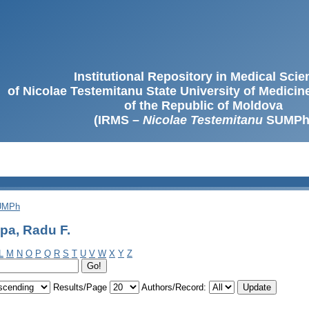
Institutional Repository in Medical Sci
of Nicolae Testemitanu State University of Medici
of the Republic of Moldova
(IRMS –
Nicolae Testemitanu
SUMPh
SUMPh
pa, Radu F.
L
M
N
O
P
Q
R
S
T
U
V
W
X
Y
Z
Results/Page
Authors/Record: