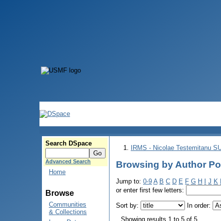
Search DSpace
IRMS - Nicolae Testemitanu 
Advanced Search
Browsing by Author Po
Home
Jump to:
0-9
A
B
C
D
E
F
G
H
I
J
K
or enter first few letters:
Browse
Communities
Sort by:
In order:
& Collections
Showing results 1 to 5 of 5