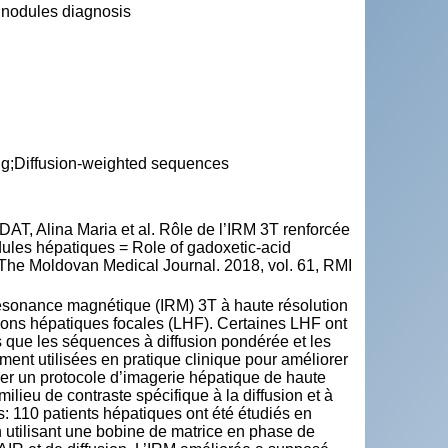
r nodules diagnosis
ng;Diffusion-weighted sequences
 Alina Maria et al. Rôle de l’IRM 3T renforcée
odules hépatiques = Role of gadoxetic-acid
 The Moldovan Medical Journal. 2018, vol. 61, RMI
 résonance magnétique (IRM) 3T à haute résolution
ésions hépatiques focales (LHF). Certaines LHF ont
s que les séquences à diffusion pondérée et les
ment utilisées en pratique clinique pour améliorer
lider un protocole d’imagerie hépatique de haute
ilieu de contraste spécifique à la diffusion et à
s: 110 patients hépatiques ont été étudiés en
en utilisant une bobine de matrice en phase de