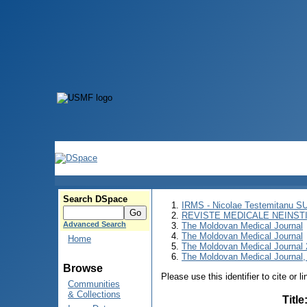
Search DSpace
IRMS - Nicolae Testemitanu 
REVISTE MEDICALE NEINST
Advanced Search
The Moldovan Medical Journal
The Moldovan Medical Journal
Home
The Moldovan Medical Journal
The Moldovan Medical Journal,
Browse
Please use this identifier to cite or l
Communities
& Collections
Title