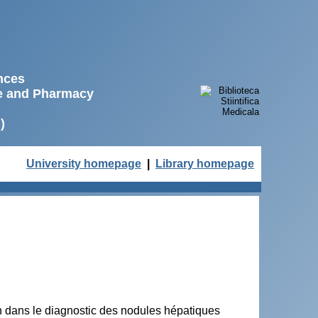
ences
ne and Pharmacy
)
University homepage
|
Library homepage
on dans le diagnostic des nodules hépatiques