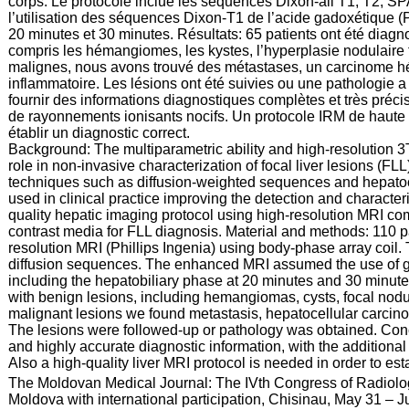
corps. Le protocole inclue les séquences Dixon-all T1, T2, SP
l’utilisation des séquences Dixon-T1 de l’acide gadoxétique 
20 minutes et 30 minutes. Résultats: 65 patients ont été diag
compris les hémangiomes, les kystes, l’hyperplasie nodulaire
malignes, nous avons trouvé des métastases, un carcinome h
inflammatoire. Les lésions ont été suivies ou une pathologie 
fournir des informations diagnostiques complètes et très préc
de rayonnements ionisants nocifs. Un protocole IRM de haute 
établir un diagnostic correct.
Background: The multiparametric ability and high-resolution 
role in non-invasive characterization of focal liver lesions (F
techniques such as diffusion-weighted sequences and hepatocy
used in clinical practice improving the detection and character
quality hepatic imaging protocol using high-resolution MRI co
contrast media for FLL diagnosis. Material and methods: 110 pa
resolution MRI (Phillips Ingenia) using body-phase array coil
diffusion sequences. The enhanced MRI assumed the use of
including the hepatobiliary phase at 20 minutes and 30 minute
with benign lesions, including hemangiomas, cysts, focal no
malignant lesions we found metastasis, hepatocellular carc
The lesions were followed-up or pathology was obtained. Con
and highly accurate diagnostic information, with the additional
Also a high-quality liver MRI protocol is needed in order to est
:
The Moldovan Medical Journal: The IVth Congress of Radiolog
Moldova with international participation, Chisinau, May 31 – 