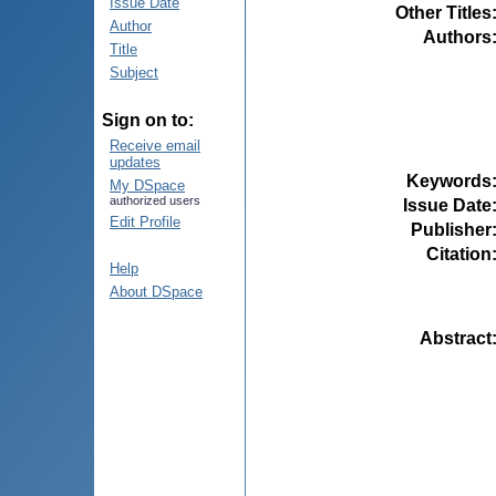
Issue Date
Other Titles
Author
Authors
Title
Subject
Sign on to:
Receive email
updates
Keywords
My DSpace
authorized users
Issue Date
Edit Profile
Publisher
Citation
Help
About DSpace
Abstract