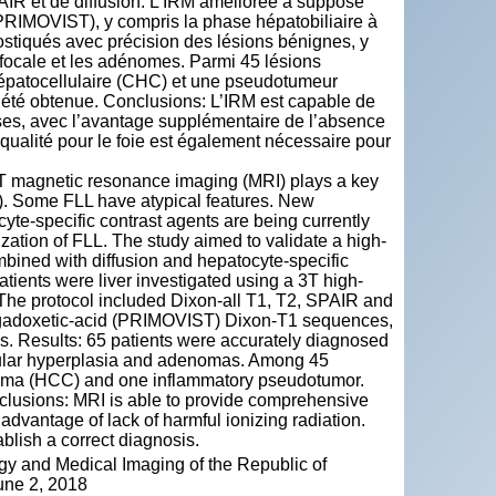
AIR et de diffusion. L’IRM améliorée a supposé
(PRIMOVIST), y compris la phase hépatobiliaire à
nostiqués avec précision des lésions bénignes, y
 focale et les adénomes. Parmi 45 lésions
épatocellulaire (CHC) et une pseudotumeur
a été obtenue. Conclusions: L’IRM est capable de
ises, avec l’avantage supplémentaire de l’absence
qualité pour le foie est également nécessaire pour
3T magnetic resonance imaging (MRI) plays a key
LL). Some FLL have atypical features. New
te-specific contrast agents are being currently
ization of FLL. The study aimed to validate a high-
mbined with diffusion and hepatocyte-specific
tients were liver investigated using a 3T high-
. The protocol included Dixon-all T1, T2, SPAIR and
 gadoxetic-acid (PRIMOVIST) Dixon-T1 sequences,
s. Results: 65 patients were accurately diagnosed
dular hyperplasia and adenomas. Among 45
inoma (HCC) and one inflammatory pseudotumor.
clusions: MRI is able to provide comprehensive
 advantage of lack of harmful ionizing radiation.
ablish a correct diagnosis.
y and Medical Imaging of the Republic of
June 2, 2018