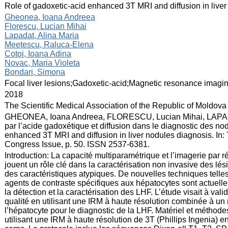
:
Role of gadoxetic-acid enhanced 3T MRI and diffusion in live
:
Gheonea, Ioana Andreea
Florescu, Lucian Mihai
Lapadat, Alina Maria
Meetescu, Raluca-Elena
Cotoi, Ioana Adina
Novac, Maria Violeta
Bondari, Simona
:
Focal liver lesions;Gadoxetic-acid;Magnetic resonance imagi
:
2018
:
The Scientific Medical Association of the Republic of Moldova
:
GHEONEA, Ioana Andreea, FLORESCU, Lucian Mihai, LAPADAT,
par l’acide gadoxétique et diffusion dans le diagnostic des n
enhanced 3T MRI and diffusion in liver nodules diagnosis. In:
Congress Issue, p. 50. ISSN 2537-6381.
:
Introduction: La capacité multiparamétrique et l’imagerie par
jouent un rôle clé dans la caractérisation non invasive des l
des caractéristiques atypiques. De nouvelles techniques telle
agents de contraste spécifiques aux hépatocytes sont actuelle
la détection et la caractérisation des LHF. L’étude visait à va
qualité en utilisant une IRM à haute résolution combinée à un m
l’hépatocyte pour le diagnostic de la LHF. Matériel et méthode
utilisant une IRM à haute résolution de 3T (Phillips Ingenia) 