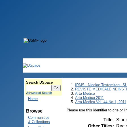
Search DSpace
IRMS - Nicolae Testemitanu 
REVISTE MEDICALE NEINST
Advanced Search
Arta Medica
Arta Medica 2011
Home
Arta Medica Vol. 44 No 1, 2011
Please use this identifier to cite or l
Browse
Communities
Title
:
Sindr
& Collections
Other Titles
:
Recip