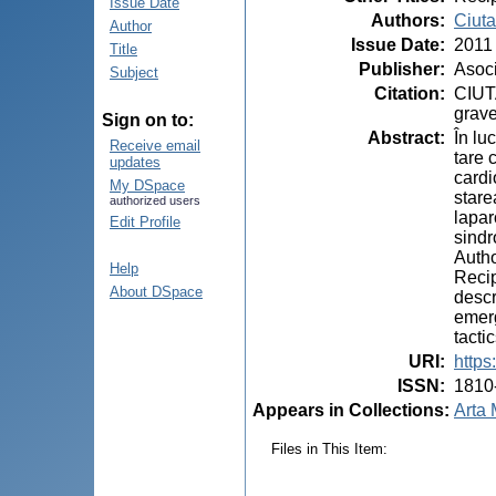
Issue Date
Authors
:
Ciutac
Author
Issue Date
:
2011
Title
Publisher
:
Asoci
Subject
Citation
:
CIUTA
grave
Sign on to:
Abstract
:
În lu
Receive email
tare 
updates
cardi
My DSpace
stare
authorized users
lapar
Edit Profile
sindr
Autho
Help
Recip
About DSpace
descr
emerg
tacti
URI
:
https
ISSN
:
1810
Appears in Collections:
Arta 
Files in This Item: