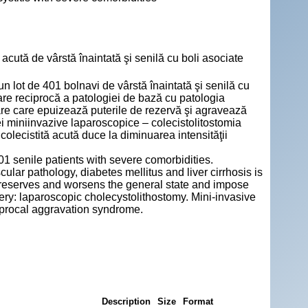
acută de vârstă înaintată şi senilă cu boli asociate
 un lot de 401 bolnavi de vârstă înaintată şi senilă cu
are reciprocă a patologiei de bază cu patologia
are care epuizează puterile de rezervă şi agravează
ei miniinvazive laparoscopice – colecistolitostomia
colecistită acută duce la diminuarea intensităţii
401 senile patients with severe comorbidities.
lar pathology, diabetes mellitus and liver cirrhosis is
 reserves and worsens the general state and impose
ry: laparoscopic cholecystolithostomy. Mini-invasive
eciprocal aggravation syndrome.
Description
Size
Format