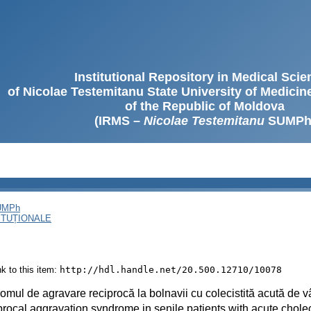
Institutional Repository in Medical Sci
of Nicolae Testemitanu State University of Medici
of the Republic of Moldova
(IRMS –
Nicolae Testemitanu
SUMPh
SUMPh
ITUȚIONALE
ink to this item:
http://hdl.handle.net/20.500.12710/10078
omul de agravare reciprocă la bolnavii cu colecistită acută de vâ
rocal aggravation syndrome in senile patients with acute cholec