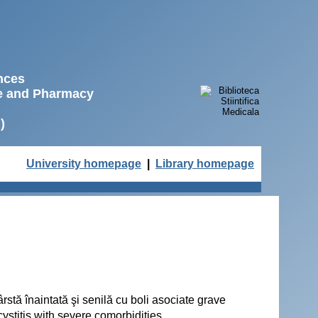
ences
ne and Pharmacy
)
University homepage
|
Library homepage
rstă înaintată şi senilă cu boli asociate grave
ystitis with severe comorbidities