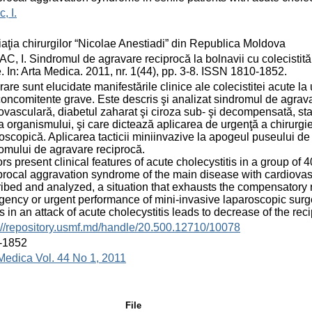
, I.
aţia chirurgilor “Nicolae Anestiadi” din Republica Moldova
C, I. Sindromul de agravare reciprocă la bolnavii cu colecistită 
. In: Arta Medica. 2011, nr. 1(44), pp. 3-8. ISSN 1810-1852.
crare sunt elucidate manifestările clinice ale colecistitei acute la
concomitente grave. Este descris şi analizat sindromul de agrav
ovasculară, diabetul zaharat şi ciroza sub- şi decompensată, st
a organismului, şi care dictează aplicarea de urgenţă a chirurgi
oscopică. Aplicarea tacticii miniinvazive la apogeul puseului de 
omului de agravare reciprocă.
rs present clinical features of acute cholecystitis in a group of 
rocal aggravation syndrome of the main disease with cardiovascu
ibed and analyzed, a situation that exhausts the compensatory
ency or urgent performance of mini-invasive laparoscopic surge
cs in an attack of acute cholecystitis leads to decrease of the r
://repository.usmf.md/handle/20.500.12710/10078
-1852
Medica Vol. 44 No 1, 2011
File