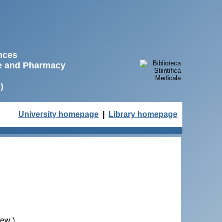
ences
ne and Pharmacy
)
University homepage
|
Library homepage
iew )