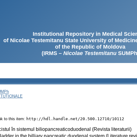
Institutional Repository in Medical Sci
of Nicolae Testemitanu State University of Medici
of the Republic of Moldova
(IRMS –
Nicolae Testemitanu
SUMPh
SUMPh
ITUȚIONALE
ink to this item:
http://hdl.handle.net/20.500.12710/10112
istul în sistemul biliopancreaticoduodenal (Revista literaturii)
ladder in the billiary pancreatic duodenal system (Literature rev