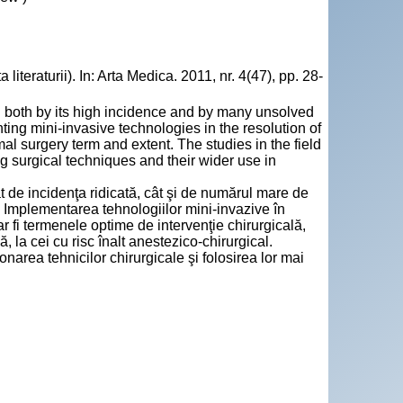
teraturii). In: Arta Medica. 2011, nr. 4(47), pp. 28-
ed both by its high incidence and by many unsolved
ting mini-invasive technologies in the resolution of
mal surgery term and extent. The studies in the field
g surgical techniques and their wider use in
ât de incidenţa ridicată, cât şi de numărul mare de
. Implementarea tehnologiilor mini-invazive în
r fi termenele optime de intervenţie chirurgicală,
, la cei cu risc înalt anestezico-chirurgical.
onarea tehnicilor chirurgicale şi folosirea lor mai