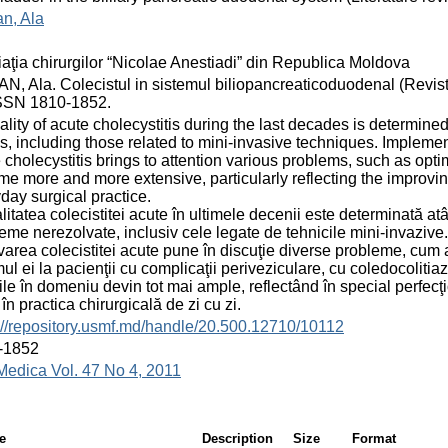
n, Ala
aţia chirurgilor “Nicolae Anestiadi” din Republica Moldova
, Ala. Colecistul in sistemul biliopancreaticoduodenal (Revista li
ISSN 1810-1852.
ality of acute cholecystitis during the last decades is determin
s, including those related to mini-invasive techniques. Implemen
 cholecystitis brings to attention various problems, such as opti
e more and more extensive, particularly reflecting the improvin
day surgical practice.
litatea colecistitei acute în ultimele decenii este determinată at
eme nerezolvate, inclusiv cele legate de tehnicile mini-invazive
varea colecistitei acute pune în discuţie diverse probleme, cum a
ul ei la pacienţii cu complicaţii periveziculare, cu coledocolitiază
ile în domeniu devin tot mai ample, reflectând în special perfecţi
 în practica chirurgicală de zi cu zi.
://repository.usmf.md/handle/20.500.12710/10112
-1852
Medica Vol. 47 No 4, 2011
e
Description
Size
Format