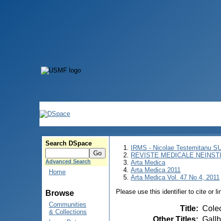
Search DSpace
IRMS - Nicolae Testemitanu 
REVISTE MEDICALE NEINST
Advanced Search
Arta Medica
Arta Medica 2011
Home
Arta Medica Vol. 47 No 4, 2011
Please use this identifier to cite or l
Browse
Communities
Title
:
Colec
& Collections
Other Titles
:
Gallb