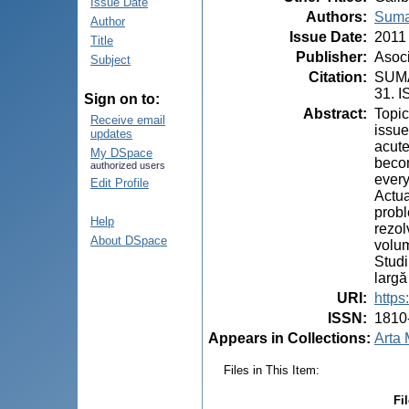
Issue Date
Authors
:
Suma
Author
Issue Date
:
2011
Title
Publisher
:
Asoci
Subject
Citation
:
SUMAN
31. 
Sign on to:
Abstract
:
Topic
Receive email
issue
updates
acute
My DSpace
becom
authorized users
every
Edit Profile
Actua
probl
Help
rezol
About DSpace
volum
Studi
largă
URI
:
https
ISSN
:
1810
Appears in Collections:
Arta 
Files in This Item:
Fil