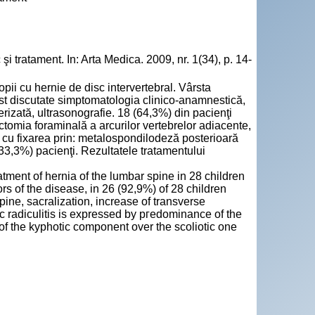
i tratament. In: Arta Medica. 2009, nr. 1(34), p. 14-
opii cu hernie de disc intervertebral. Vârsta
fost discutate simptomatologia clinico-anamnestică,
rizată, ultrasonografie. 18 (64,3%) din pacienţi
ectomia foraminală a arcurilor vertebrelor adiacente,
e cu fixarea prin: metalospondilodeză posterioară
(33,3%) pacienţi. Rezultatele tratamentului
atment of hernia of the lumbar spine in 28 children
ors of the disease, in 26 (92,9%) of 28 children
ine, sacralization, increase of transverse
ic radiculitis is expressed by ргеdоminance of the
of the kyphotic component over the scoliotic one