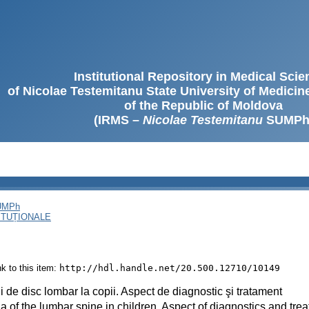
Institutional Repository in Medical Sci
of Nicolae Testemitanu State University of Medici
of the Republic of Moldova
(IRMS –
Nicolae Testemitanu
SUMPh
SUMPh
ITUȚIONALE
ink to this item:
http://hdl.handle.net/20.500.12710/10149
i de disc lombar la copii. Aspect de diagnostic şi tratament
a of the lumbar spine in children. Aspect of diagnostics and tre