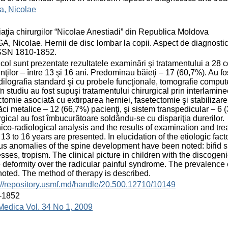
a, Nicolae
aţia chirurgilor “Nicolae Anestiadi” din Republica Moldova
, Nicolae. Hernii de disc lombar la copii. Aspect de diagnostic ş
ISSN 1810-1852.
ticol sunt prezentate rezultatele examinări şi tratamentului a 28 c
nţilor – între 13 şi 16 ani. Predominau băieţi – 17 (60,7%). Au 
ilografia standard şi cu probele funcţionale, tomografie compute
 în studiu au fost supuşi tratamentului chirurgical prin interlamin
ctomie asociată cu extirparea herniei, fasetectomie şi stabilizar
ăci metalice – 12 (66,7%) pacienţi, şi sistem transpedicular – 6 
rgical au fost îmbucurătoare soldându-se cu dispariţia durerilor.
niсо-radiological analysis and the results of examination and tre
13 to 16 years are presented. In elucidation of the etiologic fact
us anomalies of the spine development have been noted: bifid sp
sses, tropism. Тhе clinical picture in children with the discogen
 deformity over the radiculаr painful syndrome. The prevalence 
oted. The method of therapy is described.
://repository.usmf.md/handle/20.500.12710/10149
-1852
Medica Vol. 34 No 1, 2009