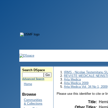
Search DSpace
IRMS - Nicolae Testemitanu 
REVISTE MEDICALE NEINST
Advanced Search
Arta Medica
Arta Medica 2009
Home
Arta Medica Vol. 34 No 1, 2009
Please use this identifier to cite or l
Browse
Communities
Title
:
Herni
& Collections
Other Titles
:
Herni