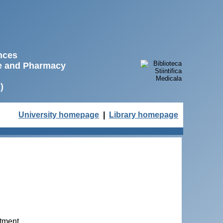
ences
ne and Pharmacy
)
University homepage
|
Library homepage
atment