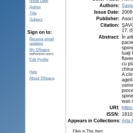
Issue Date
Authors
:
Şavg
Author
Issue Date
:
2009
Title
Publisher
:
Asoci
Subject
Citation
:
ŞAVGA
17. 
Sign on to:
Abstract
:
În ar
Receive email
pacie
updates
spond
My DSpace
luaţi
authorized users
flave
Edit Profile
cu pl
chiru
Help
А сli
About DSpace
aged 
vario
proce
spine
was n
URI
:
https
ISSN
:
1810
Appears in Collections:
Arta 
Files in This Item: