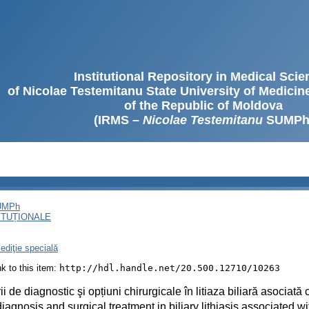
Institutional Repository in Medical Sci
of Nicolae Testemitanu State University of Medici
of the Republic of Moldova
(IRMS –
Nicolae Testemitanu
SUMPh
SUMPh
ITUȚIONALE
ediţie specială
ink to this item:
http://hdl.handle.net/20.500.12710/10263
rii de diagnostic şi opțiuni chirurgicale în litiaza biliară asociată 
iagnosis and surgical treatment in biliary lithiasis associated wit