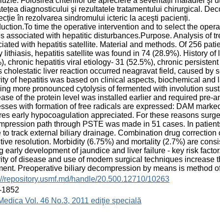
uzie: Folosirea criteriilor de apreciere a severității maladiei şi 
tețea diagnosticului şi rezultatele tratamentului chirurgical. D
ecție în rezolvarea sindromului icteric la aceşti pacienți.
duction.To time the operative intervention and to select the opera
s associated with hepatitic disturbances.Purpose. Analysis of tr
iated with hepatitis satellite. Material and methods. Of 256 pat
ry lithiasis, hepatitis satellite was found in 74 (28.9%). History of 
), chronic hepatitis viral etiology- 31 (52.5%), chronic persistent 
 cholestatic liver reaction occurred neagravat field, caused by
ity of hepatitis was based on clinical aspects, biochemical and l
ing more pronounced cytolysis of fermented with involution sust
ase of the protein level was installed earlier and required pre-a
sses with formation of free radicals are expressed: DAM mark
res early hypocoagulation appreciated. For these reasons surger
pression path through PSTE was made in 51 cases. In patients
to track external biliary drainage. Combination drug correction o
itive resolution. Morbidity (6.75%) and mortality (2.7%) are consi
g early development of jaundice and liver failure - key risk facto
ity of disease and use of modern surgical techniques increase t
ment. Preoperative biliary decompression by means is method of
://repository.usmf.md/handle/20.500.12710/10263
-1852
Medica Vol. 46 No.3, 2011 ediţie specială