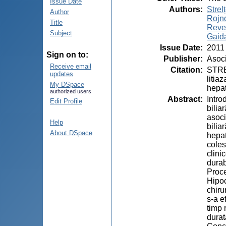
Issue Date
Authors
:
Strel
Author
Rojn
Title
Reve
Subject
Gaida
Issue Date
:
2011
Sign on to:
Publisher
:
Asoci
Receive email
Citation
:
STRE
updates
litia
My DSpace
hepat
authorized users
Abstract
:
Intro
Edit Profile
bilia
asoci
Help
bilia
About DSpace
hepat
coles
clini
durab
Proce
Hipoc
chiru
s-a e
timp 
durat