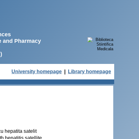
ences
ne and Pharmacy
)
University homepage
|
Library homepage
cu hepatita satelit
h hepatitis satellite