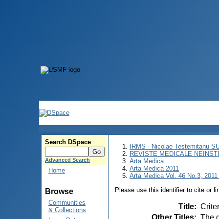
Search DSpace
IRMS - Nicolae Testemitanu 
REVISTE MEDICALE NEINST
Advanced Search
Arta Medica
Arta Medica 2011
Home
Arta Medica Vol. 46 No.3, 2011 
Please use this identifier to cite or l
Browse
Communities
Title
:
Crite
& Collections
Other Titles
:
The d