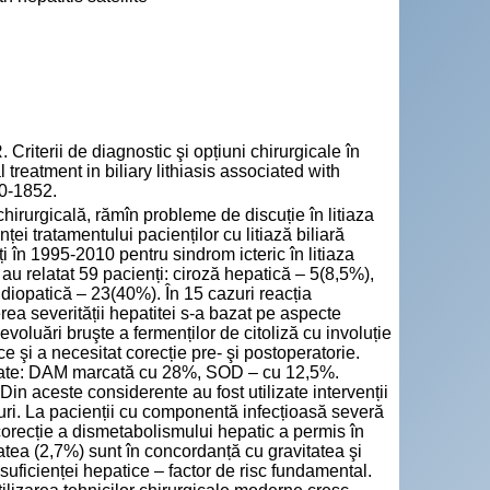
rii de diagnostic şi opțiuni chirurgicale în
 treatment in biliary lithiasis associated with
10-1852.
hirurgicală, rămîn probleme de discuție în litiaza
ței tratamentului pacienților cu litiază biliară
ți în 1995-2010 pentru sindrom icteric în litiaza
e au relatat 59 pacienți: ciroză hepatică – 5(8,5%),
idiopatică – 23(40%). În 15 cazuri reacția
ea severității hepatitei s-a bazat pe aspecte
evoluări bruşte a fermenților de citoliză cu involuție
 şi a necesitat corecție pre- şi postoperatorie.
rimate: DAM marcată cu 28%, SOD – cu 12,5%.
n aceste considerente au fost utilizate intervenții
zuri. La pacienții cu componentă infecțioasă severă
corecție a dismetabolismului hepatic a permis în
tatea (2,7%) sunt în concordanță cu gravitatea şi
nsuficienței hepatice – factor de risc fundamental.