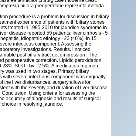
utilizarea tehnicilor chirurgicale moderne cresc
ecompresia biliară preoperatorie reprezintă metoda
tion procedure is a problem for discussion in biliary
eatment experience of patients with biliary stones
ients treated in 1995-2010 for jaundice syndrome in
liver disease reported 59 patients: liver cirrhosis - 5
hepatitis, idiopathic etiology - 23 (40%). In 15
 severe infectious component. Assessing the
aboratory investigations. Results. I noticed
ainable post biliary tract decompression . The
nd postoperative correction. Lipidic peroxidation
ed 28%, SOD - by 12.5%. A medication regimen
y was used in two stages. Primary biliary
 with severe infectious component was originally
f the liver disturbances, surgery allows for
stent with the severity and duration of liver disease,
r. Conclusion: Using criteria for assessing the
he accuracy of diagnosis and results of surgical
 choice in resolving jaundice.