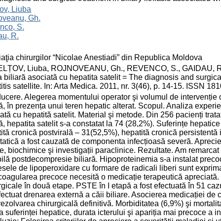
țov, Liuba
oveanu, Gh.
nco, S.
u, R.
aţia chirurgilor “Nicolae Anestiadi” din Republica Moldova
LȚOV, Liuba, ROJNOVEANU, Gh., REVENCO, S., GAIDAU, R. Crite
za biliară asociată cu hepatita satelit = The diagnosis and surgical
itis satellite. In: Arta Medica. 2011, nr. 3(46), p. 14-15. ISSN 18
ducere. Alegerea momentului operator şi volumul de intervenție c
ră, în prezența unui teren hepatic alterat. Scopul. Analiza experien
ată cu hepatită satelit. Material şi metode. Din 256 pacienți trata
ră, hepatita satelit s-a constatat la 74 (28,2%). Suferințe hepatic
ită cronică postvirală – 31(52,5%), hepatită cronică persistentă 
tatică a fost cauzată de componenta infecțioasă severă. Aprecier
ce, biochimice şi investigații paraclinice. Rezultate. Am remarcat 
ilă postdecompresie biliară. Hipoproteinemia s-a instalat precoce
sele de lipoperoxidare cu formare de radicali liberi sunt exp
oagularea precoce necesită o medicație terapeutică apreciată. Di
rgicale în două etape. PSTE în I etapă a fost efectuată în 51 ca
fectuat drenarea externă a căii biliare. Asocierea medicației de 
rezolvarea chirurgicală definitivă. Morbiditatea (6,9%) şi mortali
a suferinței hepatice, durata icterului şi apariția mai precoce a i