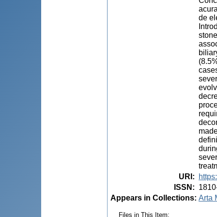
Concl
acura
de el
Intro
stone
assoc
bilia
(8.5%
cases
sever
evolv
decre
proce
requi
decom
made 
defin
durin
sever
treat
URI
:
https
ISSN
:
1810
Appears in Collections:
Arta 
Files in This Item: