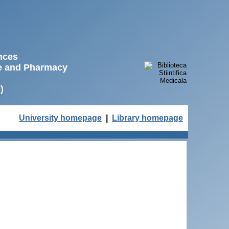
ences
ne and Pharmacy
)
University homepage
|
Library homepage