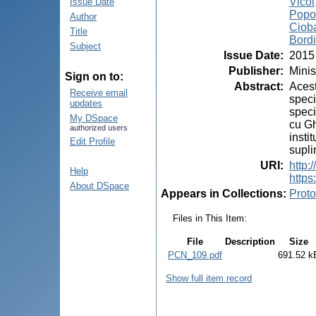
Vicol
Issue Date
Popo
Author
Cioba
Title
Bord
Subject
Issue Date
:
2015
Publisher
:
Minis
Sign on to:
Abstract
:
Acest
Receive email
speci
updates
speci
My DSpace
cu Gh
authorized users
insti
Edit Profile
supli
URI
:
http
Help
https
About DSpace
Appears in Collections:
Proto
Files in This Item:
File
Description
Size
PCN_109.pdf
691.52 k
Show full item record