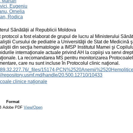
, Marian
vici, Eugeniu
nu, Ornelia
ian, Rodica
terul Sănătății al Republicii Moldova
 protocol a fost elaborat de grupul de lucru al Ministerului Sănă
aliştii Cursului de pediatrie a Universităţii de Stat de Medicină
aliştii din secţia hematologie a IMSP Institutul Mamei şi Copilulu
idurile internaţionale actuale privind AH la copiişi va servi dre
tuţionale. La recomandarea MS pentru monitorizarea Protocoalelor 
mentare, care nu sunt incluse în Protocolul clinic naţional.
://89.32.227.76/_files/15174-PCN%2520Anemii%2520Hemolitice
://repository.usmf.md/handle/20.500.12710/10433
coale clinice naţionale
Format
B
Adobe PDF
View/Open