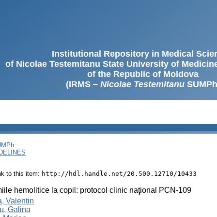
Institutional Repository in Medical Sci
of Nicolae Testemitanu State University of Medici
of the Republic of Moldova
(IRMS –
Nicolae Testemitanu
SUMPh
SUMPh
DELINES
ink to this item:
http://hdl.handle.net/20.500.12710/10433
ile hemolitice la copil: protocol clinic naţional PCN-109
, Valentin
u, Galina