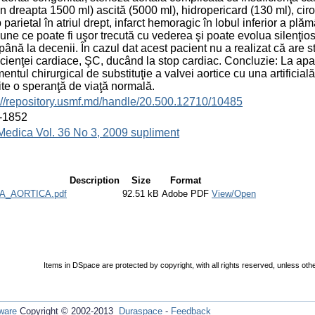
in dreapta 1500 ml) ascită (5000 ml), hidropericard (130 ml), ci
 parietal în atriul drept, infarct hemoragic în lobul inferior a p
iune ce poate fi uşor trecută cu vederea şi poate evolua silenţi
până la decenii. În cazul dat acest pacient nu a realizat că are 
icienţei cardiace, ŞC, ducând la stop cardiac. Concluzie: La ap
mentul chirurgical de substituţie a valvei aortice cu una artificială
te o speranţă de viaţă normală.
://repository.usmf.md/handle/20.500.12710/10485
-1852
Medica Vol. 36 No 3, 2009 supliment
Description
Size
Format
_AORTICA.pdf
92.51 kB
Adobe PDF
View/Open
Items in DSpace are protected by copyright, with all rights reserved, unless oth
ware
Copyright © 2002-2013
Duraspace
-
Feedback