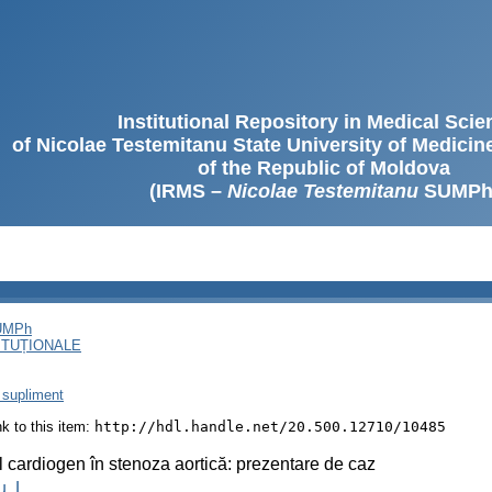
Institutional Repository in Medical Sci
of Nicolae Testemitanu State University of Medici
of the Republic of Moldova
(IRMS –
Nicolae Testemitanu
SUMPh
SUMPh
ITUȚIONALE
 supliment
ink to this item:
http://hdl.handle.net/20.500.12710/10485
 cardiogen în stenoza aortică: prezentare de caz
, L.