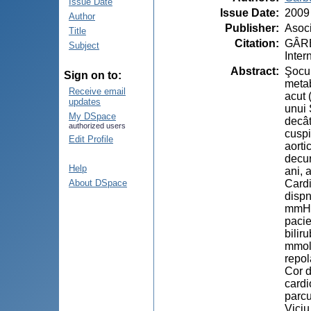
Issue Date
Issue Date
:
2009
Author
Publisher
:
Asoci
Title
Citation
:
GÂRBU
Subject
Inter
Abstract
:
Şocul
Sign on to:
metab
Receive email
acut 
updates
unui 
My DSpace
decât
authorized users
cuspi
Edit Profile
aorti
decur
Help
ani, 
Cardi
About DSpace
dispn
mmHg.
pacie
bilir
mmol/
repol
Cor d
cardi
parcu
Viciu