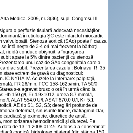
rta Medica. 2009, nr. 3(36), supl. Congresul II
igura o perffuzie tisulară adecvată necesităţilor
edominantă în etiologia ŞC este infarctul miocardic
în valvulopatii. Stenoza aortică (SAo) poate fi cauza
e întâlneşte de 3-4 ori mai frecvent la bărbaţi
tal, rigidă conduce obişnuit la îngroşarea
ac subit apare la 5% dintre pacienţii cu stenoză
: Prezentarea unui caz de SAo congenitala care a
cardiac subit. Prezentarea cazului: Bolnavul R, 35
în stare extrem de gravă cu diagnosticul:
n. IC NYHA IV. Acuzele la internare: palpitaţii,
osternală. FR 26/min, FCC 158-162b/min, TA 50/0
Starea s-a agravat brusc o oră în urmă când la
v: Hb 150 g/l, Er 4.9×1012, ureea 8.7 mmol/l,
kmol/l, ALAT 554.0 U/l, ASAT 870.0 U/l, K+ 5.1
olică, AE tip S1, S2, S3; dereglări profunde de
lmonar deformat, sinusurile libere, diafragmul clar,
re cardiacă şi oximetrie, diuretice de ansă,
ă, monitorizarea hemodinamicii şi diurezei. Pe
 la data de 13.11.2008 01:45. Autopsia a consemnat:
rdiacă cronică, hidrotorax bilateral (din stânga 150