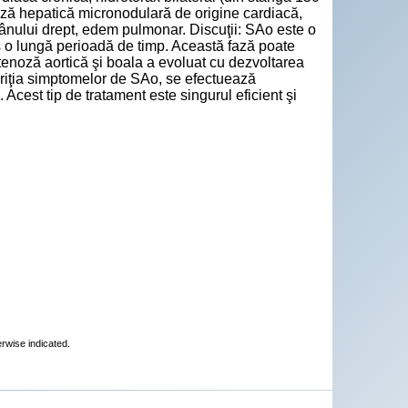
roză hepatică micronodulară de origine cardiacă,
lămânului drept, edem pulmonar. Discuţii: SAo este o
os o lungă perioadă de timp. Această fază poate
stenoză aortică şi boala a evoluat cu dezvoltarea
ariţia simptomelor de SAo, se efectuează
. Acest tip de tratament este singurul eficient şi
erwise indicated.