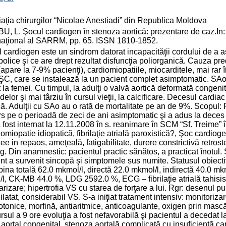
aţia chirurgilor “Nicolae Anestiadi” din Republica Moldova
, L. Şocul cardiogen în stenoza aortică: prezentare de caz.In: A
naţional al SARRM, pp. 65. ISSN 1810-1852.
 cardiogen este un sindrom datorat incapacităţii cordului de a as
olice şi ce are drept rezultat disfuncţia poliorganică. Cauza pr
(apare la 7-9% pacienţi), cardiomiopatiile, miocarditele, mai rar 
ŞC, care se instalează la un pacient complet asimptomatic. SAo s
 la femei. Cu timpul, la adulţi o valvă aortică deformată congeni
delor şi mai târziu în cursul vieţii, la calcificare. Decesul cardi
că. Adulţii cu SAo au o rată de mortalitate pe an de 9%. Scopul
s pe o perioadă de zeci de ani asimptomatic şi a adus la deces 
a fost internat la 12.11.2008 în s. reanimare în SCM “Sf. Treime” 
omiopatie idiopatică, fibrilaţie atrială paroxistică?, Şoc cardioge
ee in repaos, ameţeală, fatigabilitate, durere constrictivă retr
 Din anamnestic: pacientul practic sănătos, a practicat înotul. 
nt a survenit sincopă şi simptomele sus numite. Statusul obiecti
ubina totală 62.0 mkmol/l, directă 22.0 mkmol/l, indirectă 40.0 m
l, CK-MB 44.0 %, LDG 2592.0 %, ECG – fibrilaţie atrială tahisist
arizare; hipertrofia VS cu starea de forţare a lui. Rgr: desenul pu
ilatat, considerabil VS. S-a iniţiat tratament intensiv: monitoriza
otonice, morfină, antiaritmice, anticoagulante, oxigen prin masc
rsul a 9 ore evoluţia a fost nefavorabilă şi pacientul a decedat
 aortal congenital, stenoza aortală complicată cu insuficienţă ca