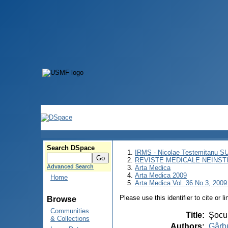
Search DSpace
IRMS - Nicolae Testemitanu 
REVISTE MEDICALE NEINST
Advanced Search
Arta Medica
Arta Medica 2009
Home
Arta Medica Vol. 36 No 3, 2009
Please use this identifier to cite or l
Browse
Communities
Title
:
Şocul
& Collections
Authors
:
Gârbu