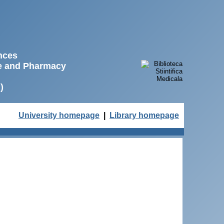
ences
ne and Pharmacy
)
University homepage
|
Library homepage