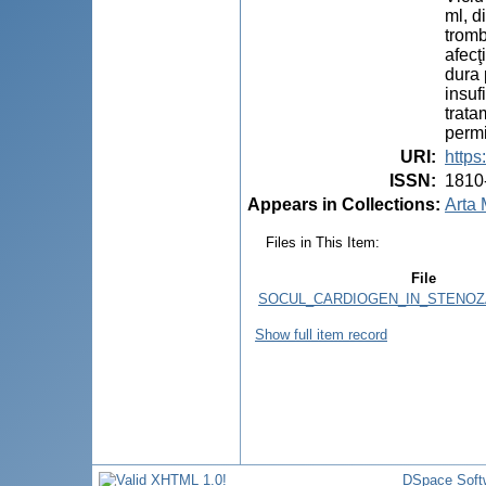
ml, d
tromb
afecţ
dura 
insuf
trata
permi
URI
:
https
ISSN
:
1810
Appears in Collections:
Arta 
Files in This Item:
File
SOCUL_CARDIOGEN_IN_STENOZA
Show full item record
DSpace Soft