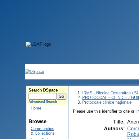
Search DSpace
IRMS - Nicolae Testemitanu 
PROTOCOALE CLINICE / GUI
Advanced Search
Protocoale clinice naţionale
Home
Please use this identifier to cite or l
Browse
Title
:
Anemi
Authors
:
Corci
Communities
& Collections
Robu