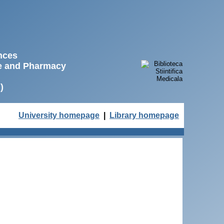
ences
ne and Pharmacy
)
University homepage
|
Library homepage