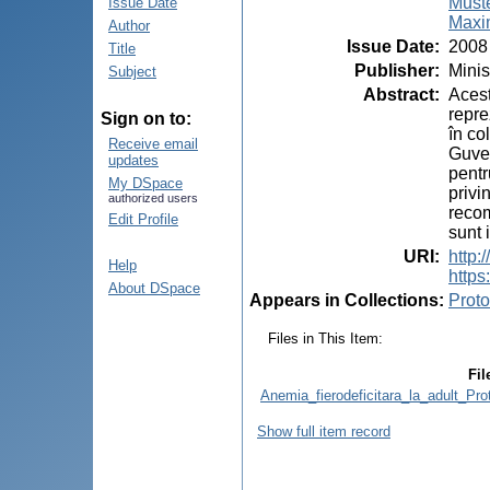
Muste
Issue Date
Maxi
Author
Issue Date
:
2008
Title
Publisher
:
Minis
Subject
Abstract
:
Acest
repre
Sign on to:
în co
Receive email
Guver
updates
pentr
My DSpace
privi
authorized users
recom
Edit Profile
sunt 
URI
:
http
Help
https
About DSpace
Appears in Collections:
Proto
Files in This Item:
Fil
Anemia_fierodeficitara_la_adult_Pro
Show full item record