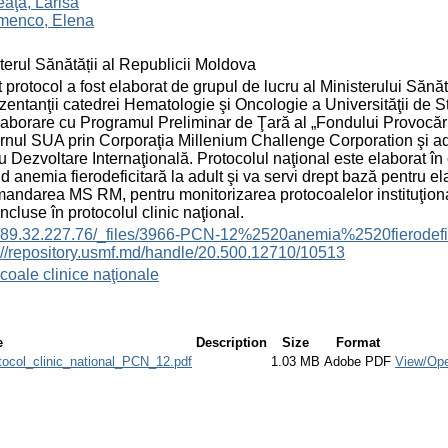
aţă, Larisa
menco, Elena
terul Sănătății al Republicii Moldova
 protocol a fost elaborat de grupul de lucru al Ministerului Sănă
zentanţii catedrei Hematologie şi Oncologie a Universităţii de 
laborare cu Programul Preliminar de Ţară al „Fondului Provocări
nul SUA prin Corporaţia Millenium Challenge Corporation şi adm
u Dezvoltare Internaţională. Protocolul naţional este elaborat în
nd anemia fierodeficitară la adult şi va servi drept bază pentru el
andarea MS RM, pentru monitorizarea protocoalelor instituţional
incluse în protocolul clinic naţional.
://89.32.227.76/_files/3966-PCN-12%2520anemia%2520fierodef
://repository.usmf.md/handle/20.500.12710/10513
coale clinice naţionale
e
Description
Size
Format
tocol_clinic_national_PCN_12.pdf
1.03 MB
Adobe PDF
View/Op