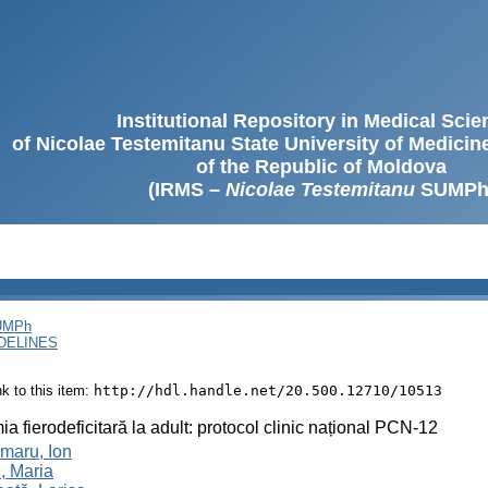
Institutional Repository in Medical Sci
of Nicolae Testemitanu State University of Medici
of the Republic of Moldova
(IRMS –
Nicolae Testemitanu
SUMPh
SUMPh
DELINES
ink to this item:
http://hdl.handle.net/20.500.12710/10513
a fierodeficitară la adult: protocol clinic național PCN-12
maru, Ion
, Maria