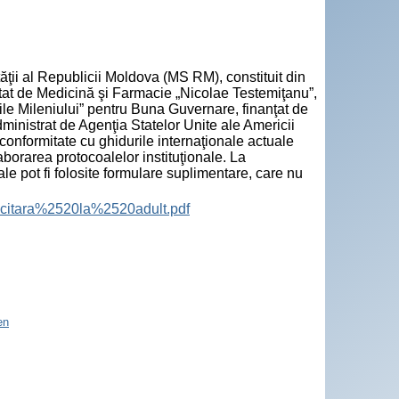
tăţii al Republicii Moldova (MS RM), constituit din
Stat de Medicină şi Farmacie „Nicolae Testemiţanu”,
le Mileniului” pentru Buna Guvernare, finanţat de
inistrat de Agenţia Statelor Unite ale Americii
 conformitate cu ghidurile internaţionale actuale
aborarea protocoalelor instituţionale. La
e pot fi folosite formulare suplimentare, care nu
icitara%2520la%2520adult.pdf
en