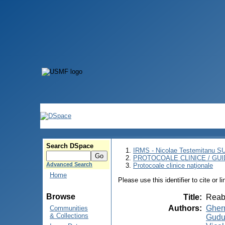
Search DSpace
IRMS - Nicolae Testemitanu 
PROTOCOALE CLINICE / GUI
Advanced Search
Protocoale clinice naţionale
Home
Please use this identifier to cite or l
Browse
Title
:
Reabi
Authors
:
Gher
Communities
& Collections
Gudu