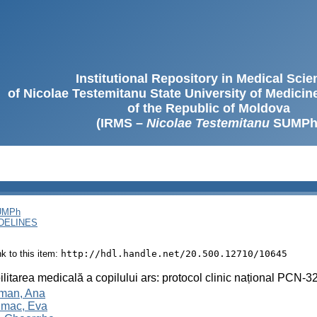
Institutional Repository in Medical Sci
of Nicolae Testemitanu State University of Medici
of the Republic of Moldova
(IRMS –
Nicolae Testemitanu
SUMPh
SUMPh
DELINES
ink to this item:
http://hdl.handle.net/20.500.12710/10645
litarea medicală a copilului ars: protocol clinic național PCN-3
man, Ana
mac, Eva