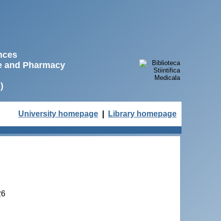
ences
ne and Pharmacy
)
University homepage
|
Library homepage
26