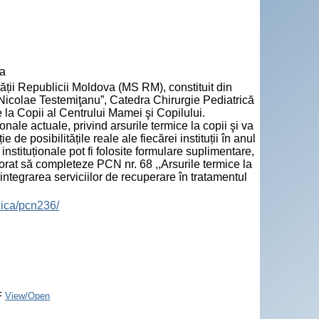
va
tății Republicii Moldova (MS RM), constituit din
Nicolae Testemiţanu”, Catedra Chirurgie Pediatrică
a Copii al Centrului Mamei şi Copilului.
onale actuale, privind arsurile termice la copii şi va
 de posibilitățile reale ale fiecărei instituții în anul
tituționale pot fi folosite formulare suplimentare,
borat să completeze PCN nr. 68 ,,Arsurile termice la
 integrarea serviciilor de recuperare în tratamentul
izica/pcn236/
F
View/Open