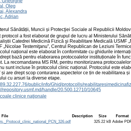
l, Gheorghe
l, Oleg
ai, Alexandra
c, Adrian
terul Sănătății, Muncii și Protecţiei Sociale al Republicii Moldo
 protocol a fost elaborat de grupul de lucru al Ministerului Sănă
aliștii Catedrei Medicină Fizică şi Reabilitare Medicală USMF „
„Nicolae Testemiţanu”, Centrul Republican de Leziuni Termice l
colul național este elaborat în conformitate cu ghidurile internați
 drept bază pentru elaborarea protocoalelor instituționale în funcție
t. La recomandarea MS RM, pentru monitorizarea protocoalelor ins
nu sunt incluse în protocolul clinic național. Protocolul este ela
” și are drept scop conturarea aspectelor ce țin de reabilitarea și
ului cu arsuri la diverse etape.
//89.32.227.76/public/info/Ghid/protocolls/reabilitaresimedicinaf
://repository.usmf.md/handle/20.500.12710/10645
coale clinice naţionale
File
Description
Size
Format
ars._Protocol_clinic_national_PCN_326.pdf
325.22 kB
Adobe PD