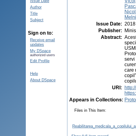
Vico
Issue Date
Pasca
Author
Nicol
Title
Melni
Subject
Issue Date
:
2018
Publisher
:
Minis
Sign on to:
Abstract
:
Acest
Receive email
speci
updates
USMF 
My DSpace
Proto
authorized users
servi
Edit Profile
curen
care 
Help
copil
About DSpace
copil
URI
:
http:
https
Appears in Collections:
Proto
Files in This Item:
Reabilitarea_medicala_a_copilului_