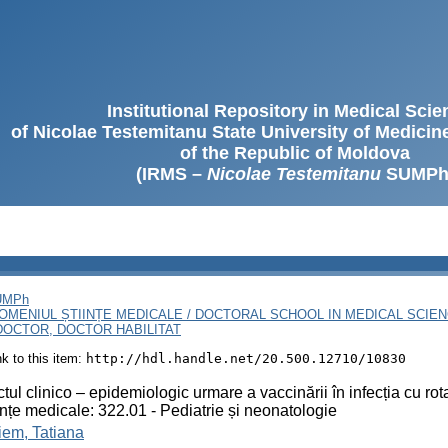
Institutional Repository in Medical Sci
of Nicolae Testemitanu State University of Medici
of the Republic of Moldova
(IRMS –
Nicolae Testemitanu
SUMPh
SUMPh
OMENIUL ȘTIINȚE MEDICALE / DOCTORAL SCHOOL IN MEDICAL SCIE
OCTOR, DOCTOR HABILITAT
ink to this item:
http://hdl.handle.net/20.500.12710/10830
tul clinico – epidemiologic urmare a vaccinării în infecția cu rota
iințe medicale: 322.01 - Pediatrie și neonatologie
iem, Tatiana