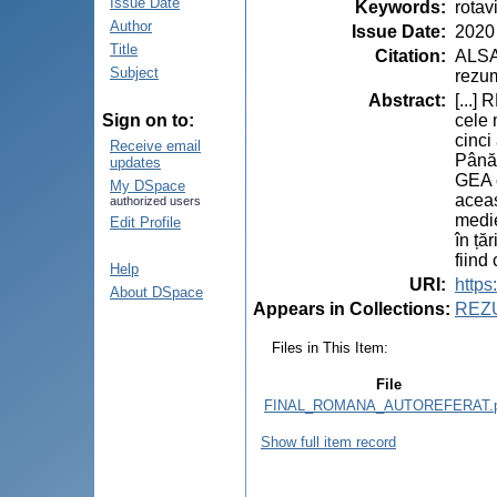
Issue Date
Keywords
:
rotav
Author
Issue Date
:
2020
Title
Citation
:
ALSAL
Subject
rezum
Abstract
:
[...
cele 
Sign on to:
cinci
Receive email
Până 
updates
GEA c
My DSpace
aceas
authorized users
medie
Edit Profile
în ță
fiind 
Help
URI
:
https
About DSpace
Appears in Collections:
REZ
Files in This Item:
File
FINAL_ROMANA_AUTOREFERAT.p
Show full item record