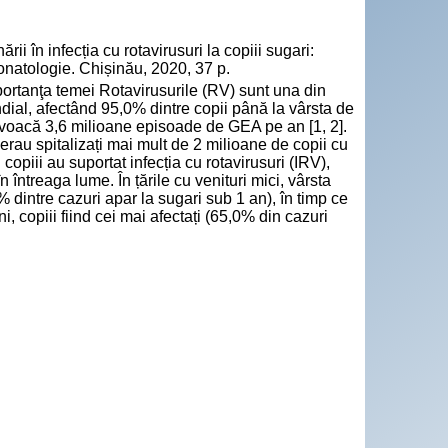
 în infecția cu rotavirusuri la copiii sugari:
eonatologie. Chișinău, 2020, 37 p.
anţa temei Rotavirusurile (RV) sunt una din
dial, afectând 95,0% dintre copii până la vârsta de
provoacă 3,6 milioane episoade de GEA pe an [1, 2].
erau spitalizați mai mult de 2 milioane de copii cu
 copiii au suportat infecția cu rotavirusuri (IRV),
 întreaga lume. În țările cu venituri mici, vârsta
0% dintre cazuri apar la sugari sub 1 an), în timp ce
i, copiii fiind cei mai afectați (65,0% din cazuri