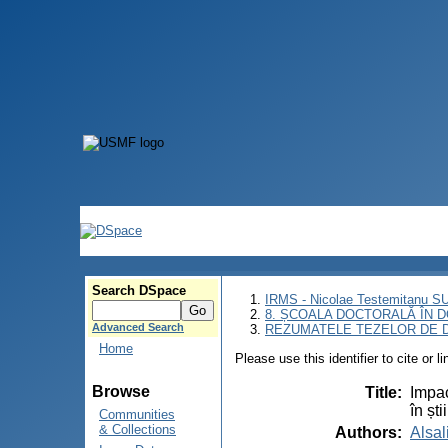
Search DSpace
IRMS - Nicolae Testemitanu 
8. ȘCOALA DOCTORALĂ ÎN D
Advanced Search
REZUMATELE TEZELOR DE D
Home
Please use this identifier to cite or l
Browse
Title
:
Impac
în șt
Communities
& Collections
Authors
:
Alsal