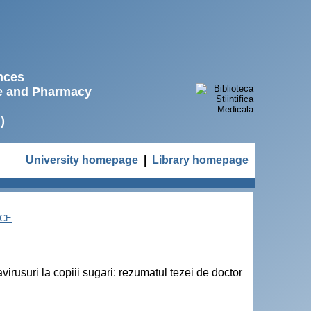
ences
ne and Pharmacy
)
University homepage
|
Library homepage
NCE
virusuri la copiii sugari: rezumatul tezei de doctor