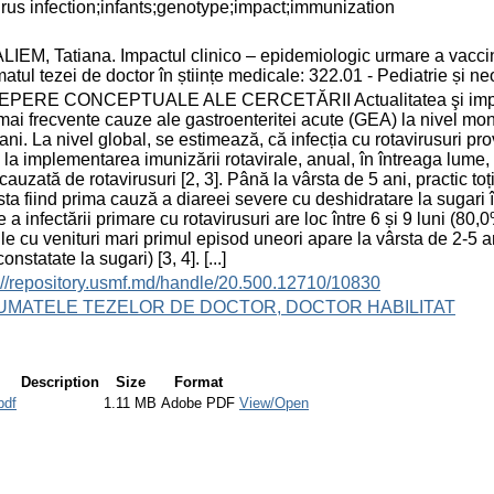
irus infection;infants;genotype;impact;immunization
IEM, Tatiana. Impactul clinico – epidemiologic urmare a vaccinării
atul tezei de doctor în științe medicale: 322.01 - Pediatrie și n
] REPERE CONCEPTUALE ALE CERCETĂRII Actualitatea şi import
mai frecvente cauze ale gastroenteritei acute (GEA) la nivel mon
 ani. La nivel global, se estimează, că infecția cu rotavirusuri 
la implementarea imunizării rotavirale, anual, în întreaga lume, 
auzată de rotavirusuri [2, 3]. Până la vârsta de 5 ani, practic toți
ta fiind prima cauză a diareei severe cu deshidratare la sugari în
 a infectării primare cu rotavirusuri are loc între 6 și 9 luni (80,
rile cu venituri mari primul episod uneori apare la vârsta de 2-5 an
constatate la sugari) [3, 4]. [...]
://repository.usmf.md/handle/20.500.12710/10830
UMATELE TEZELOR DE DOCTOR, DOCTOR HABILITAT
Description
Size
Format
df
1.11 MB
Adobe PDF
View/Open