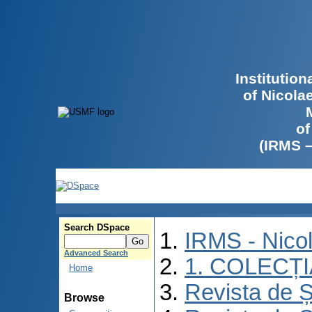
Institutio
of Nicola
of
(IRMS 
Search DSpace
IRMS - Nico
Advanced Search
1. COLECȚ
Home
Revista de Ș
Browse