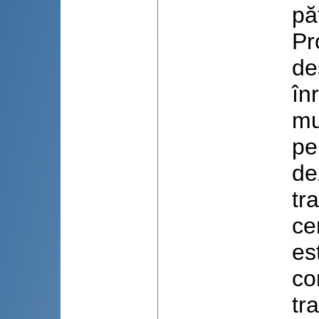
pă
Pr
de
în
mu
pe
de
tr
ce
es
co
tr