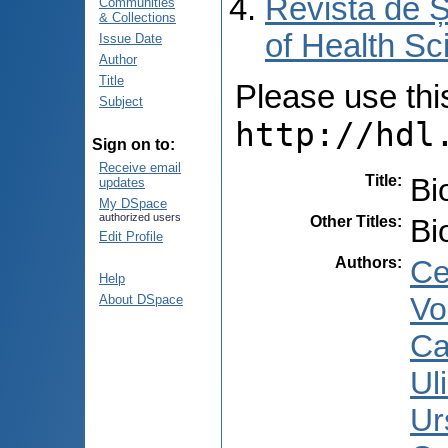
Revista de Ș
Communities
& Collections
of Health Sc
Issue Date
Author
Title
Please use this 
Subject
http://hdl
Sign on to:
Receive email
Title
:
Bi
updates
My DSpace
authorized users
Other Titles
:
Bi
Edit Profile
Authors
:
Ce
Help
Vo
About DSpace
Ca
Ul
Ur