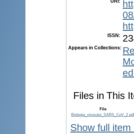
URI
:
ht
08
ht
ISSN
:
23
Appears in Collections:
Re
Mo
ed
Files in This I
File
Biologia_virusului_SARS_CoV_2.pd
Show full item