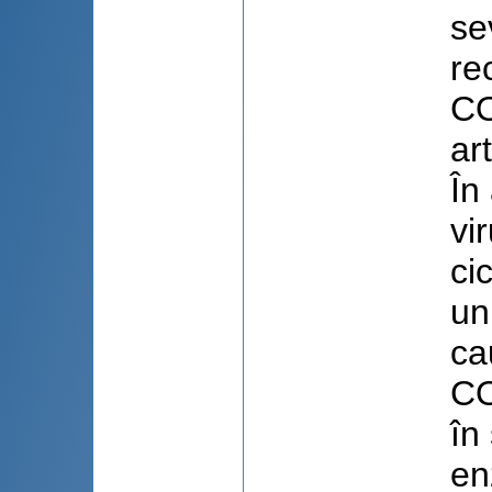
se
re
CO
ar
În
vi
ci
un
ca
CO
în
en