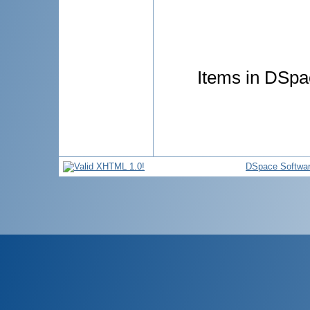
Items in DSpac
DSpace Softwa