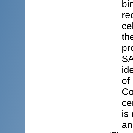
bi
re
ce
th
pr
SA
id
of
Co
ce
is
an