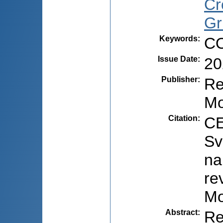
Cr
Gr
Keywords
:
CO
Issue Date
:
20
Publisher
:
Re
Mo
Citation
:
CE
Sv
na
re
Mo
Abstract
:
Re