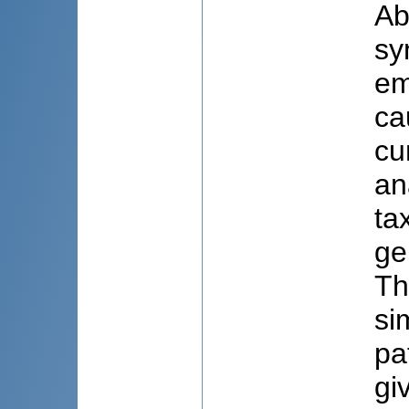
Ab
sy
em
ca
cu
an
ta
ge
Th
si
pa
gi