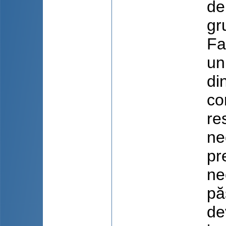
de
gr
Fa
un
di
co
re
ne
pr
ne
pă
de