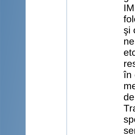
IM
fo
şi
ne
et
re
în
me
de
Tr
sp
se