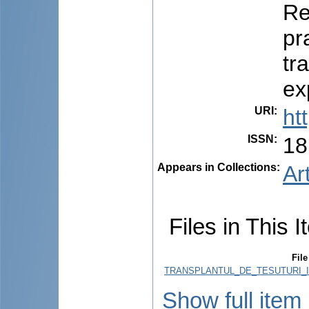
Re
pr
tr
ex
URI
:
ht
ISSN
:
18
Appears in Collections:
Ar
Files in This I
File
TRANSPLANTUL_DE_TESUTURI_I
Show full item