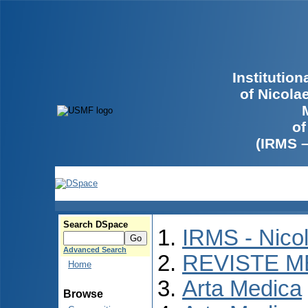
Institutio
of Nicola
of
(IRMS 
Search DSpace
IRMS - Nico
Advanced Search
REVISTE M
Home
Arta Medica
Browse