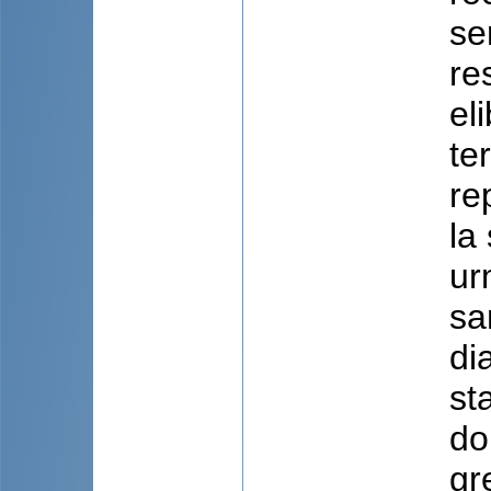
se
re
el
te
re
la
ur
sa
di
st
do
gr