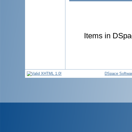
Items in DSpac
DSpace Softwa