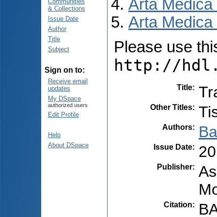
Arta Medica
Communities
& Collections
Arta Medica 
Issue Date
Author
Title
Please use this 
Subject
http://hdl
Sign on to:
Receive email
Title
:
Tr
updates
My DSpace
authorized users
Other Titles
:
Ti
Edit Profile
Authors
:
Ba
Help
About DSpace
Issue Date
:
20
Publisher
:
As
Mo
Citation
:
BA