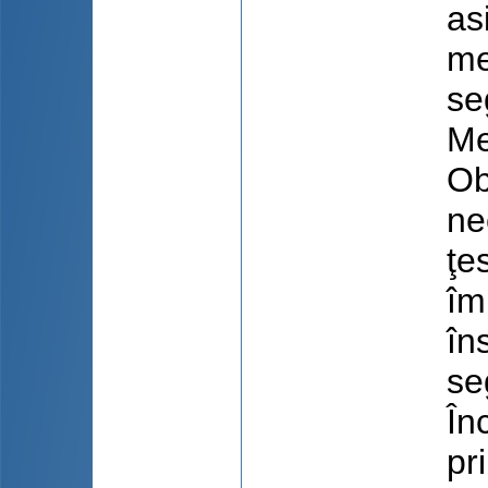
as
me
se
Me
Ob
ne
ţe
îm
în
se
În
pr