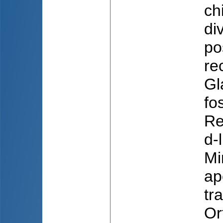
ch
di
po
re
Gl
fo
Re
d-
Mi
ap
tr
Or