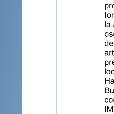
pr
Io
la
os
de
ar
pr
lo
Ha
Bu
co
IM