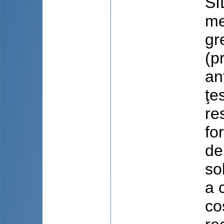
SI
me
gr
(pr
an
ţe
re
fo
de
so
a 
co