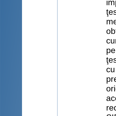
im
ţe
me
ob
cu
pe
ţe
cu
pr
or
ac
re