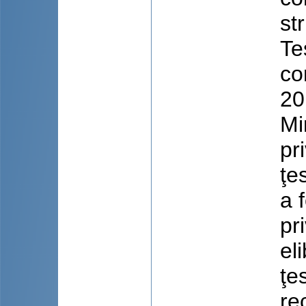
st
Te
co
20
Mi
pr
ţe
a 
pr
el
ţe
re