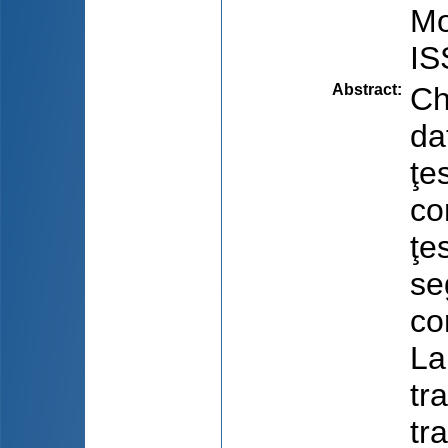
Mo
IS
Abstract
:
Ch
dat
ţe
co
ţe
se
con
La
tr
tr