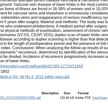
 momentul operaţiei pentru maladia varicoasă a membrelor infer
round: Varicose vein disease of lower limbs is the most common
us forms of illness are found in 26-38% of women and in 10-20%
ment for varicose veins and elsewhere is erroneously considere
 extremities veins and reappearance of venous insufficiency s
irst 5 years after surgery. Material and methods: The study was 
nts who underwent phlebectomy. A medium period after surgery 
al physical methods of examination, assessment of chronic veno
ionnaires (VCSS, CEAP, VDS), duplex scan of lower limbs veno
disease according to duplex scanning is higher than that detect
ed to the length of postoperative period and the presence of risk f
index. Conclusions: When analyzing the follow-up results of surg
dynamic” recurrence, determined by identification of the venou
d be divided. Incidence of recurrence progressively increases wi
se of lower limbs.
://repository.usmf.md/handle/20.500.12710/11669
-1852
Medica Vol. 46 No.3, 2011 ediţie specială
Description
Size
Format
NTA_POSTOPERATORIE.pdf
120.46 kB
Adobe PDF
View/Open