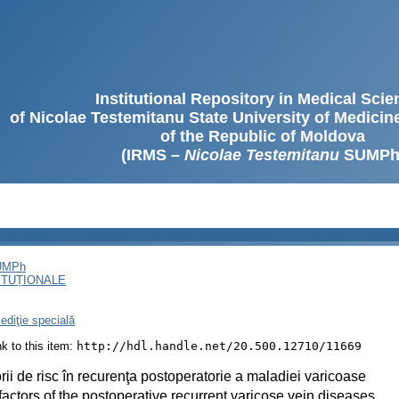
Institutional Repository in Medical Sci
of Nicolae Testemitanu State University of Medici
of the Republic of Moldova
(IRMS –
Nicolae Testemitanu
SUMPh
SUMPh
ITUȚIONALE
ediţie specială
ink to this item:
http://hdl.handle.net/20.500.12710/11669
rii de risc în recurenţa postoperatorie a maladiei varicoase
factors of the postoperative recurrent varicose vein diseases