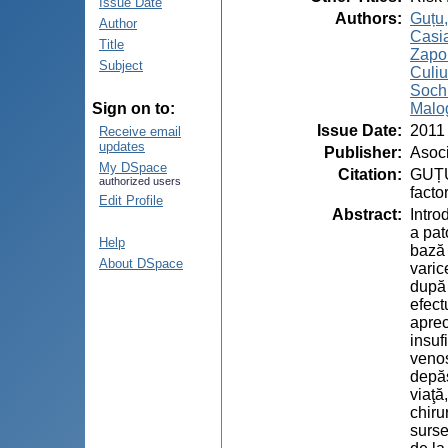
Issue Date
Authors
:
Guțu,
Author
Casia
Title
Zapor
Subject
Culiu
Sochi
Malog
Sign on to:
Issue Date
:
2011
Receive email
updates
Publisher
:
Asoci
My DSpace
Citation
:
GUȚU,
authorized users
facto
Edit Profile
Abstract
:
Intro
a pat
Help
bază 
About DSpace
varic
după 
efect
aprec
insuf
venos
depăş
viaţă
chiru
surse