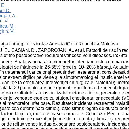
 E.
n, D.
ojan, A.
c, V.
rca, M.
hin, V.
aţia chirurgilor “Nicolae Anestiadi” din Republica Moldova
 E., CASIAN, D., ZAPOROJAN, A., et al. Factorii de risc în rec
rs of the postoperative recurrent varicose vein diseases. In: Art
ducere: Boala varicoasă a membrelor inferioare este cea mai răsp
ologiei se întalnesc la 26-38% femei şi 10- 20% bărbaţi. Actual
în tratamentul varicelor şi pretutindeni este eronat considerată d
elor extremităţiilor pelviene şi a simptomatologiei insuficienţei
5 ani de la efectuarea intervenţiei chirurgicale. Material şi meto
uată la 29 pacienţi care au suportat flebectomia. Termenul după o
ierea rezultatelor au fost utilizate: metode clinice generale de 
icienţei venoase cronice cu ajutorul chestionarilor acceptate 
 al membrelor inferioare. Rezultate: Incidenţa recurentei malad
este cea determinată clinic şi este strans legată de durata perioa
, factori familiari, indicele masei corporale. Concluzii: Pentru ana
rgical trebuie de divizat noţiunile de recurenţă „clinică” şi rec
lor de reflux venos la duplex scanare postoperatorie. Incidenţa 