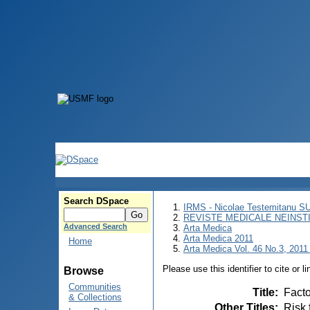
Search DSpace
IRMS - Nicolae Testemitanu 
REVISTE MEDICALE NEINST
Advanced Search
Arta Medica
Arta Medica 2011
Home
Arta Medica Vol. 46 No.3, 2011 
Please use this identifier to cite or l
Browse
Communities
Title
:
Facto
& Collections
Other Titles
:
Risk 