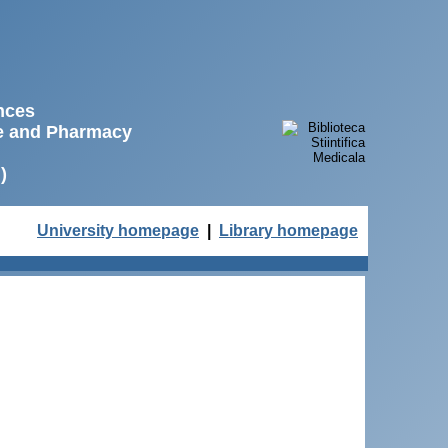
ences
ne and Pharmacy
)
University homepage
|
Library homepage