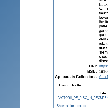
de la
Backg
Vario
treat
lower
the f
patie
gener
quest
vein 
relat
mass 
“hemo
shoul
disea
URI
:
https
ISSN
:
1810
Appears in Collections:
Arta 
Files in This Item:
File
FACTORII_DE_RISC_IN_RECURE
Show full item record