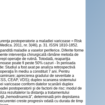
urenţa postoperatorie a maladiei varicoase = Risk
a Medica. 2011, nr. 3(46), p. 31. ISSN 1810-1852.
andită maladie a vaselor periferice. Diferite forme
mente intervenţia chirurgicală rămâne metoda de
rept operaţie de rutină. Totodată, reapariţia
 venoase poate fi peste 50% cazuri - în perioada
de: Studiul a fost axat pe analiza retrospectivă
peraţia în mediu a constituit 7 ani. Pentru
examinare; aprecierea gradului de severitate a
(VCSS, CEAP, VDS); duplex scanarea sistemului
iei varicoase conform datelor scanării duplex
dei postoperatorii şi de factorii de risc: modul de
liza rezultatelor la distanţa a tratamentului
urenţă „hemodinamică”, determinată prin depistarea
recurentei creste progresiv odată cu durata de timp