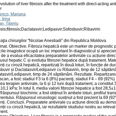
volution of liver fibrosis after the treatment with direct-acting an
r
cenco, Mariana
 Irina
n, Tiberiu
osis;fibrosis;Daclatasvir;Ledipasvir;Sofosbuvir;Ribavirin
aţia chirurgilor “Nicolae Anestiadi” din Republica Moldova
at. Obiective. Fibroza hepatică este un marker de prognostic priv
cile imagistice ocupă un loc important în diagnosticul și apreciere
t de a evalua eficacitatea preparatelor antivirale cu acțiune direc
rusul hepatic C și evoluția fibrozei hepatice după tratament. Mater
nți cu ciroză hepatică, repartizați în două loturi, în funcție de du
buvir și Daclatasvir/Ledipasvir cu Ribavirin, timp de 12 săptămâni
tasvir/Ledipasvir, timp de 24 săptămâni. Rezultate. Repartizarea
scan, a fost: stadiul F3 la 6 (8%) pacienţi, stadiul F4 – 69 (92%) pa
erea terapiei antivirale, la 6 și 12 luni după tratament, a constitu
10,1 kPa; în lotul II, media valorii fibrozei hepatice a fost 28,5
Răspunsul biochimic a fost obținut în ambele loturi, profilul tra
mentului. Răspunsul virusologic susținut a fost prezent la 69 (9
nți. Concluzii. Preparatele antivirale cu acțiune directă au demon
nții cu ciroză hepatică, iar rezultatele studiului nostru au relev
ment.