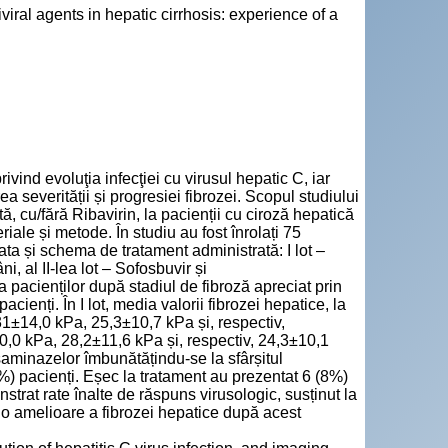
tiviral agents in hepatic cirrhosis: experience of a
ind evoluţia infecţiei cu virusul hepatic C, iar
a severității și progresiei fibrozei. Scopul studiului
tă, cu/fără Ribavirin, la pacienții cu ciroză hepatică
iale și metode. În studiu au fost înrolați 75
rata și schema de tratament administrată: I lot –
, al II-lea lot – Sofosbuvir și
 pacienților după stadiul de fibroză apreciat prin
cienți. În I lot, media valorii fibrozei hepatice, la
t 31±14,0 kPa, 25,3±10,7 kPa și, respectiv,
±10,0 kPa, 28,2±11,6 kPa și, respectiv, 24,3±10,1
nsaminazelor îmbunătățindu-se la sfârșitul
2%) pacienți. Eșec la tratament au prezentat 6 (8%)
strat rate înalte de răspuns virusologic, susținut la
at o amelioare a fibrozei hepatice după acest