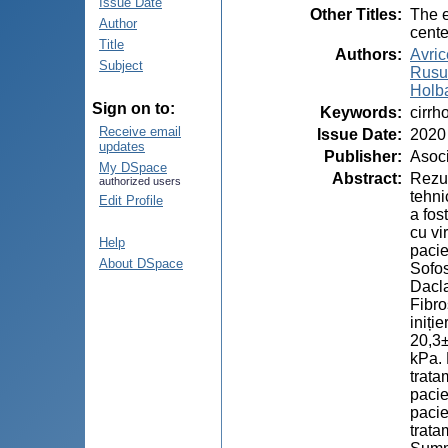
Issue Date
Other Titles
:
The e
Author
cente
Title
Authors
:
Avri
Subject
Rusu,
Holba
Sign on to:
Keywords
:
cirrh
Receive email
Issue Date
:
2020
updates
Publisher
:
Asoci
My DSpace
Abstract
:
Rezum
authorized users
tehni
Edit Profile
a fos
cu vi
Help
pacie
About DSpace
Sofos
Dacla
Fibro
iniți
20,3±
kPa. 
trata
pacie
pacie
trata