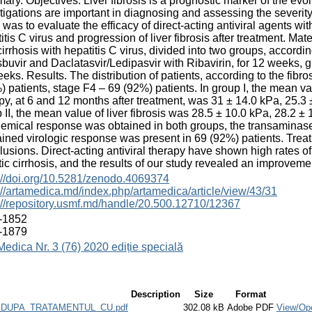
ry. Objectives. Liver fibrosis is a prognostic marker of the evol
tigations are important in diagnosing and assessing the severity
 was to evaluate the efficacy of direct-acting antiviral agents with
itis C virus and progression of liver fibrosis after treatment. M
cirrhosis with hepatitis C virus, divided into two groups, accordi
buvir and Daclatasvir/Ledipasvir with Ribavirin, for 12 weeks, gr
eks. Results. The distribution of patients, according to the fib
) patients, stage F4 – 69 (92%) patients. In group I, the mean value 
py, at 6 and 12 months after treatment, was 31 ± 14.0 kPa, 25.3 
 II, the mean value of liver fibrosis was 28.5 ± 10.0 kPa, 28.2 ±
emical response was obtained in both groups, the transaminase p
ined virologic response was present in 69 (92%) patients. Treat
usions. Direct-acting antiviral therapy have shown high rates of
ic cirrhosis, and the results of our study revealed an improvement 
://doi.org/10.5281/zenodo.4069374
://artamedica.md/index.php/artamedica/article/view/43/31
://repository.usmf.md/handle/20.500.12710/12367
-1852
-1879
Medica Nr. 3 (76) 2020 ediție specială
Description
Size
Format
_DUPA_TRATAMENTUL_CU.pdf
302.08 kB
Adobe PDF
View/Op