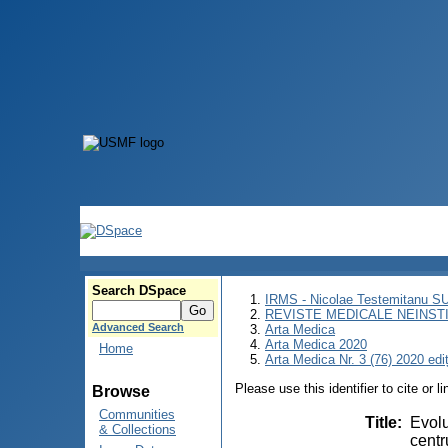
Search DSpace
IRMS - Nicolae Testemitanu 
REVISTE MEDICALE NEINST
Advanced Search
Arta Medica
Arta Medica 2020
Home
Arta Medica Nr. 3 (76) 2020 edi
Please use this identifier to cite or l
Browse
Communities
Title
:
Evolu
& Collections
centr