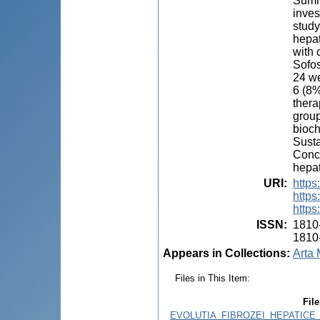
Summa
inves
study
hepat
with 
Sofos
24 we
6 (8%
thera
group
bioch
Susta
Concl
hepat
URI
:
https
https
https
ISSN
:
1810
1810
Appears in Collections:
Arta 
Files in This Item:
File
EVOLUTIA_FIBROZEI_HEPATICE