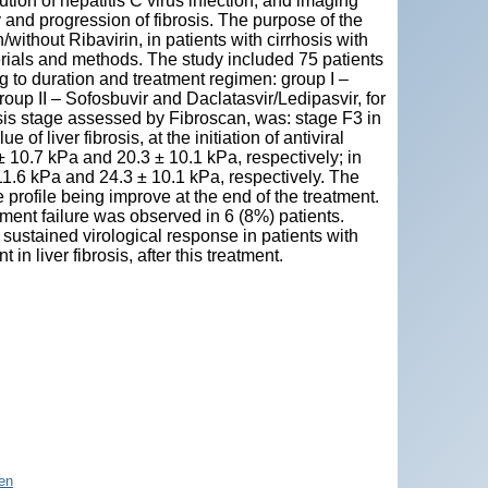
ution of hepatitis C virus infection, and imaging
 and progression of fibrosis. The purpose of the
/without Ribavirin, in patients with cirrhosis with
aterials and methods. The study included 75 patients
ng to duration and treatment regimen: group I –
oup II – Sofosbuvir and Daclatasvir/Ledipasvir, for
rosis stage assessed by Fibroscan, was: stage F3 in
of liver fibrosis, at the initiation of antiviral
± 10.7 kPa and 20.3 ± 10.1 kPa, respectively; in
 11.6 kPa and 24.3 ± 10.1 kPa, respectively. The
rofile being improve at the end of the treatment.
ment failure was observed in 6 (8%) patients.
 sustained virological response in patients with
in liver fibrosis, after this treatment.
en