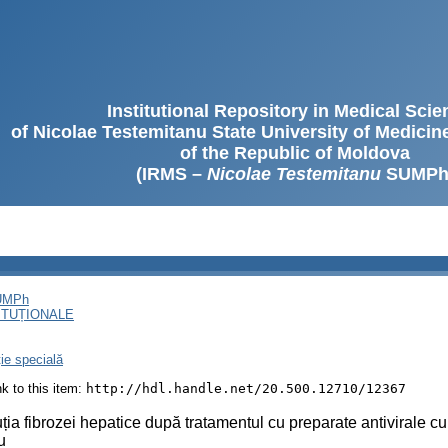
Institutional Repository in Medical Sci
of Nicolae Testemitanu State University of Medici
of the Republic of Moldova
(IRMS –
Nicolae Testemitanu
SUMPh
SUMPh
ITUȚIONALE
ție specială
ink to this item:
http://hdl.handle.net/20.500.12710/12367
ția fibrozei hepatice după tratamentul cu preparate antivirale cu
u