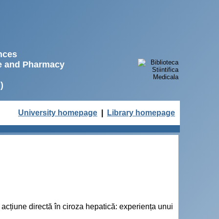
ences
ne and Pharmacy
)
University homepage
|
Library homepage
 acțiune directă în ciroza hepatică: experiența unui