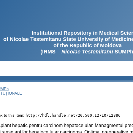
Institutional Repository in Medical Sci
of Nicolae Testemitanu State University of Medici
of the Republic of Moldova
(IRMS –
Nicolae Testemitanu
SUMPh
SUMPh
ITUȚIONALE
ink to this item:
http://hdl.handle.net/20.500.12710/12386
plant hepatic pentru carcinom hepatocelular. Managmentul preo
 transplant for hepatocellular carcinoma. Optimal preoperativ