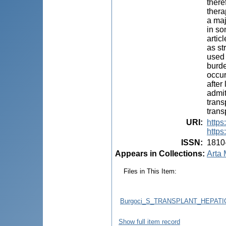
there
thera
a maj
in so
artic
as st
used 
burde
occur
after
admit
trans
trans
URI
:
https
https
ISSN
:
1810
Appears in Collections:
Arta 
Files in This Item:
Burgoci_S_TRANSPLANT_HEPAT
Show full item record