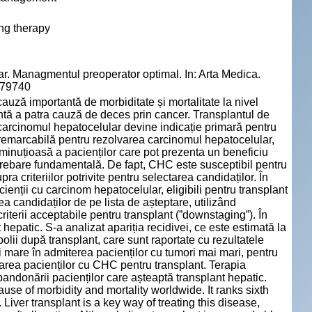
ing therapy
. Managmentul preoperator optimal. In: Arta Medica.
979740
ză importantă de morbiditate și mortalitate la nivel
zintă a patra cauză de deces prin cancer. Transplantul de
, carcinomul hepatocelular devine indicație primară pentru
e remarcabilă pentru rezolvarea carcinomul hepatocelular,
 minuțioasă a pacienților care pot prezenta un beneficiu
ntrebare fundamentală. De fapt, CHC este susceptibil pentru
a criteriilor potrivite pentru selectarea candidaților. În
cienții cu carcinom hepatocelular, eligibili pentru transplant
ea candidaților de pe lista de așteptare, utilizând
criterii acceptabile pentru transplant (”downstaging”). În
hepatic. S-a analizat apariția recidivei, ce este estimată la
olii după transplant, care sunt raportate cu rezultatele
i mare în admiterea pacienților cu tumori mai mari, pentru
ctarea pacienților cu CHC pentru transplant. Terapia
bandonării pacienților care așteaptă transplant hepatic.
e of morbidity and mortality worldwide. It ranks sixth
Liver transplant is a key way of treating this disease,