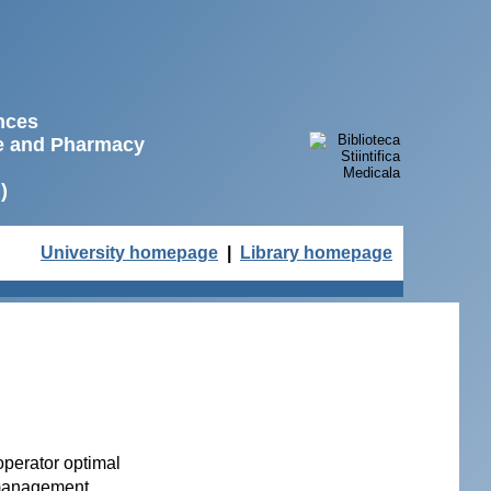
ences
ne and Pharmacy
)
University homepage
|
Library homepage
perator optimal
e management