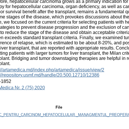
fore, hepatocellular carcinoma grows as a primary indication for g
py for hepatocellular carcinoma, organ deficiency, as well as 
or survival benefit after the transplant, remains a fundamental qu
me stages of the disease, which provokes discussions about the ap
le, we focused on the current criteria for selecting patients with h
rategies to prevent disease progression and the exclusion of cand
to reduce the stage of the disease and obtain acceptable criteri
n exceeds standard transplant criteria. Finally, we examined tu
rence of relapse, which is estimated to be about 8-20%, and po
 liver transplant, that are reported with appropriate results. Conc
ting patients with larger tumors for liver transplant, the Milan cr
plant. Bridging and tumor downstaging therapies are helpful in 
plant.
://artamedica.md/index.php/artamedica/issue/view/2
://repository.usmf.md/handle/20.500.12710/12386
-1852
Medica Nr. 2 (75) 2020
File
IC_PENTRU_CARCINOM_HEPATOCELULAR._MANAGMENTUL_PREOPERAT