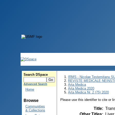
Search DSpace
IRMS - Nicolae Testemitanu 
REVISTE MEDICALE NEINST
Advanced Search
Arta Medica
Arta Medica 2020
Home
Arta Medica Nr. 2 (75) 2020
Please use this identifier to cite or l
Browse
Communities
Title
:
Trans
& Collections
Other Titles
:
Liver