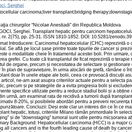
ci, Serghei
ocellular carcinoma;liver transplant;bridging therapy;downstag
aţia chirurgilor “Nicolae Anestiadi” din Republica Moldova
CI, Serghei. Transplant hepatic pentru carcinom hepatocelular
 nr. 2(75), pp. 25-31. ISSN 1810-1852. DOI: 10.5281/zenodo.3
at Introducere: Carcinomul hepatocelular (CHC) reprezintă o cau
al. Se află pe locul șase printre toate tipurile de cancer și pre
 este o modalitate cheie în tratamentul acestei boli. Prin urmare
rea grefei. Cu toate că transplantul de ficat reprezintă o terapi
itul de organe, precum și necesitatea de selectare și gestionare
 în plan de supraviețuire, în urma alocării de grefă, rămâne o î
plant doar în unele etape ale bolii, ceea ce provoacă discuții asupr
 articol, ne-am axat asupra criteriilor actuale pentru a selecta pa
ic, precum și pe strategiile de a evita progresia bolii și excluder
mente specifice utilizate pentru a reduce stadiul bolii și a obține 
din urmă, am examinat rata de recidivă a tumorii după transplant 
imativ 8-20%, și posibilele abordări pentru a preveni recurența b
punzătoare. Concluzii: Deși este clar un interes din ce în ce ma
plant hepatic, totuși, criteriile Milano rămân primordiale în sele
ging” și de ”downstaging” tumoral sunt utile pentru micșorarea a
ry Background: Hepatocellular carcinoma (HCC) is a major caus
 all cancers and is the fourth leading cause of death by cancer. 