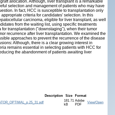
raft allocation. Although, liver transplant is a remarkable
careful selection and management of patients who may have
estion. In fact, HCC is susceptible to transplantation only
propriate criteria for candidates’ selection. In this
epatocellular carcinoma, eligible for liver transplant, as well
idates from the waiting list, using specific treatments
a for transplantation ("downstaging"), when their tumor
mor recurrence after liver transplantation. We examined the
ssible approaches to prevent the recurrence of the disease
lusions: Although, there is a clear growing interest in
iteria remains essential in selecting patients with HCC for
reducing the abandonment of patients awaiting liver
Description
Size
Format
181.71
Adobe
OR_OPTIMAL_p.25_31.pdf
View/Open
kB
PDF