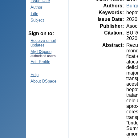
Issue Date
Authors
:
Burgo
Author
Keywords
:
hepat
Title
Issue Date
:
2020
Subject
Publisher
:
Asoci
Citation
:
BURGO
Sign on to:
2020,
Receive email
Abstract
:
Rezum
updates
mondi
My DSpace
ficat
authorized users
aloca
Edit Profile
defic
major
Help
trans
About DSpace
acest
hepat
trata
cele 
aprox
cores
trans
”brid
Summa
among