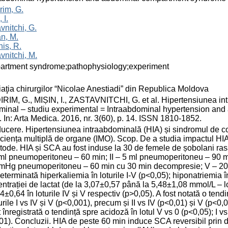
rim, G.
 I.
vnitchi, G.
n, M.
is, R.
vnitchi, M.
artment syndrome;pathophysiology;experiment
aţia chirurgilor “Nicolae Anestiadi” din Republica Moldova
RIM, G., MIȘIN, I., ZASTAVNITCHI, G. et al. Hipertensiunea in
inal – studiu experimental = Intraabdominal hypertension an
. In: Arta Medica. 2016, nr. 3(60), p. 14. ISSN 1810-1852.
ducere. Hipertensiunea intraabdominală (HIA) și sindromul de
iciența multiplă de organe (IMO). Scop. De a studia impactul HIA
tode. HIA și SCA au fost induse la 30 de femele de șobolani rasa W
 ml pneumoperitoneu – 60 min; II – 5 ml pneumoperitoneu – 90 
mHg pneumoperitoneu – 60 min cu 30 min decompresie; V – 20
determinată hiperkaliemia în loturile I-V (p<0,05); hiponatriemia î
ntrației de lactat (de la 3,07±0,57 până la 5,48±1,08 mmol/L – lot
34±0,64 în loturile IV și V respectiv (p>0,05). A fost notată o te
turile I vs IV și V (p<0,001), precum și II vs IV (p<0,01) și V (p<0,
t înregistrată o tendință spre acidoză în lotul V vs 0 (p<0,05); I vs
01). Concluzii. HIA de peste 60 min induce SCA reversibil prin