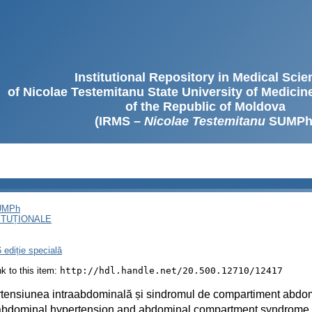
Institutional Repository in Medical Sci
of Nicolae Testemitanu State University of Medici
of the Republic of Moldova
(IRMS –
Nicolae Testemitanu
SUMPh
SUMPh
ITUȚIONALE
 ediție specială
ink to this item:
http://hdl.handle.net/20.500.12710/12417
tensiunea intraabdominală și sindromul de compartiment abdom
aabdominal hypertension and abdominal compartment syndrome 