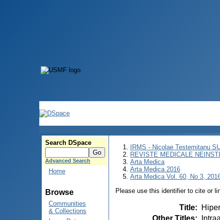
Search DSpace
IRMS - Nicolae Testemitanu 
REVISTE MEDICALE NEINST
Advanced Search
Arta Medica
Arta Medica 2016
Home
Arta Medica Vol. 60, No 3, 2016
Please use this identifier to cite or l
Browse
Communities
Title
:
Hiper
& Collections
Other Titles
:
Intr