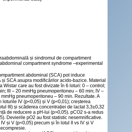
traabdominală și sindromul de compartiment
d abdominal compartment syndrome –experimental
 compartiment abdominal (SCA) pot induce
 și SCA asupra modificărilor acido-bazice. Material
istar care au fost divizate în 6 loturi: 0 – control;
min; III – 20 mmHg pneumoperitoneu – 60 min; IV –
 mmHg pneumoperitoneu – 90 min. Rezultate. A
n loturile IV (p<0,05) și V (p<0,01); creșterea
ul III) și scăderea concentrației de lactat 3,3±0,32
ndință de reducere a pH-lui (p>0,05). pCO2 s-a redus
05). Devierile pO2 au fost statistic nesemnificative.
 IV și V (p<0,05) precum și în lotul II vs IV și V
 decompresie.