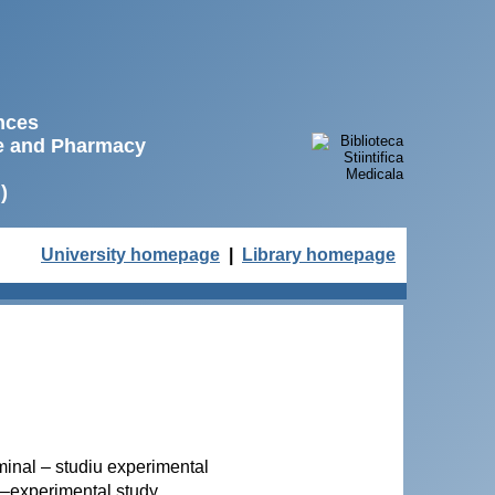
ences
ne and Pharmacy
)
University homepage
|
Library homepage
inal – studiu experimental
–experimental study