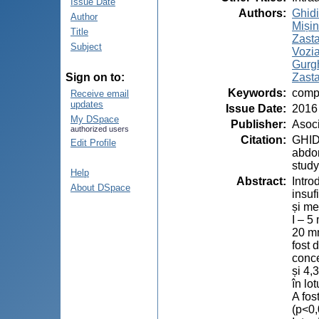
Issue Date
Authors
:
Ghidi
Author
Mișin,
Title
Zasta
Subject
Vozia
Gurgh
Zasta
Sign on to:
Keywords
:
comp
Receive email
updates
Issue Date
:
2016
My DSpace
Publisher
:
Asoci
authorized users
Citation
:
GHIDI
Edit Profile
abdom
study
Help
Abstract
:
Intro
About DSpace
insuf
și me
I – 5
20 m
fost 
conce
și 4,
în lo
A fos
(p<0,