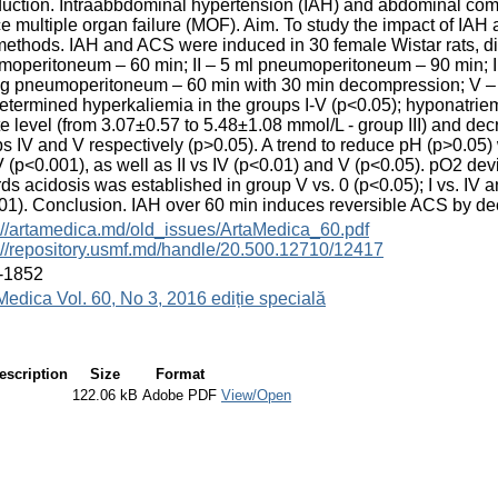
duction. Intraabbdominal hypertension (IAH) and abdominal co
e multiple organ failure (MOF). Aim. To study the impact of IAH
ethods. IAH and ACS were induced in 30 female Wistar rats, divi
operitoneum – 60 min; II – 5 ml pneumoperitoneum – 90 min; 
 pneumoperitoneum – 60 min with 30 min decompression; V –
termined hyperkaliemia in the groups I-V (p<0.05); hyponatriem
te level (from 3.07±0.57 to 5.48±1.08 mmol/L - group III) and de
s IV and V respectively (p>0.05). A trend to reduce pH (p>0.05
 (p<0.001), as well as II vs IV (p<0.01) and V (p<0.05). pO2 devia
ds acidosis was established in group V vs. 0 (p<0.05); I vs. IV a
01). Conclusion. IAH over 60 min induces reversible ACS by d
://artamedica.md/old_issues/ArtaMedica_60.pdf
://repository.usmf.md/handle/20.500.12710/12417
-1852
Medica Vol. 60, No 3, 2016 ediție specială
escription
Size
Format
122.06 kB
Adobe PDF
View/Open