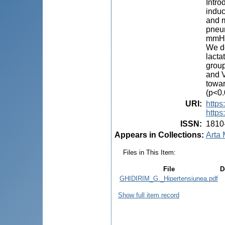
Intro
induc
and m
pneum
mmHg
We de
lacta
group
and V
towar
(p<0.
URI
:
https
https
ISSN
:
1810
Appears in Collections:
Arta 
Files in This Item:
File
D
GHIDIRIM_G._Hipertensiunea.pdf
Show full item record