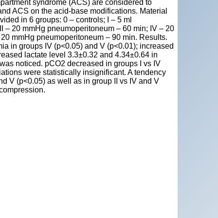
mpartment syndrome (ACS) are considered to
 and ACS on the acid-base modifications. Material
ded in 6 groups: 0 – controls; I – 5 ml
III – 20 mmHg pneumoperitoneum – 60 min; IV – 20
 20 mmHg pneumoperitoneum – 90 min. Results.
ia in groups IV (p<0.05) and V (p<0.01); increased
creased lactate level 3.3±0.32 and 4.34±0.64 in
) was noticed. pCO2 decreased in groups I vs IV
tions were statistically insignificant. A tendency
nd V (p<0.05) as well as in group II vs IV and V
ecompression.