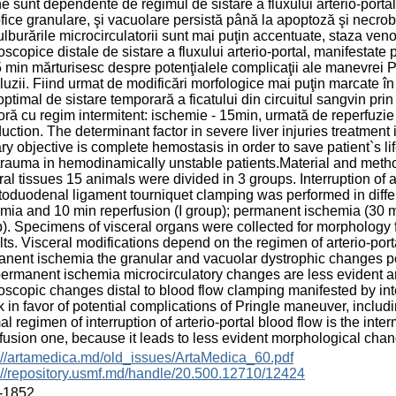
ne sunt dependente de regimul de sistare a fluxului arterio-port
ofice granulare, şi vacuolare persistă până la apoptoză şi necro
ulburările microcirculatorii sunt mai puţin accentuate, staza veno
scopice distale de sistare a fluxului arterio-portal, manifestate
 min mărturisesc despre potenţialele complicaţii ale manevrei Pr
uzii. Fiind urmat de modificări morfologice mai puţin marcate în 
optimal de sistare temporară a ficatului din circuitul sangvin p
oră cu regim intermitent: ischemie - 15min, urmată de reperfuzie
duction. The determinant factor in severe liver injuries treatment
ry objective is complete hemostasis in order to save patient`s lif
 trauma in hemodinamically unstable patients.Material and method
ral tissues 15 animals were divided in 3 groups. Interruption of 
oduodenal ligament tourniquet clamping was performed in differe
mia and 10 min reperfusion (I group); permanent ischemia (30 min
). Specimens of visceral organs were collected for morphology fr
ts. Visceral modifications depend on the regimen of arterio-porta
nent ischemia the granular and vacuolar dystrophic changes per
ermanent ischemia microcirculatory changes are less evident an
scopic changes distal to blood flow clamping manifested by in
 in favor of potential complications of Pringle maneuver, incl
al regimen of interruption of arterio-portal blood flow is the int
fusion one, because it leads to less evident morphological chan
://artamedica.md/old_issues/ArtaMedica_60.pdf
://repository.usmf.md/handle/20.500.12710/12424
-1852