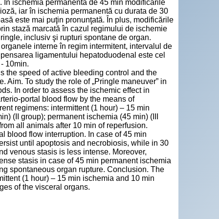
al. În ischemia permanentă de 45 min modificările
bioză, iar în ischemia permanentă cu durata de 30
asă este mai puţin pronunţată. În plus, modificările
 prin stază marcată în cazul regimului de ischemie
ingle, inclusiv şi rupturi spontane de organ.
organele interne în regim intermitent, intervalul de
rin pensarea ligamentului hepatoduodenal este сel
 - 10min.
 is the speed of active bleeding control and the
e. Aim. To study the role of „Pringle maneuver” in
s. In order to assess the ischemic effect in
arterio-portal blood flow by the means of
nt regimens: intermittent (1 hour) – 15 min
) (II group); permanent ischemia (45 min) (III
om all animals after 10 min of reperfusion.
l blood flow interruption. In case of 45 min
sist until apoptosis and necrobiosis, while in 30
d venous stasis is less intense. Moreover,
tense stasis in case of 45 min permanent ischemia
uding spontaneous organ rupture. Conclusion. The
ermittent (1 hour) – 15 min ischemia and 10 min
ges of the visceral organs.