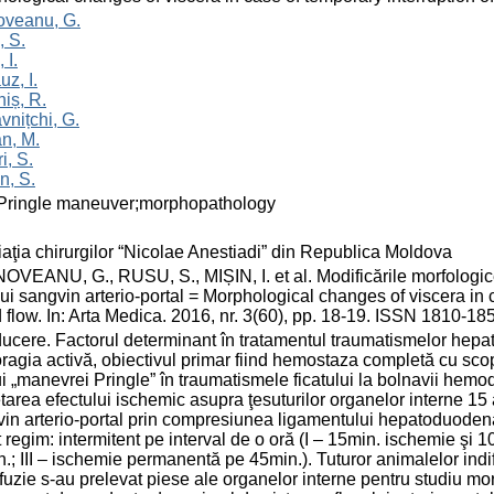
oveanu, G.
, S.
 I.
z, I.
iș, R.
vnițchi, G.
n, M.
i, S.
n, S.
;Pringle maneuver;morphopathology
aţia chirurgilor “Nicolae Anestiadi” din Republica Moldova
VEANU, G., RUSU, S., MIȘIN, I. et al. Modificările morfologice
lui sangvin arterio-portal = Morphological changes of viscera in c
 flow. In: Arta Medica. 2016, nr. 3(60), pp. 18-19. ISSN 1810-18
ducere. Factorul determinant în tratamentul traumatismelor hepat
agia activă, obiectivul primar fiind hemostaza completă cu scop
ui „manevrei Pringle” în traumatismele ficatului la bolnavii hemo
tarea efectului ischemic asupra ţesuturilor organelor interne 15 an
in arterio-portal prin compresiunea ligamentului hepatoduodenal
it regim: intermitent pe interval de o oră (I – 15min. ischemie şi
.; III – ischemie permanentă pe 45min.). Tuturor animalelor ind
fuzie s-au prelevat piese ale organelor interne pentru studiu mor