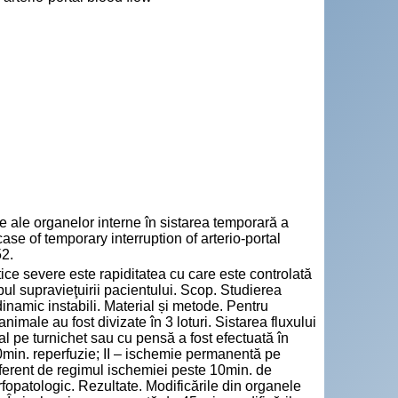
 ale organelor interne în sistarea temporară a
ase of temporary interruption of arterio-portal
52.
ice severe este rapiditatea cu care este controlată
ul supravieţuirii pacientului. Scop. Studierea
dinamic instabili. Material și metode. Pentru
imale au fost divizate în 3 loturi. Sistarea fluxului
 pe turnichet sau cu pensă a fost efectuată în
 10min. reperfuzie; II – ischemie permanentă pe
iferent de regimul ischemiei peste 10min. de
fopatologic. Rezultate. Modificările din organele