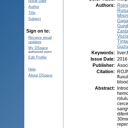
Issue Date
Authors
:
Rojn
Author
Rusu
Title
Mișin,
Subject
Gagau
Gurgh
Zasta
Sign on to:
Vozia
Receive email
Țințar
updates
Guzu
My DSpace
authorized users
Keywords
:
liver
Edit Profile
Issue Date
:
2016
Publisher
:
Asoci
Help
Citation
:
ROJNO
About DSpace
fluxu
blood
Abstract
:
Intro
hemor
rolul
cerce
sangv
difer
30min
reper