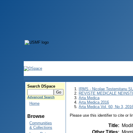
Search DSpace
IRMS - Nicolae Testemitanu 
REVISTE MEDICALE NEINST
Advanced Search
Arta Medica
Arta Medica 2016
Home
Arta Medica Vol. 60, No 3, 2016
Please use this identifier to cite or l
Browse
Communities
Title
:
Modif
& Collections
Other Titles
:
Morph