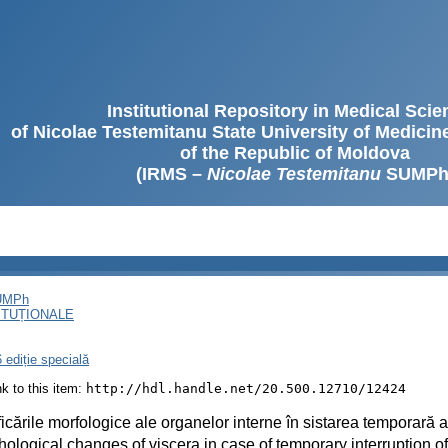
Institutional Repository in Medical Sci
of Nicolae Testemitanu State University of Medici
of the Republic of Moldova
(IRMS –
Nicolae Testemitanu
SUMPh
SUMPh
ITUȚIONALE
 ediție specială
ink to this item:
http://hdl.handle.net/20.500.12710/12424
icările morfologice ale organelor interne în sistarea temporară a 
ological changes of viscera in case of temporary interruption of 