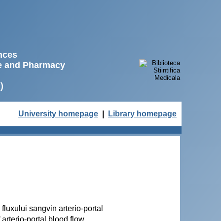
ences
ne and Pharmacy
)
University homepage
|
Library homepage
fluxului sangvin arterio-portal
arterio-portal blood flow