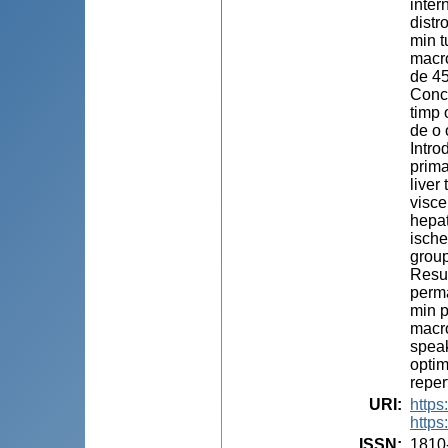
inter
distr
min t
macro
de 45
Concl
timp 
de o 
Intro
prima
liver
visce
hepat
ische
group
Resul
perma
min p
macro
speak
optim
reper
URI
:
https
https
ISSN
:
1810