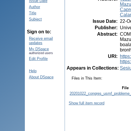
Issue Date
Mazur
Author
Capro
Title
Calan
Subject
Issue Date
:
22-O
Publisher
:
Unive
Sign on to:
Abstract
:
COMUN
Receive email
Mazur
updates
boala
My DSpace
bronh
authorized users
URI
:
https
Edit Profile
http
Appears in Collections:
Sesiu
Help
About DSpace
Files in This Item:
File
20201022_congres_usmf_probleme_a
Show full item record