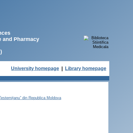
ences
ne and Pharmacy
)
University homepage
|
Library homepage
e Testemițanu” din Republica Moldova