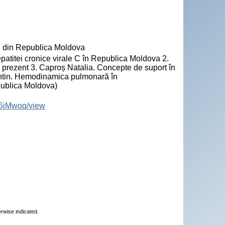
" din Republica Moldova
titei cronice virale C în Republica Moldova 2.
n prezent 3. Caproș Natalia. Concepte de suport în
entin. Hemodinamica pulmonară în
publica Moldova)
6jMwoq/view
erwise indicated.