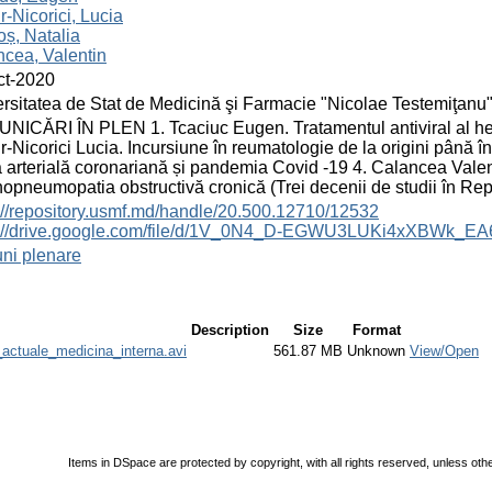
-Nicorici, Lucia
ș, Natalia
cea, Valentin
ct-2020
rsitatea de Stat de Medicină şi Farmacie "Nicolae Testemiţanu
ICĂRI ÎN PLEN 1. Tcaciuc Eugen. Tratamentul antiviral al hepa
-Nicorici Lucia. Incursiune în reumatologie de la origini până î
 arterială coronariană și pandemia Covid -19 4. Calancea Val
opneumopatia obstructivă cronică (Trei decenii de studii în Re
://repository.usmf.md/handle/20.500.12710/12532
s://drive.google.com/file/d/1V_0N4_D-EGWU3LUKi4xXBWk_EA
ni plenare
Description
Size
Format
ctuale_medicina_interna.avi
561.87 MB
Unknown
View/Open
Items in DSpace are protected by copyright, with all rights reserved, unless oth