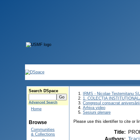
Search DSpace
IRMS - Nicolae Testemitanu 
1. COLECȚIA INSTITUȚIONAL
Advanced Search
Congresul consacrat aniversării
Arhiva video
Home
Sesiuni plenare
Please use this identifier to cite or l
Browse
Communities
Title
:
PRO
& Collections
Authors
:
Tcac