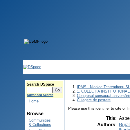
Search DSpace
IRMS - Nicolae Testemitanu 
1. COLECȚIA INSTITUȚIONAL
Advanced Search
Congresul consacrat aniversării
Culegere de postere
Home
Please use this identifier to cite or l
Browse
Title
:
Aspec
Communities
Authors
:
Buja
& Collections
Iliad