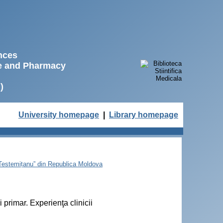
ences
ne and Pharmacy
)
University homepage
|
Library homepage
e Testemițanu” din Republica Moldova
primar. Experienţa clinicii