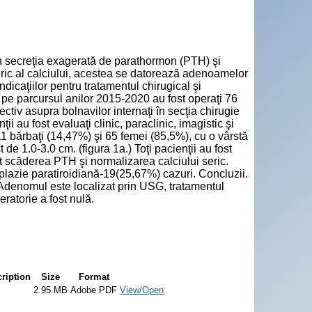
"
in secreţia exagerată de parathormon (PTH) şi
eric al calciului, acestea se datorează adenoamelor
dicaţiilor pentru tratamentul chirugical şi
e pe parcursul anilor 2015-2020 au fost operaţi 76
ectiv asupra bolnavilor internaţi în secţia chirugie
au fost evaluaţi clinic, paraclinic, imagistic şi
11 bărbaţi (14,47%) şi 65 femei (85,5%), cu o vârstă
e 1.0-3.0 cm. (figura 1a.) Toţi pacienţii au fost
t scăderea PTH şi normalizarea calciului seric.
plazie paratiroidiană-19(25,67%) cazuri. Concluzii.
 Adenomul este localizat prin USG, tratamentul
ratorie a fost nulă.
ription
Size
Format
2.95 MB
Adobe PDF
View/Open