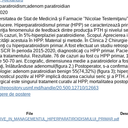
paratiroidism;adenom paratiroidian
2020
rsitatea de Stat de Medicină şi Farmacie "Nicolae Testemiţanu
ducere. Hiperparatiroidismul primar (HPP) se caracterizează pr
riţia fenomenului de feedback dintre producţia PTH şi nivelul s
% cazuri, în 5%-hiperplaziei paratiroidiene. Scopul. Aprecierea in
cităţii acestuia în HPP. Material şi metode. În Clinica 2 Chirurgi
nţi cu hiperparatiroidism primar. A fost efectuat un studiu retrosp
SCR în perioda 2015-2020, diagnosticaţi cu HPP primar. Pacienţii 
ca tratamentului. Rezultate. 76 de cazuri au fost cu HPP primar, 
 50-70 ani. Ecografic, dimensiunea medie a paratiroidelor a fost d
ţi, înlăturânduse adenomul(figura 2.) Postoperator, s-a confirma
logie: adenom paratiroidian benign 55(74,32%) (figura 3); hiper
osticul pozitiv al HPP implică dozarea caciului seric şi a PTH.
rgical este singurul tratament curativ al HPP, mortalitatea postope
://repository.usmf.md/handle/20.500.12710/12663
gere de postere
File
Desc
VE_IN_MANAGEMENTUL_HIPERPARATIROIDISMULUI_PRIMAR.pdf