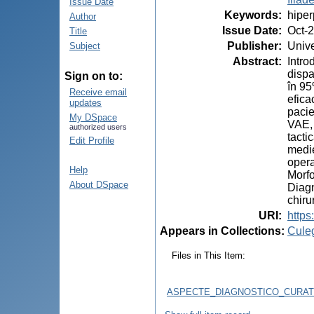
Issue Date
Keywords
:
hiper
Author
Issue Date
:
Oct-
Title
Publisher
:
Unive
Subject
Abstract
:
Intro
dispa
Sign on to:
în 95
Receive email
efica
updates
pacie
My DSpace
VAE, 
authorized users
tacti
Edit Profile
medie
opera
Help
Morfo
About DSpace
Diagn
chiru
URI
:
https
Appears in Collections:
Cule
Files in This Item:
ASPECTE_DIAGNOSTICO_CURATI