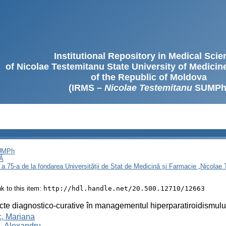
Institutional Repository in Medical Sci
of Nicolae Testemitanu State University of Medici
of the Republic of Moldova
(IRMS –
Nicolae Testemitanu
SUMPh
SUMPh
Ă
 a 75-a de la fondarea Universității de Stat de Medicină și Farmacie „Nicola
ink to this item:
http://hdl.handle.net/20.500.12710/12663
te diagnostico-curative în managementul hiperparatiroidismului 
c, Mariana
e, Alexandru