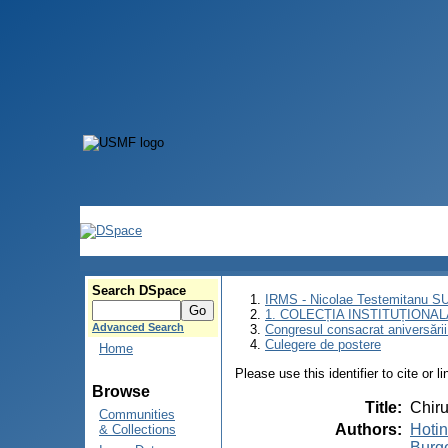
Search DSpace
IRMS - Nicolae Testemitanu 
1. COLECȚIA INSTITUȚIONAL
Advanced Search
Congresul consacrat aniversării
Culegere de postere
Home
Please use this identifier to cite or l
Browse
Title
:
Chiru
Communities
Authors
:
Hotin
& Collections
Burgo