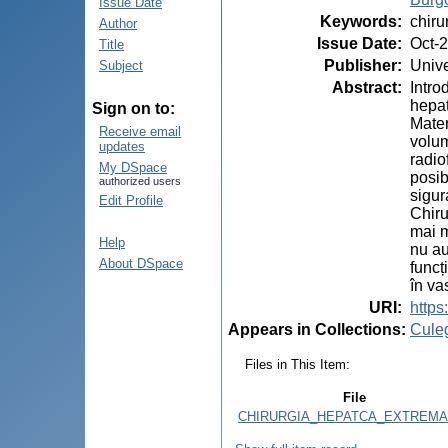
Issue Date
Keywords
:
chiru
Author
Issue Date
:
Oct-
Title
Publisher
:
Unive
Subject
Abstract
:
Intro
hepat
Sign on to:
Mater
Receive email
volum
updates
radio
My DSpace
posib
authorized users
sigur
Edit Profile
Chiru
mai m
Help
nu au
About DSpace
funcț
în va
URI
:
https
Appears in Collections:
Cule
Files in This Item:
File
CHIRURGIA_HEPATCA_EXTREMA.