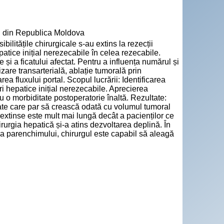
" din Republica Moldova
ilitățile chirurgicale s-au extins la rezecții
patice inițial nerezecabile în celea rezecabile.
 și a ficatului afectat. Pentru a influența numărul și
are transarterială, ablație tumorală prin
ea fluxului portal. Scopul lucrării: Identificarea
mori hepatice inițial nerezecabile. Aprecierea
 cu o morbiditate postoperatorie înaltă. Rezultate:
tate care par să crească odată cu volumul tumoral
 extinse este mult mai lungă decât a pacienților ce
irurgia hepatică și-a atins dezvoltarea deplină. În
ea parenchimului, chirurgul este capabil să aleagă