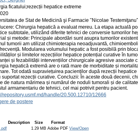
rgia ficatului;rezecții hepatice extreme
2020
rsitatea de Stat de Medicină şi Farmacie "Nicolae Testemiţanu
ducere: Chirurgia hepatică a evaluat mereu. La etapa actuală posib
ice subtotale, utilizând diferite tehnici de conversie tumorilor he
ial și metode: Principale abordări sunt asupra tumorilor existente
ul tumorii am utilizat chimioterapia neoadjuvantă, chimioemboliz
frecvență. Modularea volumului hepatic a fost posibilă prin blocar
ilităților și limitelor rezecțiilor hepatice potențial curative în tu
anței și fezabilității intervențiilor chirurgicale agresive asociate
rgia hepatică extremă are o rată mare de morbiditate și mortali
are. Tot odată supraviețuirea pacienților după rezecții hepatice
 suportat rezecții curative. Concluzii: În aceste două decenii, ch
ie de natura mărimea și numărul de noduli tumorali și de calitat
stul armamentariu de tehnici, cel mai potrivit pentru pacient.
://repository.usmf.md/handle/20.500.12710/12666
gere de postere
Description
Size
Format
pdf
1.29 MB
Adobe PDF
View/Open