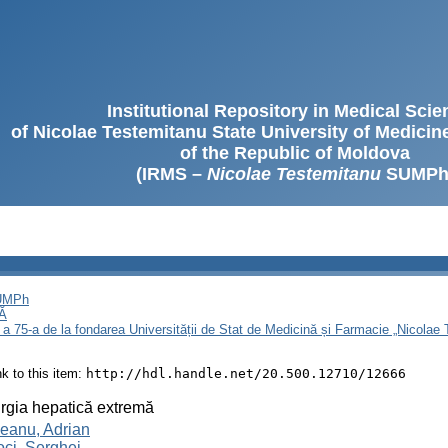
Institutional Repository in Medical Sci
of Nicolae Testemitanu State University of Medici
of the Republic of Moldova
(IRMS –
Nicolae Testemitanu
SUMPh
SUMPh
Ă
 a 75-a de la fondarea Universității de Stat de Medicină și Farmacie „Nicola
ink to this item:
http://hdl.handle.net/20.500.12710/12666
rgia hepatică extremă
eanu, Adrian
ci, Serghei