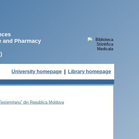
ences
ne and Pharmacy
)
University homepage
|
Library homepage
e Testemițanu” din Republica Moldova