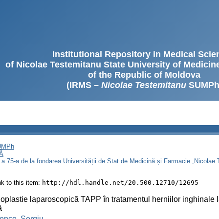
Institutional Repository in Medical Sci
of Nicolae Testemitanu State University of Medici
of the Republic of Moldova
(IRMS –
Nicolae Testemitanu
SUMPh
SUMPh
Ă
 a 75-a de la fondarea Universității de Stat de Medicină și Farmacie „Nicola
ink to this item:
http://hdl.handle.net/20.500.12710/12695
oplastie laparoscopică TAPP în tratamentul herniilor inghinale 
ă
enco, Sergiu