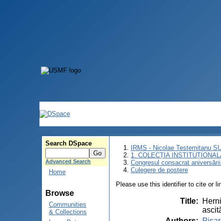
Search DSpace
IRMS - Nicolae Testemitanu 
1. COLECȚIA INSTITUȚIONAL
Advanced Search
Congresul consacrat aniversării
Culegere de postere
Home
Please use this identifier to cite or l
Browse
Title
:
Herni
Communities
ascit
& Collections
Authors
:
Pisar