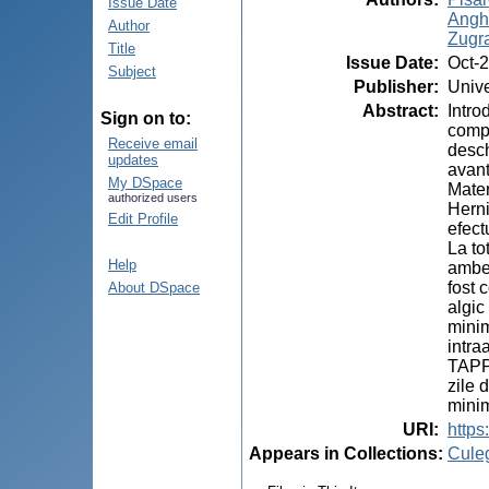
Issue Date
Angh
Author
Zugra
Title
Issue Date
:
Oct-
Subject
Publisher
:
Unive
Abstract
:
Intro
Sign on to:
compa
Receive email
desch
updates
avant
My DSpace
Mater
authorized users
Herni
Edit Profile
efect
La to
Help
ambel
fost 
About DSpace
algic
minim
intra
TAPP 
zile 
minim
URI
:
https
Appears in Collections:
Cule