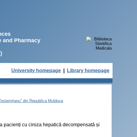
ences
ne and Pharmacy
)
University homepage
|
Library homepage
e Testemițanu” din Republica Moldova
la pacienți cu ciroza hepatică decompensată și