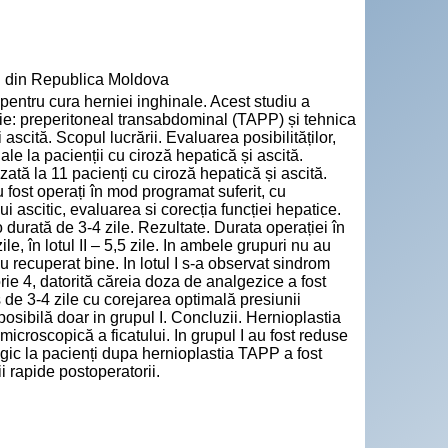
" din Republica Moldova
entru cura herniei inghinale. Acest studiu a
ie: preperitoneal transabdominal (TAPP) și tehnica
scită. Scopul lucrării. Evaluarea posibilităților,
ale la pacienții cu ciroză hepatică și ascită.
zată la 11 pacienți cu ciroză hepatică și ascită.
 fost operați în mod programat suferit, cu
 ascitic, evaluarea si corecția funcției hepatice.
 durată de 3-4 zile. Rezultate. Durata operației în
le, în lotul II – 5,5 zile. In ambele grupuri nu au
au recuperat bine. In lotul I s-a observat sindrom
ie 4, datorită căreia doza de analgezice a fost
 de 3-4 zile cu corejarea optimală presiunii
posibilă doar in grupul I. Concluzii. Hernioplastia
icroscopică a ficatului. In grupul I au fost reduse
lgic la pacienți dupa hernioplastia TAPP a fost
i rapide postoperatorii.