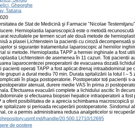
elici, Gheorghe
v, Tatiana
2020
rsitatea de Stat de Medicină şi Farmacie "Nicolae Testemiţanu
ducere. Hernioplastia laparoscopică este o metodă recunoscută p
rat rezultatele pe termen scurt ale două metode de hernioplast
isă a plasei Lichtenstein la pacienții cu ciroză decompensată și a
ajelor și siguranței tratamentului laparoscopic al herniilor inghin
ial si metode. Hernioplastia TAPP a herniei inghinale a fost utili
oplastia Lichtenstein de asemenea în 11 cazuri. Toți pacienții au
uarea laparocentezei preoperatorii de evacuarea dozată lichidului
ti pacienți operați TAPP a fost aplicat drenaj intraabdominal pe o
e grupuri a durat mediu 70 min. Durata spitalizării la lotul I – 5 zi
complicatii în plaga postoperatorie. Postoperator toți pacienții s-
 postoperator atenuat, durere medie VAS în prima zi postoperator
ala. Efectuarea evacuării complete a lichidului ascitic în decurs
abdominale și efectuarea biopsiei hepatice intraoperatorii a fost 
a oferit posibilitatea de a aprecia schimbarea macroscopică și m
de spitalizare și perioada recuperării postoperatorie. Sindomul a
al, ce a permis administrarea redusa analgeticelor si recuperări
://repository.usmf.md/handle/20.500.12710/12695
gere de postere