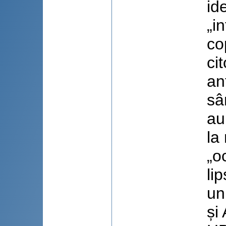
id
„i
co
ci
an
sâ
au
la
„o
li
un
și