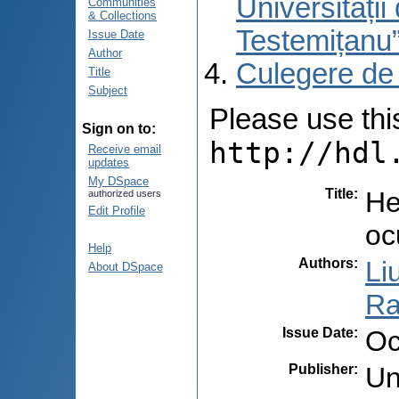
Universități
Communities
& Collections
Testemițanu
Issue Date
Author
Culegere de
Title
Subject
Please use this 
Sign on to:
http://hdl
Receive email
updates
My DSpace
Title
:
He
authorized users
Edit Profile
oc
Help
Authors
:
Li
About DSpace
Ra
Issue Date
:
Oc
Publisher
:
Un