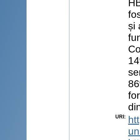
HB
fo
și
fu
Co
14
se
86
fo
di
URI
:
ht
uni