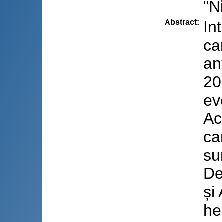
"N
Abstract
:
In
ca
an
20
ev
Ac
ca
su
De
și
he