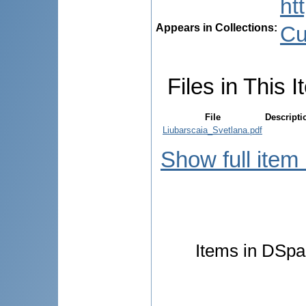
ht
Appears in Collections:
Cu
Files in This I
File
Descripti
Liubarscaia_Svetlana.pdf
Show full item
Items in DSpac