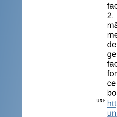
fa
2.
mă
me
de
ge
fa
fo
ce
bo
URI
:
ht
uni