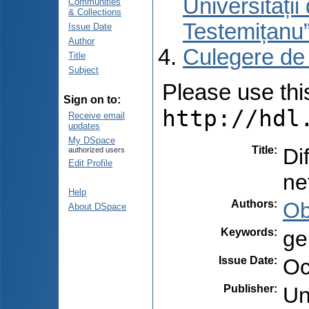
Universități
Communities
& Collections
Testemițanu
Issue Date
Author
Culegere de
Title
Subject
Please use this 
Sign on to:
http://hdl
Receive email
updates
My DSpace
Title
:
Di
authorized users
Edit Profile
ne
Help
Authors
:
Ob
About DSpace
Keywords
:
ge
Issue Date
:
Oc
Publisher
:
Un