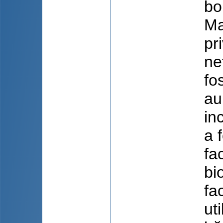
bo
Ma
pr
ne
fo
au
in
a 
fa
bi
fa
ut