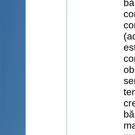
bă
co
co
(a
es
co
ob
se
te
cr
bă
ma