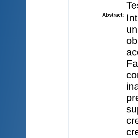
Te
Abstract
:
In
un
ob
ac
Fa
co
in
pr
su
cr
cr