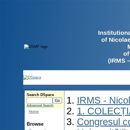
Institutio
of Nicola
of
(IRMS 
Search DSpace
IRMS - Nico
Advanced Search
1. COLECȚ
Home
Congresul co
Browse