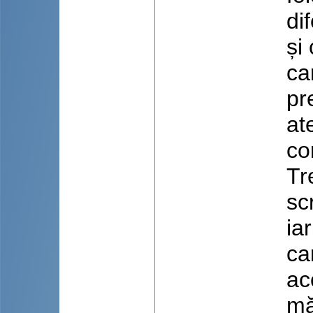
di
și
ca
pr
at
co
Tr
sc
ia
ca
ac
mă