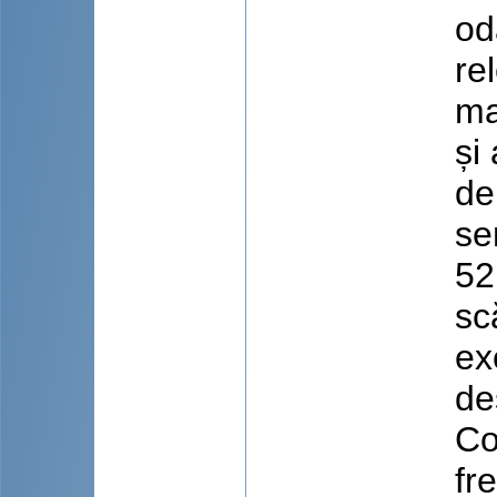
od
re
ma
și
de
se
52
sc
ex
de
Co
fr