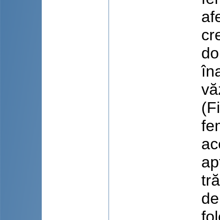
af
cr
do
în
vă
(F
fe
ac
ap
tr
de
fo