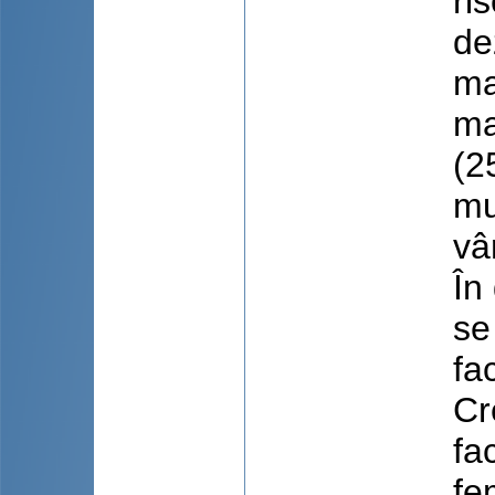
ri
de
ma
ma
(2
mu
vâ
În
se
fa
Cr
fa
fe