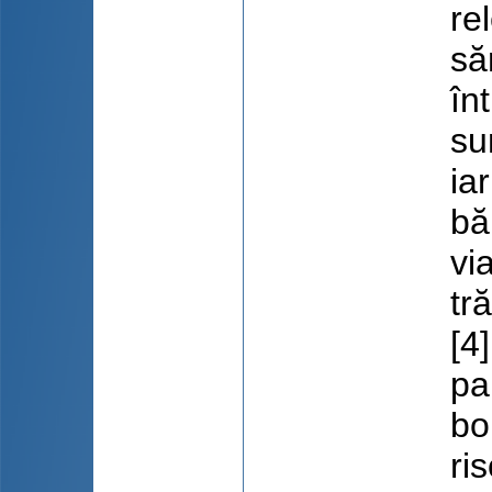
re
să
în
su
ia
bă
vi
tr
[4
pa
bo
ri