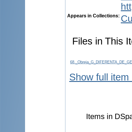
ht
Appears in Collections:
Cu
Files in This I
68._Obreja_G_DIFERENTA_DE_GEN
Show full item
Items in DSpac