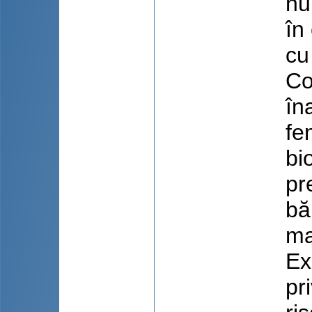
nu
în
cu 
Co
în
fe
bi
pr
bă
ma
Ex
pr