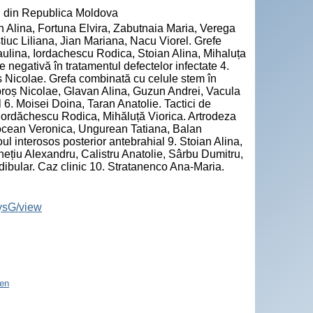
" din Republica Moldova
lina, Fortuna Elvira, Zabutnaia Maria, Verega
tiuc Liliana, Jian Mariana, Nacu Viorel. Grefe
Paulina, Iordachescu Rodica, Stoian Alina, Mihaluța
e negativă în tratamentul defectelor infectate 4.
oș Nicolae. Grefa combinată cu celule stem în
roș Nicolae, Glavan Alina, Guzun Andrei, Vacula
al 6. Moisei Doina, Taran Anatolie. Tactici de
 Iordăchescu Rodica, Mihăluță Viorica. Artrodeza
rocean Veronica, Ungurean Tatiana, Balan
 interosos posterior antebrahial 9. Stoian Alina,
hețiu Alexandru, Calistru Anatolie, Sârbu Dumitru,
dibular. Caz clinic 10. Stratanenco Ana-Maria.
ysG/view
en