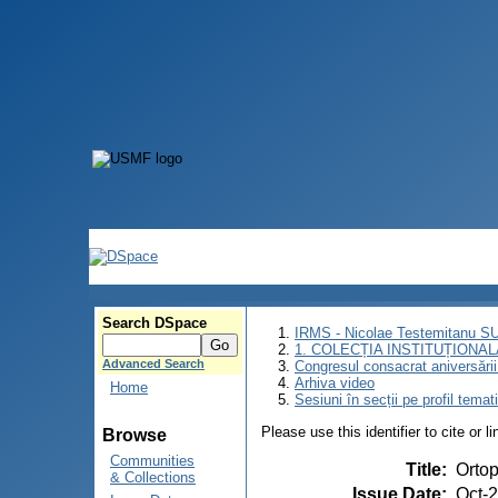
Search DSpace
IRMS - Nicolae Testemitanu 
1. COLECȚIA INSTITUȚIONAL
Advanced Search
Congresul consacrat aniversării
Arhiva video
Home
Sesiuni în secții pe profil temat
Please use this identifier to cite or l
Browse
Communities
Title
:
Ortop
& Collections
Issue Date
:
Oct-