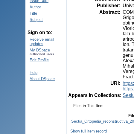
Issue Date
Publisher
:
Unive
Author
Abstract
:
COMU
Title
Grigo
Subject
obțin
Viori
Sign on to:
Iacub
artro
Receive email
updates
Ion. 
trata
My DSpace
authorized users
genun
Edit Profile
Alexa
Mihal
Vereg
Help
Fract
About DSpace
URI
:
https
http
Appears in Collections:
Sesiu
Files in This Item:
Fil
Sectia_Ortopedia_reconstructiva
Show full item record