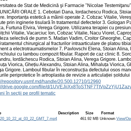
rsitatea de Stat de Medicină şi Farmacie "Nicolae Testemiţanu
NICĂRI ORALE 1. Cebotari Dana, Iordachescu Rodica, Stoian A
re. Importanța estetică a mâinii operate 2. Cobzac Vitalie, Vereș
ute prin inginerie tisulară în tratamentul defectelor 3. Gologan 
ca, Furtuna Elvira, Verega Grigore. Utilizarea terapiei cu presiun
ițchii Vitalie, Vacarciuc Ion, Cobzac Vitalie, Nacu Viorel, Capr
deza selectivă de pumn 5. Madan Vadim, Croitor Gheorghe, Cap
Tratamentul chirurgical al fracturilor intraarticulare de platou tibi
ment a electrotraumatismelor 7. Pavlovschi Elena, Stoian Alina,
chiului cu lambou compozit fibular. Raport de caz clinic 8. So
ndru, Iordăchescu Rodica, Stoian Alina, Verega Grigore. Lamboul
uța Viorica, Ghețiu Alexandru, Stoian Alina, Mihaluța Viorica, G
a Grigore. Lamboul fibular în reconstrucția defectului osos man
urile periprotetice în artroplastia de revizie a articulației șoldului
://repository.usmf.md/handle/20.500.12710/12960
s://drive.google.com/file/d/1UVEJiiXx8ToSTNF7TtVpZzYjU1Zaz
ni în secții pe profil tematic
e
Description
Size
Format
_2020_10_22_at_03_22_GMT_7.mp4
461.92 MB
Unknown
View/Op