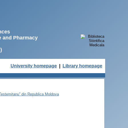
ences
ne and Pharmacy
)
University homepage
|
Library homepage
e Testemițanu” din Republica Moldova