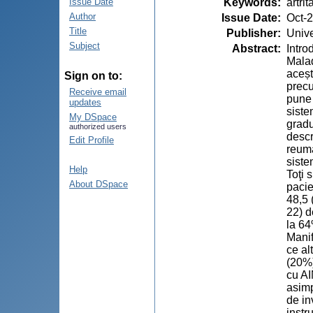
Keywords
:
artri
Issue Date
Author
Issue Date
:
Oct-
Title
Publisher
:
Unive
Subject
Abstract
:
Intro
Malad
aceșt
Sign on to:
precu
Receive email
pune 
updates
siste
My DSpace
gradu
authorized users
descr
Edit Profile
reuma
siste
Help
Toţi 
About DSpace
pacie
48,5 
22) d
la 64
Manif
ce al
(20%)
cu AI
asimp
de in
instr