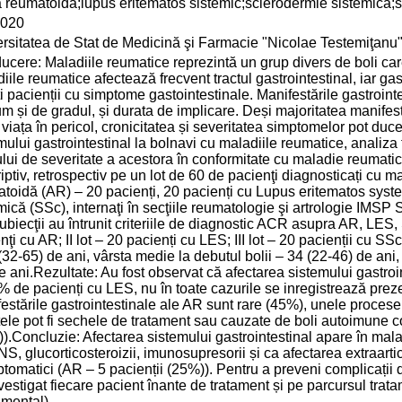
tă reumatoidă;lupus eritematos sistemic;sclerodermie sistemică;s
2020
rsitatea de Stat de Medicină şi Farmacie "Nicolae Testemiţanu
ducere: Maladiile reumatice reprezintă un grup divers de boli ca
iile reumatice afectează frecvent tractul gastrointestinal, iar g
i pacienții cu simptome gastointestinale. Manifestările gastrointe
m și de gradul, și durata de implicare. Deși majoritatea manifest
viața în pericol, cronicitatea și severitatea simptomelor pot duc
mului gastrointestinal la bolnavi cu maladiile reumatice, analiz
lui de severitate a acestora în conformitate cu maladie reumatică
iptiv, retrospectiv pe un lot de 60 de pacienţi diagnosticați cu ma
toidă (AR) – 20 pacienți, 20 pacienți cu Lupus eritematos syst
mică (SSc), internaţi în secţiile reumatologie şi artrologie IM
subiecţii au întrunit criteriile de diagnostic ACR asupra AR, LES, SSc
nţi cu AR; II lot – 20 pacienți cu LES; III lot – 20 pacienții cu S
(32-65) de ani, vârsta medie la debutul bolii – 34 (22-46) de ani, 
e ani.Rezultate: Au fost observat că afectarea sistemului gastro
% de pacienți cu LES, nu în toate cazurile se inregistrează prez
estările gastrointestinale ale AR sunt rare (45%), unele procese 
tele pot fi sechele de tratament sau cauzate de boli autoimune 
).Concluzie: Afectarea sistemului gastrointestinal apare în malad
NS, glucorticosteroizii, imunosupresorii și ca afectarea extraart
tomatici (AR – 5 pacienții (25%)). Pentru a preveni complicații 
vestigat fiecare pacient înante de tratament și pe parcursul trata
umental).