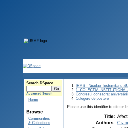
Search DSpace
IRMS - Nicolae Testemitanu 
1. COLECȚIA INSTITUȚIONAL
Advanced Search
Congresul consacrat aniversării
Culegere de postere
Home
Please use this identifier to cite or l
Browse
Title
:
Afect
Communities
Authors
:
Crang
& Collections