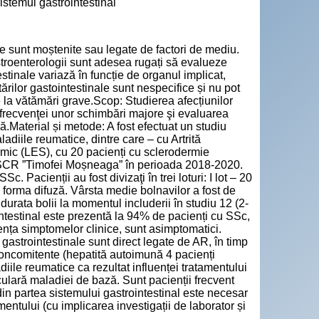
istemul gastrointestinal
"
re sunt moștenite sau legate de factori de mediu.
astroenterologii sunt adesea rugați să evalueze
stinale variază în funcție de organul implicat,
ărilor gastointestinale sunt nespecifice și nu pot
e la vătămări grave.Scop: Studierea afecțiunilor
a frecvenţei unor schimbări majore şi evaluarea
.Material și metode: A fost efectuat un studiu
ladiile reumatice, dintre care – cu Artrită
emic (LES), cu 20 pacienți cu sclerodermie
SP SCR ”Timofei Moșneaga” în perioada 2018-2020.
. Pacienții au fost divizaţi în trei loturi: I lot – 20
Sc forma difuză. Vârsta medie bolnavilor a fost de
durata bolii la momentul includerii în studiu 12 (2-
intestinal este prezentă la 94% de pacienți cu SSc,
ența simptomelor clinice, sunt asimptomatici.
gastrointestinale sunt direct legate de AR, în timp
concomitente (hepatită autoimună 4 pacienți
iile reumatice ca rezultat influenței tratamentului
iculară maladiei de bază. Sunt pacienții frecvent
din partea sistemului gastrointestinal este necesar
mentului (cu implicarea investigații de laborator și