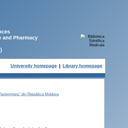
ences
ne and Pharmacy
)
University homepage
|
Library homepage
e Testemițanu” din Republica Moldova