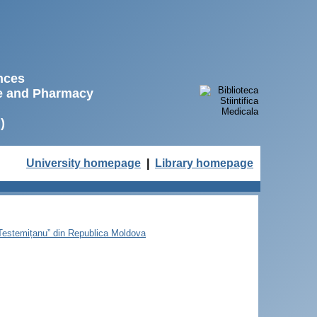
ences
ne and Pharmacy
)
University homepage
|
Library homepage
e Testemițanu” din Republica Moldova