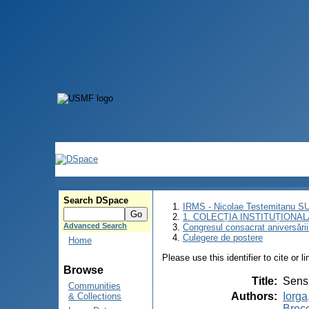
Search DSpace
IRMS - Nicolae Testemitanu 
1. COLECȚIA INSTITUȚIONAL
Advanced Search
Congresul consacrat aniversării
Culegere de postere
Home
Please use this identifier to cite or l
Browse
Title
:
Sensi
Communities
Authors
:
Iorga
& Collections
Broco