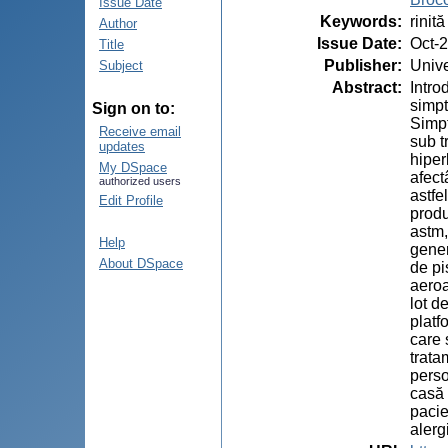
Issue Date
Keywords
:
rinit
Author
Issue Date
:
Oct-
Title
Publisher
:
Unive
Subject
Abstract
:
Intro
simpt
Sign on to:
Simpt
Receive email
sub t
updates
hiper
My DSpace
afect
authorized users
astfe
Edit Profile
produ
astm,
Help
gener
About DSpace
de pi
aeroa
lot d
platf
care 
trata
perso
casă 
pacie
alerg