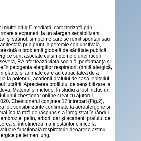
"
i multe ori IgE mediată, caracterizată prin
rmare a expunerii la un alergen sensibilizant.
azal şi strănut, simptome care se remit spontan sau
nifestată prin prurit, hiperemie conjunctivală,
prezintă o problemă globală de sănătate publică,
ergice sunt asociate cu simptomele unei răceli
 severă, RA afectează viaţa socială, performanţa şi
în patogenia alergiilor respiratorii (rinită alergică,
din plante și animale care au capacitatea de a
 la polenuri, acarienii prafului de casă, epiteliul
l lucrării. Aprecierea profilului de sensibilizare la
ova. Material și metode. În studiu a fost inclus un
iul unui chestionar online creat cu ajutorul
2020. Chestionarul conținea 17 întrebari (Fig.2),
a lor, sensibilizările confirmate la aeroalergene și
ai înaltă rată de răspuns s-a înregistrat în rândul
mbrozie, pelin, arbori, dar și acarienii prafului de
rea și întreținerea manifestărilor clinice la
valuare funcțională respiratorie deoarece astmul
alergice pe termen lung.