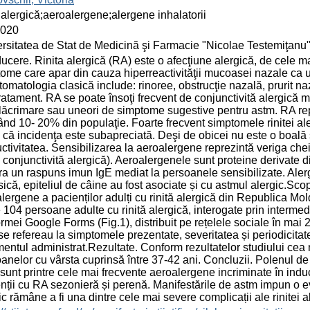
ă alergică;aeroalergene;alergene inhalatorii
2020
rsitatea de Stat de Medicină şi Farmacie "Nicolae Testemiţanu
ducere. Rinita alergică (RA) este o afecţiune alergică, de cele ma
ome care apar din cauza hiperreactivităţii mucoasei nazale ca u
omatologia clasică include: rinoree, obstrucţie nazală, prurit n
ratament. RA se poate însoţi frecvent de conjunctivită alergică ma
lăcrimare sau uneori de simptome sugestive pentru astm. RA re
ând 10- 20% din populaţie. Foarte frecvent simptomele rinitei al
l că incidenţa este subapreciată. Deşi de obicei nu este o boală
ctivitatea. Sensibilizarea la aeroalergene reprezintă veriga cheie 
 conjunctivită alergică). Aeroalergenele sunt proteine derivate 
a un raspuns imun IgE mediat la persoanele sensibilizate. Alergia
sică, epiteliul de câine au fost asociate și cu astmul alergic.Scopu
lergene a pacienților adulți cu rinită alergică din Republica Mold
e 104 persoane adulte cu rinită alergică, interogate prin intermed
ormei Google Forms (Fig.1), distribuit pe rețelele sociale în mai 
se refereau la simptomele prezentate, severitatea și periodicitate
mentul administrat.Rezultate. Conform rezultatelor studiului cea m
anelor cu vârsta cuprinsă între 37-42 ani. Concluzii. Polenul de a
sunt printre cele mai frecvente aeroalergene incriminate în induce
nții cu RA sezonieră și perenă. Manifestările de astm impun o e
ic rămâne a fi una dintre cele mai severe complicații ale rinitei 