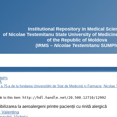
Institutional Repository in Medical Sci
of Nicolae Testemitanu State University of Medici
of the Republic of Moldova
(IRMS –
Nicolae Testemitanu
SUMPh
SUMPh
Ă
 a 75-a de la fondarea Universității de Stat de Medicină și Farmacie „Nicola
ink to this item:
http://hdl.handle.net/20.500.12710/12992
bilizarea la aeroalergeni printre pacienții cu rinită alergică
, Valentina
vschii, Victoria