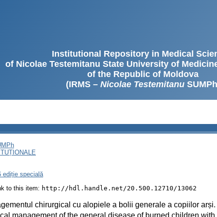
Institutional Repository in Medical Sci
of Nicolae Testemitanu State University of Medici
of the Republic of Moldova
(IRMS –
Nicolae Testemitanu
SUMPh
SUMPh
ITUȚIONALE
 ediție specială
ink to this item:
http://hdl.handle.net/20.500.12710/13062
ementul chirurgical cu alopiele a bolii generale a copiilor arși.
cal management of the general disease of burned children with s