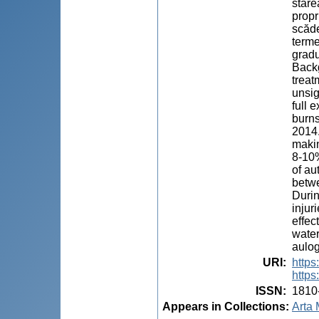
stare
propr
scăde
terme
gradul
Backg
treat
unsig
full 
burns
2014.
makin
8-10%
of au
betwe
Durin
injur
effec
water
aulog
URI
:
https
https
ISSN
:
1810
Appears in Collections:
Arta 