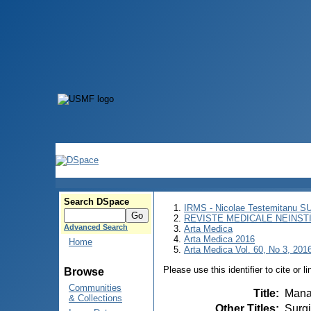
Search DSpace
IRMS - Nicolae Testemitanu 
REVISTE MEDICALE NEINST
Advanced Search
Arta Medica
Arta Medica 2016
Home
Arta Medica Vol. 60, No 3, 2016
Please use this identifier to cite or l
Browse
Communities
Title
:
Manag
& Collections
Other Titles
:
Surgi