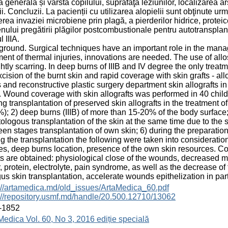
a generală și vârsta copilului, suprafaţa leziunilor, localizarea a
ii. Concluzii. La pacienții cu utilizarea alopielii sunt obţinute ur
rea invaziei microbiene prin plagă, a pierderilor hidrice, proteice,
nului pregătirii plăgilor postcombustionale pentru autotransplanta
 IIIA.
round. Surgical techniques have an important role in the manag
ment of thermal injuries, innovations are needed. The use of al
htly scarring. In deep burns of IIIB and IV degree the only treatm
excision of the burnt skin and rapid coverage with skin grafts - a
 and reconstructive plastic surgery department skin allografts in 
 Wound coverage with skin allografts was performed in 40 child
g transplantation of preserved skin allografts in the treatment of
); 2) deep burns (IIIB) of more than 15-20% of the body surface; 
tologous transplantation of the skin at the same time due to the 
en stages transplantation of own skin; 6) during the preparatio
g the transplantation the following were taken into consideration
ies, deep burns location, presence of the own skin resources. Co
ts are obtained: physiological close of the wounds, decreased mi
, protein, electrolyte, pain syndrome, as well as the decrease o
us skin transplantation, accelerate wounds epithelization in part
://artamedica.md/old_issues/ArtaMedica_60.pdf
://repository.usmf.md/handle/20.500.12710/13062
-1852
Medica Vol. 60, No 3, 2016 ediție specială