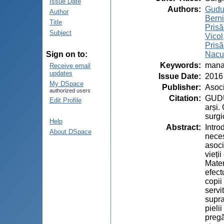
Issue Date
Authors
:
Gudu
Author
Berni
Title
Prisă
Subject
Vicol
Prisă
Nacu,
Sign on to:
Keywords
:
manag
Receive email
updates
Issue Date
:
2016
My DSpace
Publisher
:
Asoci
authorized users
Citation
:
GUDUM
Edit Profile
arși.
surgi
Help
Abstract
:
Intro
About DSpace
neces
asoci
vieți
Mater
efect
copii
servi
supra
pieli
pregă