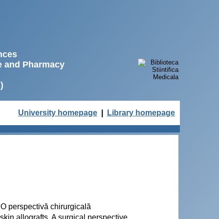
ences
ne and Pharmacy
)
University homepage
|
Library homepage
 O perspectivă chirurgicală
kin allografts. A surgical perspective