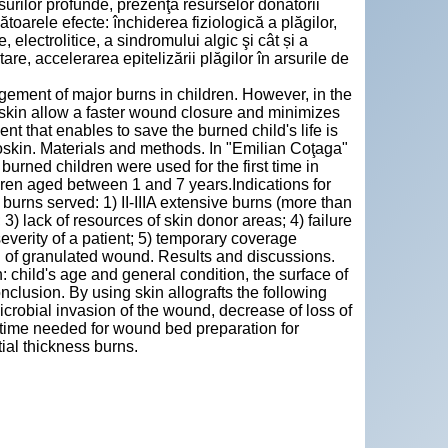
rsurilor profunde, prezenţa resurselor donatorii
mătoarele efecte: închiderea fiziologică a plăgilor,
 electrolitice, a sindromului algic şi cât și a
re, accelerarea epitelizării plăgilor în arsurile de
ement of major burns in children. However, in the
loskin allow a faster wound closure and minimizes
ent that enables to save the burned child's life is
lloskin. Materials and methods. In "Emilian Cоţaga"
burned children were used for the first time in
ren aged between 1 and 7 years.Indications for
 burns served: 1) II-IIIA extensive burns (more than
3) lack of resources of skin donor areas; 4) failure
severity of a patient; 5) temporary coverage
n of granulated wound. Results and discussions.
: child's age and general condition, the surface of
nclusion. By using skin allografts the following
crobial invasion of the wound, decrease of loss of
f time needed for wound bed preparation for
ial thickness burns.