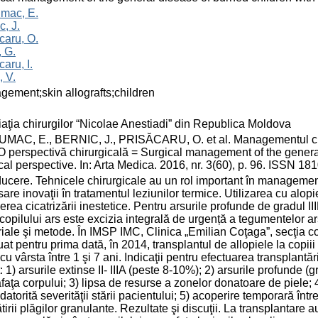
mac, E.
c, J.
caru, O.
, G.
caru, I.
 V.
ement;skin allografts;children
aţia chirurgilor “Nicolae Anestiadi” din Republica Moldova
AC, E., BERNIC, J., PRISĂCARU, O. et al. Managementul chirur
 O perspectivă chirurgicală = Surgical management of the general
cal perspective. In: Arta Medica. 2016, nr. 3(60), p. 96. ISSN 18
ducere. Tehnicele chirurgicale au un rol important în management
are inovaţii în tratamentul leziunilor termice. Utilizarea cu alop
erea cicatrizării inestetice. Pentru arsurile profunde de gradul I
i copilului ars este excizia integrală de urgență a tegumentelor a
iale şi metode. În IMSP IMC, Clinica „Emilian Cоţaga”, secţia com
uat pentru prima dată, în 2014, transplantul de allopiele la copiii
 cu vârsta între 1 şi 7 ani. Indicaţii pentru efectuarea transplantă
t: 1) arsurile extinse II- IIIA (peste 8-10%); 2) arsurile profunde 
faţa corpului; 3) lipsa de resurse a zonelor donatoare de piele; 
i datorită severităţii stării pacientului; 5) acoperire temporară înt
tirii plăgilor granulante. Rezultate şi discuţii. La transplantare a