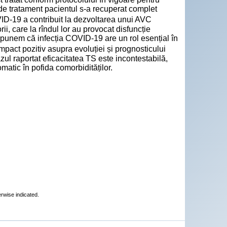
 de tratament pacientul s-a recuperat complet
ID-19 a contribuit la dezvoltarea unui AVC
i, care la rîndul lor au provocat disfuncție
upunem că infecția COVID-19 are un rol esențial în
mpact pozitiv asupra evoluției și prognosticului
zul raportat eficacitatea TS este incontestabilă,
atic în pofida comorbidităților.
erwise indicated.