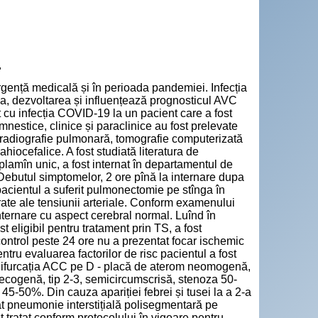
"
gență medicală și în perioada pandemiei. Infecția
a, dezvoltarea și influențează prognosticul AVC
cu infecția COVID-19 la un pacient care a fost
mnestice, clinice și paraclinice au fost prelevate
e, radiografie pulmonară, tomografie computerizată
ocefalice. A fost studiată literatura de
 plamîn unic, a fost internat în departamentul de
 Debutul simptomelor, 2 ore pînă la internare dupa
acientul a suferit pulmonectomie pe stînga în
orate ale tensiunii arteriale. Conform examenului
nternare cu aspect cerebral normal. Luînd în
t eligibil pentru tratament prin TS, a fost
control peste 24 ore nu a prezentat focar ischemic
ru evaluarea factorilor de risc pacientul a fost
 Bifurcația ACC pe D - placă de aterom neomogenă,
ecogenă, tip 2-3, semicircumscrisă, stenoza 50-
5-50%. Din cauza apariției febrei și tusei la a 2-a
tat pneumonie interstițială polisegmentară pe
 tratat conform protocolului în vigoare pentru