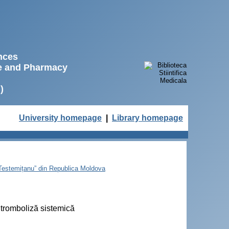
ences
ne and Pharmacy
)
University homepage
|
Library homepage
e Testemițanu” din Republica Moldova
 tromboliză sistemică