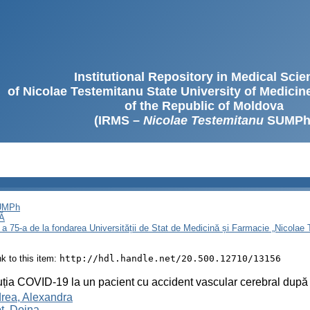
Institutional Repository in Medical Sci
of Nicolae Testemitanu State University of Medici
of the Republic of Moldova
(IRMS –
Nicolae Testemitanu
SUMPh
SUMPh
Ă
 a 75-a de la fondarea Universității de Stat de Medicină și Farmacie „Nicola
ink to this item:
http://hdl.handle.net/20.500.12710/13156
ția COVID-19 la un pacient cu accident vascular cerebral după
rea, Alexandra
t, Doina