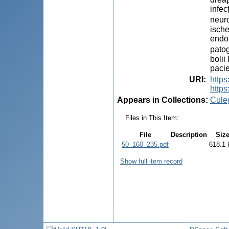
infec
neuro
ische
endot
patog
bolii
pacie
URI
:
https
https
Appears in Collections:
Cule
Files in This Item:
File
Description
Siz
50_160_235.pdf
618.1 
Show full item record