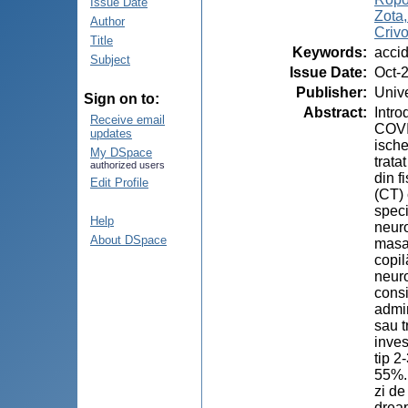
Issue Date
Zota
Author
Crivo
Title
Keywords
:
accid
Subject
Issue Date
:
Oct-
Publisher
:
Unive
Sign on to:
Abstract
:
Intro
Receive email
COVID
updates
ische
My DSpace
trata
authorized users
din f
Edit Profile
(CT) 
speci
Help
neuro
About DSpace
masaj
copil
neuro
consi
admin
sau t
inves
tip 2
55%. 
zi de
dreap