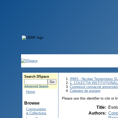
Search DSpace
IRMS - Nicolae Testemitanu 
1. COLECȚIA INSTITUȚIONAL
Advanced Search
Congresul consacrat aniversării
Culegere de postere
Home
Please use this identifier to cite or l
Browse
Title
:
Evolu
Communities
Authors
:
Cond
& Collections
Ropo