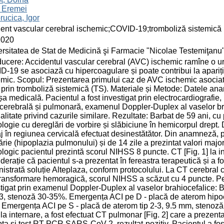
, Eremei
rucica, Igor
ent vascular cerebral ischemic;COVID-19;tromboliză sistemică
2020
rsitatea de Stat de Medicină şi Farmacie "Nicolae Testemiţanu
ducere: Accidentul vascular cerebral (AVC) ischemic ramîne o ur
-19 se asociază cu hipercoagulare și poate contribui la apariți
mic. Scopul: Prezentarea primului caz de AVC ischemic asociat 
t prin tromboliză sistemică (TS). Materiale și Metode: Datele ana
ișa medicală. Pacientul a fost investigat prin electrocardiografi
cerebrală și pulmonară, examenul Doppler-Duplex al vaselor brahi
alitate privind cazurile similare. Rezultate: Barbat de 59 ani, cu
logie cu dereglări de vorbire și slăbiciune în hemicorpul drept.
 în regiunea cervicală efectuat desinestătător. Din anamneză, p
ărie (hipoplazia pulmonului) și de 14 zile a prezintat valori maj
logic pacientul prezintă scorul NIHSS 8 puncte. CT [Fig. 1] la i
derație că pacientul s-a prezentat în fereastra terapeutică și a fos
istrată soluție Alteplaza, conform protocolului. La СT cerebral 
ransformare hemoragică, scorul NIHSS a scăzut cu 4 puncte. Pent
tigat prin examenul Doppler-Duplex al vaselor brahiocefalice:
-3, stenoză 30-35%. Emergența ACI pe D - placă de aterom hipo
Emergența ACI pe S - placă de aterom tip 2-3, 9.5 mm, stenoză 4
 la internare, a fost efectuat CT pulmonar [Fig. 2] care a prezen
ta și test RT-PCR SARS-CoV-2, rezultat-pozitiv. Pacientul a fost