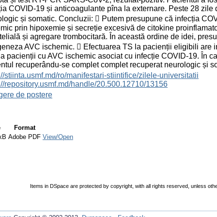
ția COVID-19 și anticoagulante pîna la externare. Peste 28 zile
logic și somatic. Concluzii:  Putem presupune că infecția COV
mic prin hipoxemie și secreție excesivă de citokine proinflamatori
elială și agregare trombocitară. În această ordine de idei, pres
eneza AVC ischemic.  Efectuarea TS la pacienții eligibili are i
 la pacienții cu AVC ischemic asociat cu infecție COVID-19. În ca
ntul recuperându-se complet complet recuperat neurologic și som
://stiinta.usmf.md/ro/manifestari-stiintifice/zilele-universitatii
://repository.usmf.md/handle/20.500.12710/13156
gere de postere
e
Format
kB
Adobe PDF
View/Open
Items in DSpace are protected by copyright, with all rights reserved, unless oth