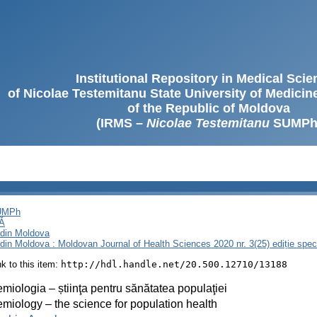
Institutional Repository in Medical Sci
of Nicolae Testemitanu State University of Medici
of the Republic of Moldova
(IRMS –
Nicolae Testemitanu
SUMPh
SUMPh
Ă
i din Moldova
i din Moldova : Moldovan Journal of Health Sciences 2020 nr. 3(25) ediție spec
ink to this item:
http://hdl.handle.net/20.500.12710/13188
miologia – știinţa pentru sănătatea populaţiei
miology – the science for population health