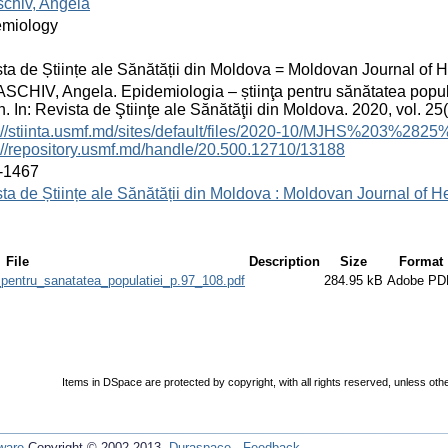
chiv, Angela
emiology
ta de Științe ale Sănătății din Moldova = Moldovan Journal of 
CHIV, Angela. Epidemiologia – știinţa pentru sănătatea popula
h. In: Revista de Ştiinţe ale Sănătăţii din Moldova. 2020, vol. 2
://stiinta.usmf.md/sites/default/files/2020-10/MJHS%203%2825
://repository.usmf.md/handle/20.500.12710/13188
-1467
ta de Științe ale Sănătății din Moldova : Moldovan Journal of He
File
Description
Size
Format
pentru_sanatatea_populatiei_p.97_108.pdf
284.95 kB
Adobe PD
Items in DSpace are protected by copyright, with all rights reserved, unless oth
ware
Copyright © 2002-2013
Duraspace
-
Feedback