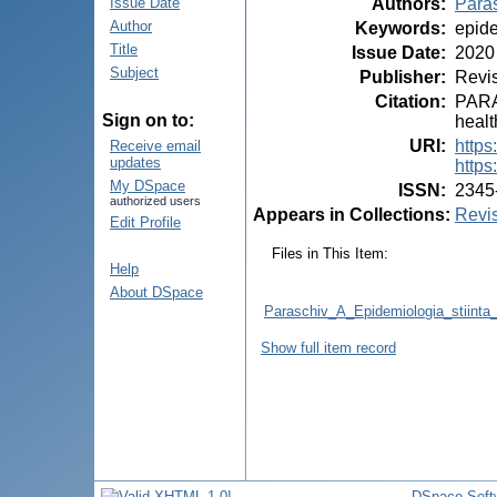
Authors
:
Paras
Issue Date
Author
Keywords
:
epid
Title
Issue Date
:
2020
Subject
Publisher
:
Revis
Citation
:
PARAS
Sign on to:
healt
URI
:
https
Receive email
updates
https
My DSpace
ISSN
:
2345
authorized users
Appears in Collections:
Revis
Edit Profile
Files in This Item:
Help
About DSpace
Paraschiv_A_Epidemiologia_stiinta_
Show full item record
DSpace Soft