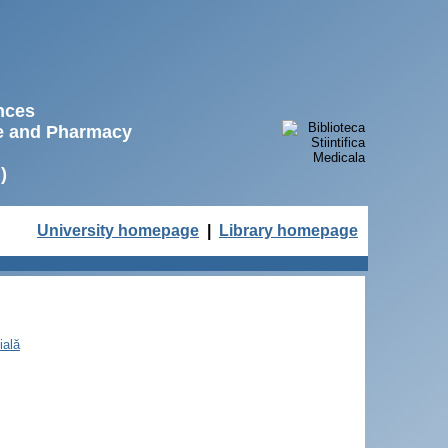
ences
ne and Pharmacy
)
University homepage
|
Library homepage
ială