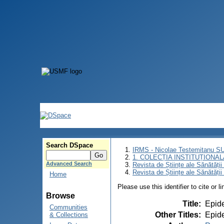
Search DSpace
IRMS - Nicolae Testemitanu 
1. COLECȚIA INSTITUȚIONAL
Advanced Search
Revista de Științe ale Sănătăți
Revista de Științe ale Sănătăți
Home
Please use this identifier to cite or l
Browse
Title
:
Epide
Communities
Other Titles
:
Epide
& Collections