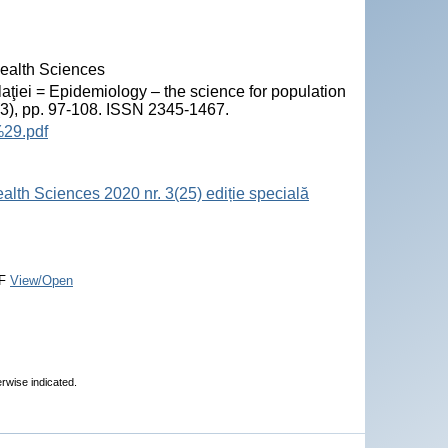
Health Sciences
ţiei = Epidemiology – the science for population
5(3), pp. 97-108. ISSN 2345-1467.
%29.pdf
alth Sciences 2020 nr. 3(25) ediție specială
F
View/Open
erwise indicated.