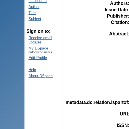
Issue Date
Authors
Author
Issue Date
Title
Publisher
Subject
Citation
Sign on to:
Abstract
Receive email
updates
My DSpace
authorized users
Edit Profile
Help
About DSpace
metadata.dc.relation.ispartof
URI
ISSN