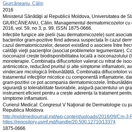
:
Giurcăneanu, Călin
:
2016
:
Ministerul Sănătăţii al Republicii Moldova, Universitatea de 
:
GIURCĂNEANU, Călin. Managementul dermatomicozelor cu comp
2016, vol. 59, no 3, p. 99. ISSN 1875-0666.
:
Infecțiile fungice ale pielii (sau dermatomicozele) sunt asocia
bacteriilor gram-pozitive fiind adesea suspectata în cazul derm
cazul dermatomicozelor, deseori existând o asociere între frecv
calităţii vieţii pacienţilor (asociat problemelor tegumentare). C
isoconazol crește biodisponibilitatea locală a isoconazolului 
monoterapie. Combinația diflucortolon valerat cu nitrat de isoc
antimicotice, reducând pruritul și alte simptome inflamatorii, a
vindecare micologică îmbunătățită. Combinația diflucortolon vale
tratamentul infecţiilor micotice cu componentă inflamatorie, dar
gram-pozitivi ce pot acompania dermatomicozele. Îmbunătățirea
siguranță și tolerabilitate favorabile, asigură pacientului un gra
instrument eficient pentru a crește aderența la tratament pent
simptome inflamatorii.
:
Curierul Medical: Congresul V Naţional de Dermatologie cu par
Republica Moldova
:
http://moldmedjournal.md/wp-content/uploads/2016/09/Cm-3-
https://repository.usmf.md/handle/20.500.12710/13374
:
1875-0666