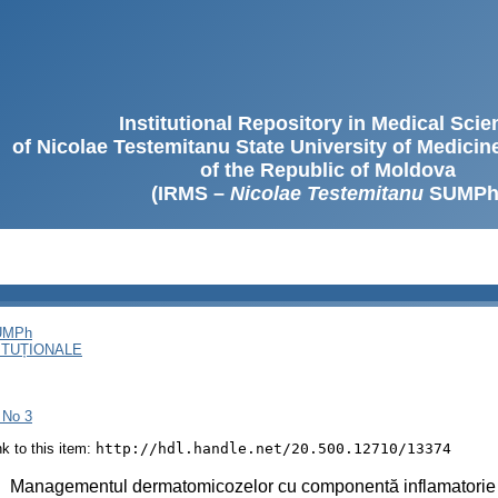
Institutional Repository in Medical Sci
of Nicolae Testemitanu State University of Medici
of the Republic of Moldova
(IRMS –
Nicolae Testemitanu
SUMPh
SUMPh
ITUȚIONALE
, No 3
ink to this item:
http://hdl.handle.net/20.500.12710/13374
:
Managementul dermatomicozelor cu componentă inflamatorie