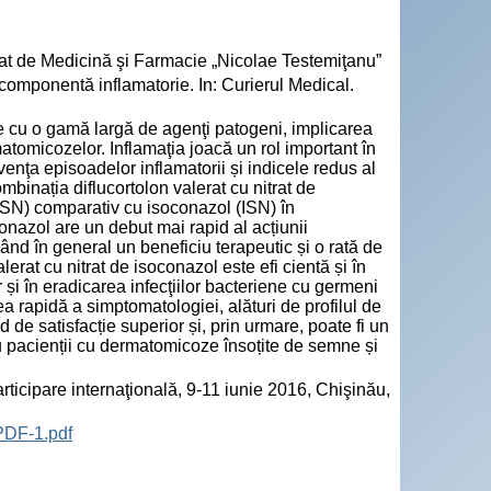
Stat de Medicină şi Farmacie „Nicolae Testemiţanu”
onentă inflamatorie. In: Curierul Medical.
te cu o gamă largă de agenţi patogeni, implicarea
atomicozelor. Inflamaţia joacă un rol important în
enţa episoadelor inflamatorii și indicele redus al
ombinația diflucortolon valerat cu nitrat de
(ISN) comparativ cu isoconazol (ISN) în
onazol are un debut mai rapid al acțiunii
vând în general un beneficiu terapeutic și o rată de
rat cu nitrat de isoconazol este efi cientă și în
 și în eradicarea infecţiilor bacteriene cu germeni
 rapidă a simptomatologiei, alături de profilul de
d de satisfacție superior și, prin urmare, poate fi un
ru pacienții cu dermatomicoze însoțite de semne și
ticipare internaţională, 9-11 iunie 2016, Chişinău,
PDF-1.pdf