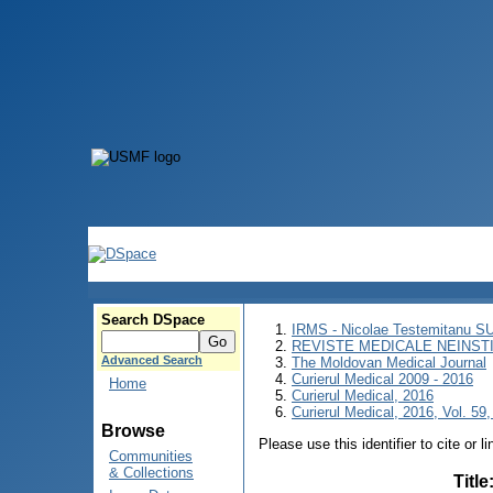
Search DSpace
IRMS - Nicolae Testemitanu 
REVISTE MEDICALE NEINST
Advanced Search
The Moldovan Medical Journal
Curierul Medical 2009 - 2016
Home
Curierul Medical, 2016
Curierul Medical, 2016, Vol. 59
Browse
Please use this identifier to cite or l
Communities
& Collections
Title