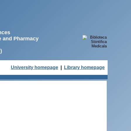
ences
ne and Pharmacy
)
University homepage
|
Library homepage