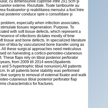
 tisular, cu dimensiunile cuprinse între 2x1.5cm şi
atoarelor externe. Rezultate. Toate lambourile au
ea fixatoarelor şi reabilitarea mersului a fost între
bial posterior conduce spre o consolidare şi
l problem, especially when infection associates.
 stimulate tissues regeneration. Purpose. To
ated with soft tissue defects, which represent a
Presence of infections dictates mostly of time
 tissue and bone defects. In specialized literature
nion of tibia by vascularized bone transfer using as
e. All these surgical approaches need meticulous
sed on harvesting a cortico-periosteo-cutaneous
t. These flaps rely on tibial posterior perforator
years, from 2009 till 2014 were16patients
n and 5-hypertrophic tibial nonunion).All patients
cm. In all patients bone stability was performed
uctive surgery to removal of external fixator and walk
teo-cutaneous tibial posterior perforator flap
rms characteristics for fractures.