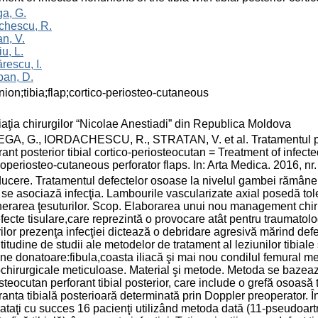
a, G.
chescu, R.
an, V.
u, L.
rescu, I.
ban, D.
ion;tibia;flap;cortico-periosteo-cutaneous
aţia chirurgilor “Nicolae Anestiadi” din Republica Moldova
A, G., IORDACHESCU, R., STRATAN, V. et al. Tratamentul pseud
rant posterior tibial cortico-periosteocutan = Treatment of infecte
coperiosteo-cutaneous perforator flaps. In: Arta Medica. 2016, nr
ducere. Tratamentul defectelor osoase la nivelul gambei rămâne a
se asociază infecţia. Lambourile vascularizate axial posedă tole
erarea ţesuturilor. Scop. Elaborarea unui nou management chirur
fecte tisulare,care reprezintă o provocare atât pentru traumatolog,
ilor prezenţa infecţiei dictează o debridare agresivă mărind defect
titudine de studii ale metodelor de tratament al leziunilor tibiale
ne donatoare:fibula,coasta iliacă şi mai nou condilul femural m
chirurgicale meticuloase. Material şi metode. Metoda se bazeaz
steocutan perforant tibial posterior, care include o grefă osoasă 
ranta tibială posterioară determinată prin Doppler preoperator. 
trataţi cu succes 16 pacienţi utilizând metoda dată (11-pseudoart