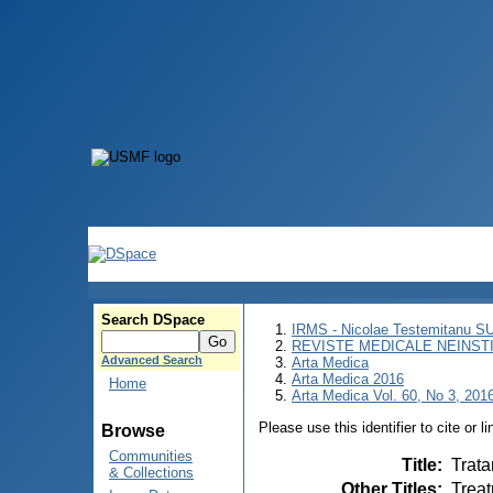
Search DSpace
IRMS - Nicolae Testemitanu 
REVISTE MEDICALE NEINST
Advanced Search
Arta Medica
Arta Medica 2016
Home
Arta Medica Vol. 60, No 3, 2016
Please use this identifier to cite or l
Browse
Communities
Title
:
Trata
& Collections
Other Titles
:
Treat