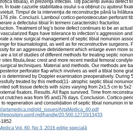
trofică tibială), în prezenţa infecției. Toţi pacienții aveau defect
. În toate cazurile stabilitatea osului s-a obținut cu ajutorul fix
viețuit. Timpul de la intervenţia de reconstrucţie până la înlăturar
 176 zile. Concluzii. Lamboul cortico-periosteocutan perforant ti
erare a defectului tibial în termeni caracteristici fracturilor.
duction. Treatment of leg’s bone defect continues to be an actua
 vascularized flaps have tolerance to infection’s aggression and
rate a new surgical management of septic tibial nonunion associ
enge for traumatologist, as well as for reconstructive surgeons. 
sity for an aggressive debridement which enlarge even more soft
 are a lot of studies of different methods for treating septic nonu
 sites fibula,ileac crest and more recent medial femoral condyl
surgical techniques. Material and methods. Our methods are ba
l posterior perforator flap which involves as well a tibial bone graf
 is determined by Doppler examination preoperatively. During 5
ssfully treated by this method(11- atrophic septic tibial nonunio
nted soft tissue defects with sizes varying from 2x1,5 cm to 5x2 
external fixators. Results. All flaps survived. Time from reconstr
ut crutches was from 95 and176 days. Conclusion. Cortico-perios
 to regeneration and consolidation of septic tibial nonunion in te
://artamedica.md/old_issues/ArtaMedica_60.pdf
://repository.usmf.md/handle/20.500.12710/13433
-1852
Medica Vol. 60, No 3, 2016 ediție specială