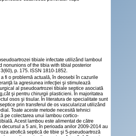
oartrozei tibiale infectate utilizând lamboul
d nonunions of the tibia with tibial posterior
. 3(60), p. 175. ISSN 1810-1852.
 fi o problemă actuală, în deosebi în cazurile
ranţă la agresiunea infecţiei şi stimulează
gical al pseudoartrozei tibiale septice asociată
cât şi pentru chirurgii plasticieni. În majoritatea
ul osos şi tisular. În literatura de specialitate sunt
 septice prin transferul de os vascularizat utilizând
edial. Toate aceste metode necesită tehnici
ă pe colectarea unui lambou cortico-
tibială. Acest lambou este alimentat de către
În decursul a 5 ani, în perioada anilor 2009-2014 au
roza atrofică septică de tibie şi 5-pseudoartroză