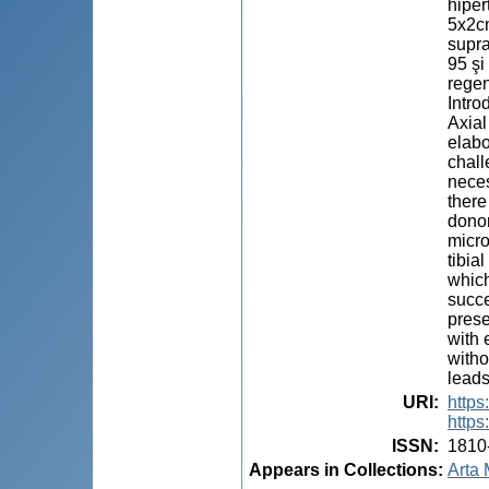
hiper
5x2cm
supra
95 şi
regen
Intro
Axial
elabo
chall
neces
there
donor
micro
tibia
which
succe
prese
with 
witho
leads
URI
:
https
https
ISSN
:
1810
Appears in Collections:
Arta 