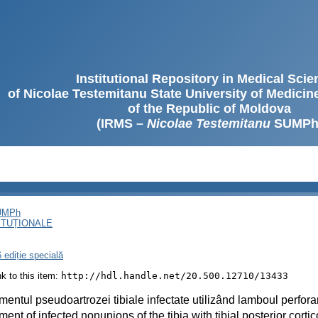
Institutional Repository in Medical Sci
of Nicolae Testemitanu State University of Medici
of the Republic of Moldova
(IRMS –
Nicolae Testemitanu
SUMPh
SUMPh
ITUȚIONALE
 ediție specială
ink to this item:
http://hdl.handle.net/20.500.12710/13433
mentul pseudoartrozei tibiale infectate utilizând lamboul perforan
ment of infected nonunions of the tibia with tibial posterior cort