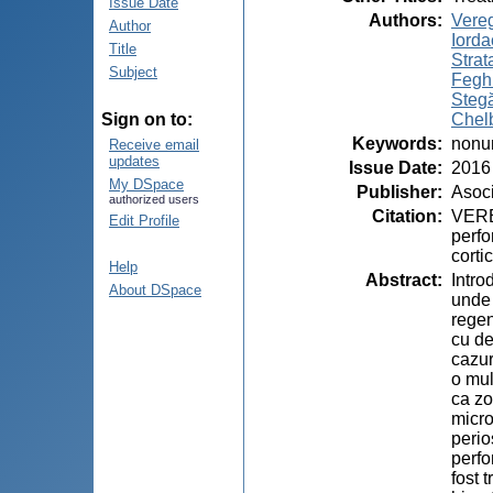
Issue Date
Authors
:
Vereg
Author
Iorda
Title
Strat
Subject
Feghi
Stegă
Chel
Sign on to:
Keywords
:
nonun
Receive email
updates
Issue Date
:
2016
My DSpace
Publisher
:
Asoci
authorized users
Citation
:
VEREG
Edit Profile
perfo
corti
Help
Abstract
:
Intro
About DSpace
unde 
regen
cu de
cazur
o mul
ca zo
micro
perio
perfo
fost 