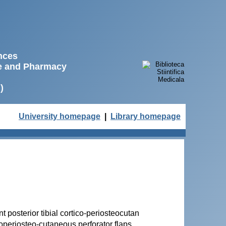
ences
ne and Pharmacy
)
University homepage
|
Library homepage
t posterior tibial cortico-periosteocutan
icoperiosteo-cutaneous perforator flaps