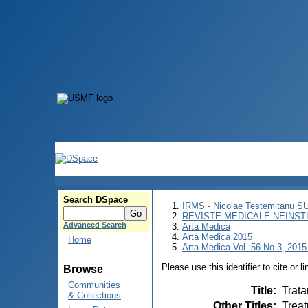
Search DSpace
IRMS - Nicolae Testemitanu 
REVISTE MEDICALE NEINST
Advanced Search
Arta Medica
Arta Medica 2015
Home
Arta Medica Vol. 56 No 3, 2015 
Please use this identifier to cite or l
Browse
Communities
Title
:
Trata
& Collections
Other Titles
:
Treat