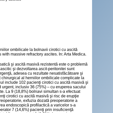
r ombilicale la bolnavii cirotici cu ascită
s with massive refractory ascites. In: Arta Medica.
epatică şi ascită masivă rezistentă este o problemă
ascitic şi dezvoltarea ascit-peritonitei sunt
 urgenţă, adesea cu rezultate nesatisfăcătoare şi
 chirurgical al herniilor ombilicale complicate la
iul include 102 pacienţi cirotici cu ascită masivă şi
mod urgent, inclusiv 36 (75%) – cu eruperea sacului
ate. La 9 (18,8%) bolnavi simultan s-a efectuat
i cirotici cu ascită masivă şi risc de erupţie
reoperatorie, exfuzia dozată preoperatorie a
rea endoscopică profilactică a varicelor s-a
perator 7 (14,6%) pacienţi prin insuficienţă