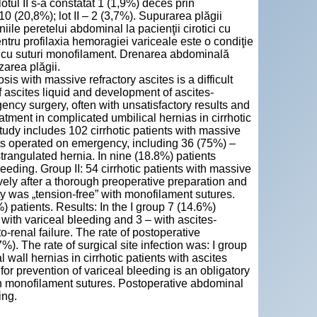
lotul II s-a constatat 1 (1,9%) deces prin
 10 (20,8%); lot II – 2 (3,7%). Supurarea plăgii
rniile peretelui abdominal la pacienţii cirotici cu
tru profilaxia hemoragiei variceale este o condiţie
e” cu suturi monofilament. Drenarea abdominală
zarea plăgii.
osis with massive refractory ascites is a difficult
f ascites liquid and development of ascites-
ency surgery, often with unsatisfactory results and
eatment in complicated umbilical hernias in cirrhotic
tudy includes 102 cirrhotic patients with massive
ents operated on emergency, including 36 (75%) –
trangulated hernia. In nine (18.8%) patients
ding. Group II: 54 cirrhotic patients with massive
ively after a thorough preoperative preparation and
ty was „tension-free” with monofilament sutures.
 patients. Results: In the I group 7 (14.6%)
 with variceal bleeding and 3 – with ascites-
o-renal failure. The rate of postoperative
%). The rate of surgical site infection was: I group
wall hernias in cirrhotic patients with ascites
or prevention of variceal bleeding is an obligatory
ith monofilament sutures. Postoperative abdominal
ing.