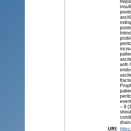
hepat
insuf
posto
ascit
indis
posto
Intro
probl
perit
incre
patie
ascit
with 
endos
ascit
fract
Proph
patie
perit
event
– 8 (
shoul
condi
drain
URI
:
https