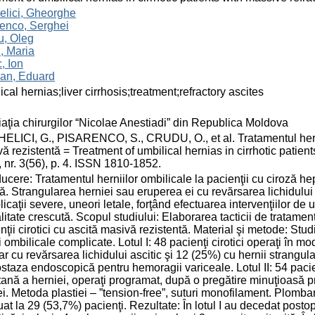
elici, Gheorghe
enco, Serghei
u, Oleg
, Maria
c, Ion
an, Eduard
ical hernias;liver cirrhosis;treatment;refractory ascites
aţia chirurgilor “Nicolae Anestiadi” din Republica Moldova
LICI, G., PISARENCO, S., CRUDU, O., et al. Tratamentul herniilo
ă rezistentă = Treatment of umbilical hernias in cirrhotic patient
 nr. 3(56), p. 4. ISSN 1810-1852.
ducere: Tratamentul herniilor ombilicale la pacienţii cu ciroză h
ilă. Strangularea herniei sau eruperea ei cu revărsarea lichidului 
icaţii severe, uneori letale, forţând efectuarea intervenţiilor de
litate crescută. Scopul studiului: Elaborarea tacticii de tratament
nţii cirotici cu ascită masivă rezistentă. Material şi metode: Stud
i ombilicale complicate. Lotul I: 48 pacienţi cirotici operaţi în 
ar cu revărsarea lichidului ascitic şi 12 (25%) cu hernii strangul
taza endoscopică pentru hemoragii variceale. Lotul II: 54 pacienţ
ană a herniei, operaţi programat, după o pregătire minuţioasă p
ei. Metoda plastiei – ”tension-free”, suturi monofilament. Plomba
uat la 29 (53,7%) pacienţi. Rezultate: În lotul I au decedat posto