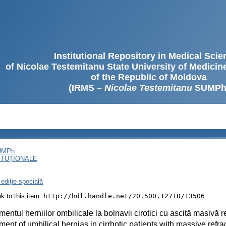
Institutional Repository in Medical Sci
of Nicolae Testemitanu State University of Medici
of the Republic of Moldova
(IRMS –
Nicolae Testemitanu
SUMPh
SUMPh
ITUȚIONALE
ediție specială
ink to this item:
http://hdl.handle.net/20.500.12710/13506
mentul herniilor ombilicale la bolnavii cirotici cu ascită masivă r
ment of umbilical hernias in cirrhotic patients with massive refra