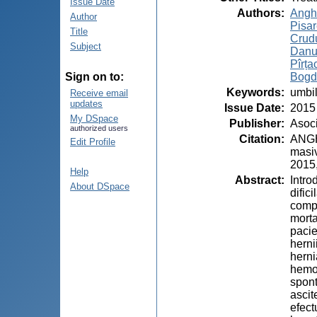
Issue Date
Authors
:
Angh
Author
Pisar
Title
Crud
Subject
Danu
Pîrța
Bogd
Sign on to:
Keywords
:
umbil
Receive email
updates
Issue Date
:
2015
My DSpace
Publisher
:
Asoci
authorized users
Citation
:
ANGHE
Edit Profile
masiv
2015,
Help
Abstract
:
Intro
About DSpace
dific
compl
morta
pacie
herni
herni
hemos
spont
ascit
efect