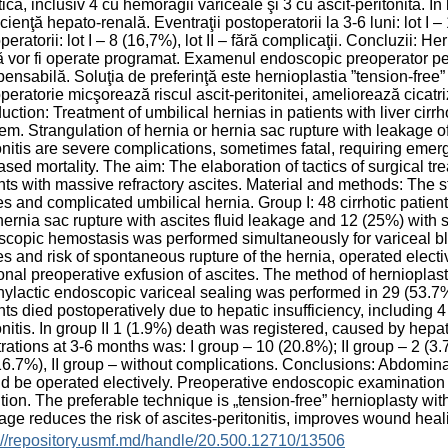
ică, inclusiv 4 cu hemoragii variceale şi 3 cu ascit-peritonită. În 
icienţă hepato-renală. Eventraţii postoperatorii la 3-6 luni: lot I –
peratorii: lot I – 8 (16,7%), lot II – fără complicaţii. Concluzii: He
ă vor fi operate programat. Examenul endoscopic preoperator pen
pensabilă. Soluţia de preferinţă este hernioplastia ”tension-fre
peratorie micşorează riscul ascit-peritonitei, ameliorează cicatri
duction: Treatment of umbilical hernias in patients with liver cirrh
em. Strangulation of hernia or hernia sac rupture with leakage o
onitis are severe complications, sometimes fatal, requiring emerg
ased mortality. The aim: The elaboration of tactics of surgical tr
nts with massive refractory ascites. Material and methods: The s
es and complicated umbilical hernia. Group I: 48 cirrhotic pati
hernia sac rupture with ascites fluid leakage and 12 (25%) with s
copic hemostasis was performed simultaneously for variceal blee
es and risk of spontaneous rupture of the hernia, operated elect
ional preoperative exfusion of ascites. The method of hernioplas
ylactic endoscopic variceal sealing was performed in 29 (53.7%)
nts died postoperatively due to hepatic insufficiency, including 4
onitis. In group II 1 (1.9%) death was registered, caused by hepat
rations at 3-6 months was: I group – 10 (20.8%); II group – 2 (3.7
16.7%), II group – without complications. Conclusions: Abdominal 
d be operated electively. Preoperative endoscopic examination f
tion. The preferable technique is „tension-free” hernioplasty w
age reduces the risk of ascites-peritonitis, improves wound heal
://repository.usmf.md/handle/20.500.12710/13506