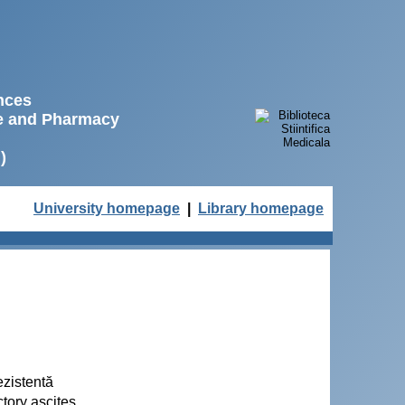
ences
ne and Pharmacy
)
University homepage
|
Library homepage
ezistentă
ctory ascites