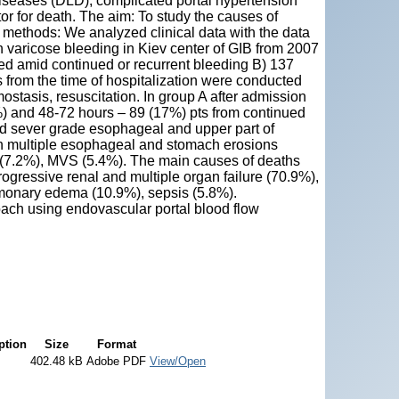
 diseases (DLD), complicated portal hypertension
r for death. The aim: To study the causes of
 methods: We analyzed clinical data with the data
h varicose bleeding in Kiev center of GIB from 2007
ied amid continued or recurrent bleeding B) 137
ts from the time of hospitalization were conducted
stasis, resuscitation. In group A after admission
%) and 48-72 hours – 89 (17%) pts from continued
ed sever grade esophageal and upper part of
ith multiple esophageal and stomach erosions
 (7.2%), MVS (5.4%). The main causes of deaths
ogressive renal and multiple organ failure (70.9%),
ulmonary edema (10.9%), sepsis (5.8%).
ach using endovascular portal blood flow
ption
Size
Format
402.48 kB
Adobe PDF
View/Open