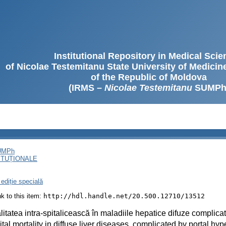
Institutional Repository in Medical Sci
of Nicolae Testemitanu State University of Medici
of the Republic of Moldova
(IRMS –
Nicolae Testemitanu
SUMPh
SUMPh
ITUȚIONALE
ediție specială
ink to this item:
http://hdl.handle.net/20.500.12710/13512
litatea intra-spitalicească în maladiile hepatice difuze complica
tal mortality in diffuse liver diseases, complicated by portal hy