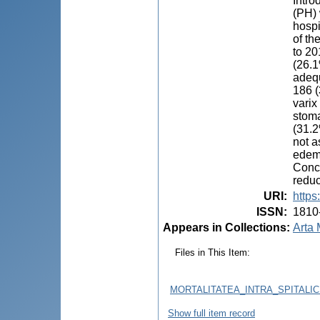
Intro
(PH) 
hospi
of th
to 20
(26.1
adequ
186 (
varix
stoma
(31.2
not a
edema
Concl
reduc
URI
:
https
ISSN
:
1810
Appears in Collections:
Arta 
Files in This Item:
MORTALITATEA_INTRA_SPITALIC
Show full item record