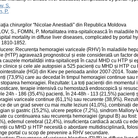
v, S.
, P.
aţia chirurgilor “Nicolae Anestiadi” din Republica Moldova
V, S., FOMIN, P. Mortalitatea intra-spitalicească în maladiile 
pital mortality in diffuse liver diseases, complicated by portal hy
 1810-1852.
ducere: Recurența hemoragiei variceale (RHV) în maladiile hepat
le (HTP) agravează prognosticul și este considerată un factor d
a cauzele mortalității intra-spitalicești în cazul MHD cu HTP și
e clinice și cele ale autopsiei a 525 pacienți cu MHD și HTP c
ointestinale (HGI) din Kiev pe perioada anilor 2007-2014. Toate c
nți (73,9%) care au decedat în timpul hemoragiei continue sau r
stoparea hemoragiei. Rezultate: La toți pacienții din momentul i
osticare, terapie intensivă cu hemostază endoscopică și resuscit
le 24h - 186 (35,4%) pacienți, în 24-48h - 113 (21,5%) pacienți ș
agiei variceale continue (61,1%) sau recurente (38,9%). Rezulta
ice de un grad sever cu mai multe leziuni (41,0%), combinații de
gian și gastric (15,2%), ulcere peptice (7,2%), sindrom Mallory
ate cu continuarea sau recurența hemoragiei (grupul B) au fost: 
%), edemul cerebral (12,4%), insuficiența cardiacă acută cu ed
nții cu MHD și HTP necesită o abordare multidisciplinară, folo
nge portal cu scop de prevenire a RHV secundare.