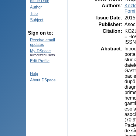
Issue Date
Authors
:
Kozlo
Author
Fomin
Title
Issue Date
:
2015
Subject
Publisher
:
Asoci
Citation
:
KOZLO
Sign on to:
= Hos
Receive email
ISSN
updates
Abstract
:
Intro
My DSpace
porta
authorized users
studi
Edit Profile
datel
Gastr
Help
pacie
About DSpace
după 
diagn
prime
hemor
gastr
esofa
asoci
(70,9
Pacie
de sî