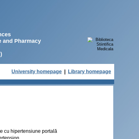
ences
ne and Pharmacy
)
University homepage
|
Library homepage
te cu hipertensiune portală
pertension