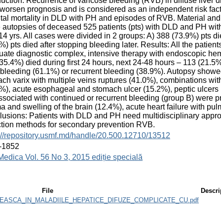
duction: Recurrence of varicose bleeding (RVB) in diffuse liver
worsen prognosis and is considered as an independent risk facto
tal mortality in DLD with PH and episodes of RVB. Material and
e autopsies of deceased 525 patients (pts) with DLD and PH wit
14 yrs. All cases were divided in 2 groups: A) 388 (73.9%) pts d
%) pts died after stopping bleeding later. Results: All the patien
ate diagnostic complex, intensive therapy with endoscopic hemo
35.4%) died during first 24 hours, next 24-48 hours – 113 (21.5
 bleeding (61.1%) or recurrent bleeding (38.9%). Autopsy show
ch varix with multiple veins ruptures (41.0%), combinations w
%), acute esophageal and stomach ulcer (15.2%), peptic ulcers
ssociated with continued or recurrent bleeding (group B) were pr
 and swelling of the brain (12.4%), acute heart failure with p
usions: Patients with DLD and PH need multidisciplinary appro
tion methods for secondary prevention RVB.
://repository.usmf.md/handle/20.500.12710/13512
-1852
Medica Vol. 56 No 3, 2015 ediție specială
File
Descri
EASCA_IN_MALADIILE_HEPATICE_DIFUZE_COMPLICATE_CU.pdf