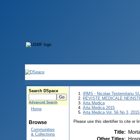
Search DSpace
IRMS - Nicolae Testemitanu 
REVISTE MEDICALE NEINST
Advanced Search
Arta Medica
Arta Medica 2015
Home
Arta Medica Vol. 56 No 3, 2015 
Please use this identifier to cite or l
Browse
Communities
Title
:
Morta
& Collections
Other Titles
:
Hospi