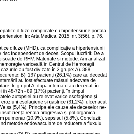
hepatice difuze complicate cu hipertensiune portală
pertension. In: Arta Medica. 2015, nr. 3(56), p. 76.
ice difuze (MHD), ca complicație a hipertensiunii
e risc independent de deces. Scopul lucrării: De a
 episoade de RHV. Materiale și metode: Am analizat
u hemoragie variceală în Centrul de Hemoragii
azurile au fost divizate în 2 grupe: A). 388
ecurente; B). 137 pacienți (26,1%) care au decedat
nternării au fost efectuate măsuri adecvate de
are. În grupul A, după internare au decedat: în
i în 48-72h - 89 (17%) pacienți, în timpul
tele autopsiei au relevat varice esofagiene și
 eroziuni esofagiene și gastrice (31,2%), ulcer acut
-Weiss (5,4%). Principalele cauze ale deceselor ne-
insuficiența renală progresivă și poliorganică
em pulmonar (10,9%), sepsisul (5,8%). Concluzii:
sind metode endovasculare de reducere a fluxului