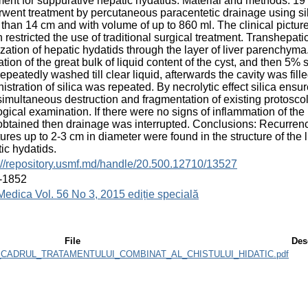
ment for suppurative hepatic hydatids. Material and methods: 19
went treatment by percutaneous paracentetic drainage using sili
than 14 cm and with volume of up to 860 ml. The clinical pictur
 restricted the use of traditional surgical treatment. Transhepa
ization of hepatic hydatids through the layer of liver parenchyma
ation of the great bulk of liquid content of the cyst, and then 5%
epeatedly washed till clear liquid, afterwards the cavity was fill
istration of silica was repeated. By necrolytic effect silica ens
simultaneous destruction and fragmentation of existing protosco
ogical examination. If there were no signs of inflammation of the r
btained then drainage was interrupted. Conclusions: Recurrence
tures up to 2-3 cm in diameter were found in the structure of the l
ic hydatids.
://repository.usmf.md/handle/20.500.12710/13527
-1852
Medica Vol. 56 No 3, 2015 ediție specială
File
Des
_CADRUL_TRATAMENTULUI_COMBINAT_AL_CHISTULUI_HIDATIC.pdf