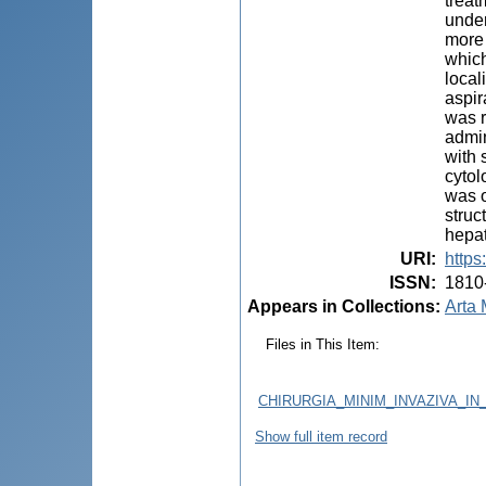
treat
under
more 
which
local
aspir
was r
admin
with 
cytol
was o
struc
hepat
URI
:
https
ISSN
:
1810
Appears in Collections:
Arta 
Files in This Item:
CHIRURGIA_MINIM_INVAZIVA_IN
Show full item record