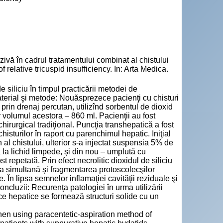
 în cadrul tratamentului combinat al chistului
relative tricuspid insufficiency. In: Arta Medica.
e siliciu în timpul practicării metodei de
terial şi metode: Nouăsprezece pacienţi cu chisturi
prin drenaj percutan, utilizînd sorbentul de dioxid
r volumul acestora – 860 ml. Pacienţii au fost
chirurgical tradiţional. Puncţia transhepatică a fost
isturilor în raport cu parenchimul hepatic. Iniţial
n al chistului, ulterior s-a injectat suspensia 5% de
nă la lichid limpede, şi din nou – umplută cu
 repetată. Prin efect necrolitic dioxidul de siliciu
rea simultană şi fragmentarea protoscolecşilor
e. În lipsa semnelor inflamaţiei cavităţii reziduale şi
ncluzii: Recurenţa patologiei în urma utilizării
tice hepatice se formează structuri solide cu un
when using paracentetic-aspiration method of