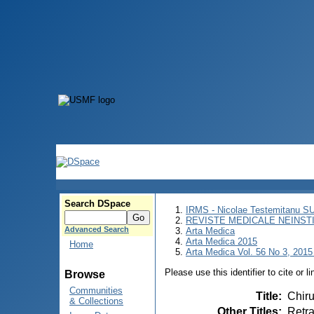
Search DSpace
IRMS - Nicolae Testemitanu 
REVISTE MEDICALE NEINST
Advanced Search
Arta Medica
Arta Medica 2015
Home
Arta Medica Vol. 56 No 3, 2015 
Please use this identifier to cite or l
Browse
Communities
Title
:
Chiru
& Collections
Other Titles
:
Retra