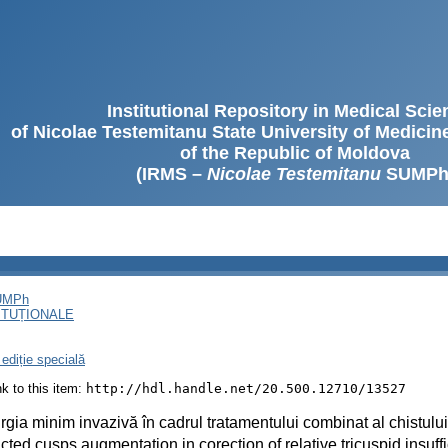
Institutional Repository in Medical Sci
of Nicolae Testemitanu State University of Medici
of the Republic of Moldova
(IRMS –
Nicolae Testemitanu
SUMPh
SUMPh
ITUȚIONALE
ediție specială
ink to this item:
http://hdl.handle.net/20.500.12710/13527
rgia minim invazivă în cadrul tratamentului combinat al chistului
cted cusps augmentation in corection of relative tricuspid insuff