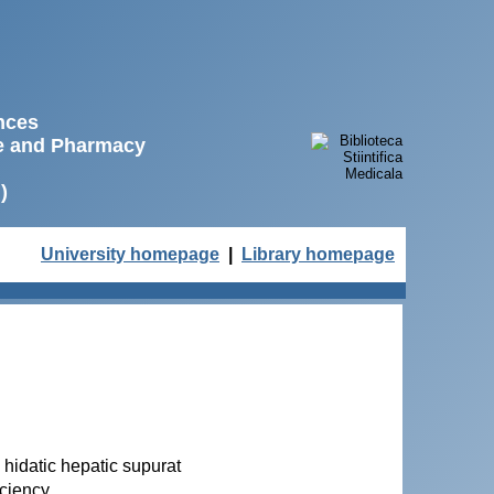
ences
ne and Pharmacy
)
University homepage
|
Library homepage
 hidatic hepatic supurat
iciency