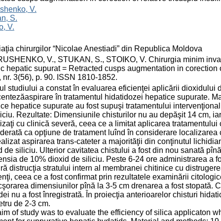
shenko, V.
n, S.
o, V.
aţia chirurgilor “Nicolae Anestiadi” din Republica Moldova
SHENKO, V., STUKAN, S., STOIKO, V. Chirurgia minim invazivă
ic hepatic supurat = Retracted cusps augmentation in corection of 
 nr. 3(56), p. 90. ISSN 1810-1852.
l studiului a constat în evaluarea eficienţei aplicării dioxidului d
entezăaspirare în tratamentul hidatidozei hepatice supurate. Ma
ice hepatice supurate au fost supuşi tratamentului intervenţional 
liciu. Rezultate: Dimensiunile chisturilor nu au depăşit 14 cm, ia
lizaţi cu clinică severă, ceea ce a limitat aplicarea tratamentului 
derată ca opţiune de tratament luînd în considerare localizarea ch
ealizat aspirarea trans-cateter a majorităţii din conţinutul lichidia
d de siliciu. Ulterior cavitatea chistului a fost din nou sanată pî
nsia de 10% dioxid de siliciu. Peste 6-24 ore administrarea a fost
ră distrucţia stratului intern al membranei chitinice cu distruge
enţi, ceea ce a fost confirmat prin rezultatele examinării citologic
cşorarea dimensiunilor pînă la 3-5 cm drenarea a fost stopată. Co
ei nu a fost înregistrată. În proiecţia anterioarelor chisturi hida
tru de 2-3 cm.
im of study was to evaluate the efficiency of silica applicaton 