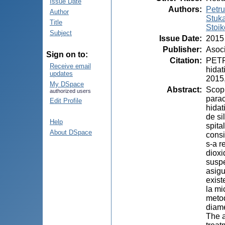
Issue Date
Authors
:
Petru
Author
Stuka
Title
Stoik
Subject
Issue Date
:
2015
Publisher
:
Asoci
Sign on to:
Citation
:
PETRU
Receive email
hidat
updates
2015,
My DSpace
Abstract
:
Scopu
authorized users
parac
Edit Profile
hidat
de si
Help
spita
About DSpace
consi
s-a r
dioxi
suspe
asigu
exist
la mi
metod
diame
The a