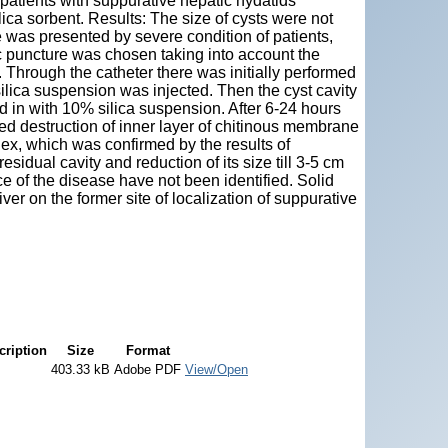
 patients with suppurative hepatic hydatids
ca sorbent. Results: The size of cysts were not
e was presented by severe condition of patients,
tic puncture was chosen taking into account the
. Through the catheter there was initially performed
 silica suspension was injected. Then the cyst cavity
ed in with 10% silica suspension. After 6-24 hours
ured destruction of inner layer of chitinous membrane
lex, which was confirmed by the results of
esidual cavity and reduction of its size till 3-5 cm
 of the disease have not been identified. Solid
iver on the former site of localization of suppurative
cription
Size
Format
403.33 kB
Adobe PDF
View/Open