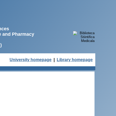
ences
ne and Pharmacy
)
University homepage
|
Library homepage