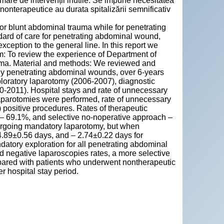
 mare de intervenții inutile. Se impune necesitatea
e nonterapeutice au durata spitalizării semnificativ
or blunt abdominal trauma while for penetrating
ndard of care for penetrating abdominal wound,
ception to the general line. In this report we
m: To review the experience of Department of
auma. Material and methods: We reviewed and
ly penetrating abdominal wounds, over 6-years
loratory laparotomy (2006-2007), diagnostic
-2011). Hospital stays and rate of unnecessary
laparotomies were performed, rate of unnecessary
positive procedures. Rates of therapeutic
 – 69.1%, and selective no-noperative approach –
ergoing mandatory laparotomy, but when
4.89±0.56 days, and – 2.74±0.22 days for
tory exploration for all penetrating abdominal
d negative laparoscopies rates, a more selective
pared with patients who underwent nontherapeutic
r hospital stay period.