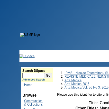
Search DSpace
IRMS - Nicolae Testemitanu 
REVISTE MEDICALE NEINST
Advanced Search
Arta Medica
Arta Medica 2015
Home
Arta Medica Vol. 56 No 3, 2015 
Please use this identifier to cite or l
Browse
Communities
Title
:
Condu
& Collections
Other Titles
:
Manag