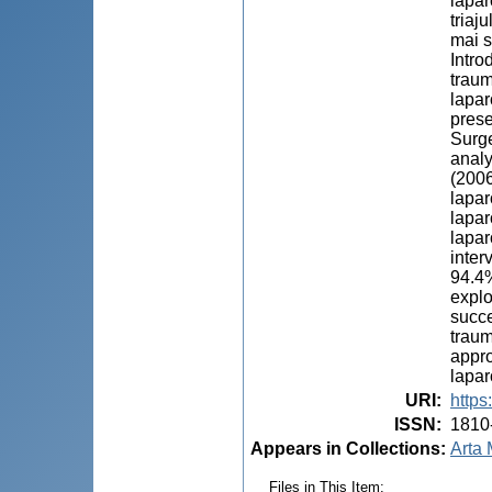
lapar
triaj
mai s
Intro
traum
lapar
prese
Surge
analy
(2006
lapar
lapar
lapar
inter
94.4%
explo
succe
traum
appro
lapar
URI
:
https
ISSN
:
1810
Appears in Collections:
Arta 
Files in This Item: