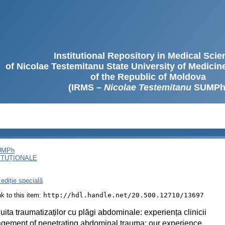
Institutional Repository in Medical Sci
of Nicolae Testemitanu State University of Medici
of the Republic of Moldova
(IRMS –
Nicolae Testemitanu
SUMPh
SUMPh
ITUȚIONALE
ediție specială
ink to this item:
http://hdl.handle.net/20.500.12710/13697
ita traumatizaților cu plăgi abdominale: experiența clinicii
ement of penetrating abdominal trauma: our experience