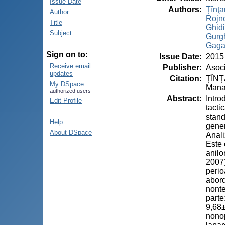
Issue Date
Authors
:
Ţînţar
Author
Rojn
Title
Ghidi
Subject
Gurgh
Gagau
Sign on to:
Issue Date
:
2015
Receive email
Publisher
:
Asoci
updates
Citation
:
ŢÎNŢA
My DSpace
Manag
authorized users
Abstract
:
Intro
Edit Profile
tacti
stand
Help
gener
About DSpace
Anali
Este 
anilo
2007)
perio
abord
nonte
parte
9,68±
nonop