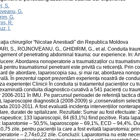
i, S.
oveanu, G.
rim, G.
iș, R.
z, I.
aţia chirurgilor “Nicolae Anestiadi” din Republica Moldova
RI, S., ROJNOVEANU, G., GHIDIRIM, G., et al. Conduita traumati
ement of penetrating abdominal trauma: our experience. In: Art
ducere: Abordarea nonoperatorie a traumatizaților cu traumatism 
că pentru traumatismul penetrant este privită cu reticență. Prin 
ard de abordare, laparoscopia sau, și mai rar, abordarea nonope
ală. În prezentul raport prezentăm experiența noastră de conduit
za experienței Clinicii în conduita și tratamentul pacienților cu
examinată conduita diagnostico-curativă a 541 pacienți cu traum
r 2006-2011 în IMU. Pe parcursul perioadei de referință tactica 
, laparoscopie diagnostică (2008-2009) și „conservatism select
ada 2010-2011. A fost evaluată incidența intervențiilor nonterape
are, duratei de spitalizare. Rezultate: Sumar au fost efectuate: 
rapeutice; 133 laparoscopii, 84 (63,1%) fiind pozitive. Rata lapa
: laparotomie – 50,5%, laparoscopie – 69,1%, ECD – 94,4%. Durat
0,75 zile, pentru pacienții la care a fost evitată laparotomia: pr
eratorie – 2,74±0,22 zile. Concluzii: Laparotomia nu este necesa