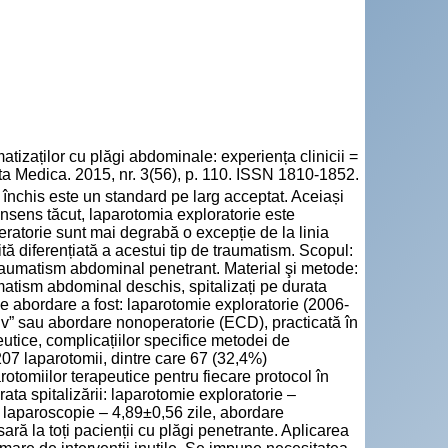
zaților cu plăgi abdominale: experiența clinicii =
a Medica. 2015, nr. 3(56), p. 110. ISSN 1810-1852.
închis este un standard pe larg acceptat. Aceiași
consens tăcut, laparotomia exploratorie este
ratorie sunt mai degrabă o excepție de la linia
ă diferențiată a acestui tip de traumatism. Scopul:
 traumatism abdominal penetrant. Material şi metode:
atism abdominal deschis, spitalizați pe durata
de abordare a fost: laparotomie exploratorie (2006-
iv” sau abordare nonoperatorie (ECD), practicată în
utice, complicațiilor specifice metodei de
207 laparotomii, dintre care 67 (32,4%)
rotomiilor terapeutice pentru fiecare protocol în
a spitalizării: laparotomie exploratorie –
in laparoscopie – 4,89±0,56 zile, abordare
ră la toți pacienții cu plăgi penetrante. Aplicarea