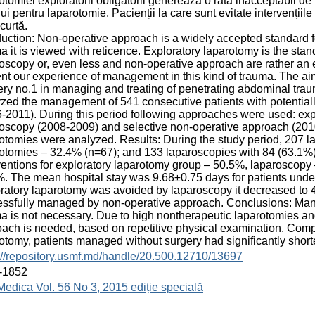
otomiei exploratorii obligatorii generează o rată inacceptabil de
ului pentru laparotomie. Pacienții la care sunt evitate intervențiil
curtă.
duction: Non-operative approach is a widely accepted standard f
a it is viewed with reticence. Exploratory laparotomy is the sta
oscopy or, even less and non-operative approach are rather an ex
nt our experience of management in this kind of trauma. The ai
ry no.1 in managing and treating of penetrating abdominal tr
zed the management of 541 consecutive patients with potential
-2011). During this period following approaches were used: exp
oscopy (2008-2009) and selective non-operative approach (2010
otomies were analyzed. Results: During the study period, 207 
otomies – 32.4% (n=67); and 133 laparoscopies with 84 (63.1%) 
ventions for exploratory laparotomy group – 50.5%, laparoscopy
. The mean hospital stay was 9.68±0.75 days for patients und
ratory laparotomy was avoided by laparoscopy it decreased to 
ssfully managed by non-operative approach. Conclusions: Manda
a is not necessary. Due to high nontherapeutic laparotomies an
ach is needed, based on repetitive physical examination. Com
otomy, patients managed without surgery had significantly shorte
://repository.usmf.md/handle/20.500.12710/13697
-1852
Medica Vol. 56 No 3, 2015 ediție specială