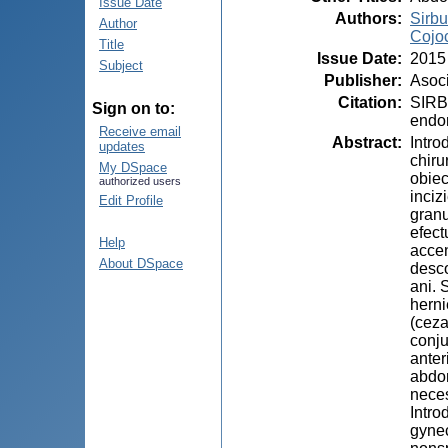
Issue Date
Authors
:
Sirbu
Author
Cojoc
Title
Issue Date
:
2015
Subject
Publisher
:
Asoci
Citation
:
SIRBU
Sign on to:
endom
Receive email
Abstract
:
Intro
updates
chiru
My DSpace
obiec
authorized users
inciz
Edit Profile
granu
efect
Help
accen
About DSpace
desco
ani. 
herni
(ceza
conju
anter
abdom
neces
Intro
gynec