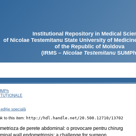
Institutional Repository in Medical Sci
of Nicolae Testemitanu State University of Medici
of the Republic of Moldova
(IRMS –
Nicolae Testemitanu
SUMPh
SUMPh
ITUȚIONALE
ediție specială
ink to this item:
http://hdl.handle.net/20.500.12710/13702
etrioza de perete abdominal: o provocare pentru chirurg
inal wall endometriosis: a challenge for surgeon