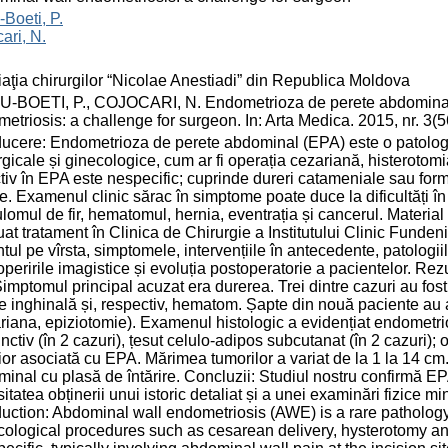
-Boeti, P.
ari, N.
aţia chirurgilor “Nicolae Anestiadi” din Republica Moldova
-BOETI, P., COJOCARI, N. Endometrioza de perete abdominal: 
etriosis: a challenge for surgeon. In: Arta Medica. 2015, nr. 3(
ducere: Endometrioza de perete abdominal (EPA) este o patologie
rgicale și ginecologice, cum ar fi operația cezariană, histerot
tiv în EPA este nespecific; cuprinde dureri catameniale sau form
ie. Examenul clinic sărac în simptome poate duce la dificultăți î
lomul de fir, hematomul, hernia, eventrația și cancerul. Materia
uat tratament în Clinica de Chirurgie a Institutului Clinic Fund
tul pe vîrsta, simptomele, intervențiile în antecedente, patologi
peririle imagistice și evoluția postoperatorie a pacientelor. Rez
Simptomul principal acuzat era durerea. Trei dintre cazuri au fost i
e inghinală și, respectiv, hematom. Șapte din nouă paciente au a
riana, epiziotomie). Examenul histologic a evidențiat endometrio
nctiv (în 2 cazuri), țesut celulo-adipos subcutanat (în 2 cazuri); 
ior asociată cu EPA. Mărimea tumorilor a variat de la 1 la 14 cm. 
inal cu plasă de întărire. Concluzii: Studiul nostru confirmă EPA 
itatea obținerii unui istoric detaliat și a unei examinări fizice m
duction: Abdominal wall endometriosis (AWE) is a rare pathology
ological procedures such as cesarean delivery, hysterotomy and 