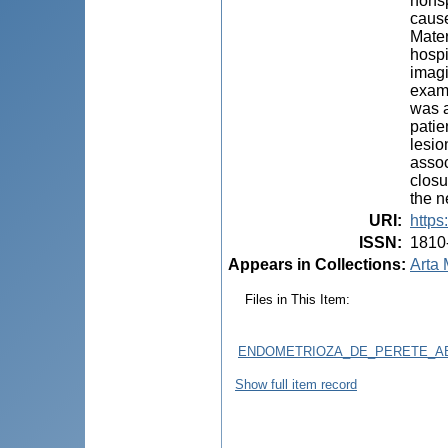
nonsp
cause
Mater
hospi
imagi
exami
was 
patie
lesio
assoc
closu
the n
URI
:
https
ISSN
:
1810
Appears in Collections:
Arta 
Files in This Item:
ENDOMETRIOZA_DE_PERETE_AB
Show full item record