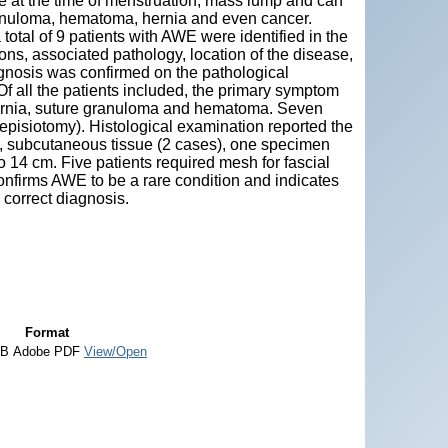
ite at the time of menstruation, mass lump and can
ranuloma, hematoma, hernia and even cancer.
al of 9 patients with AWE were identified in the
ons, associated pathology, location of the disease,
agnosis was confirmed on the pathological
f all the patients included, the primary symptom
ernia, suture granuloma and hematoma. Seven
 episiotomy). Histological examination reported the
s), subcutaneous tissue (2 cases), one specimen
o 14 cm. Five patients required mesh for fascial
onfirms AWE to be a rare condition and indicates
 correct diagnosis.
Format
kB
Adobe PDF
View/Open