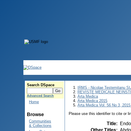
Search DSpace
IRMS - Nicolae Testemitanu 
REVISTE MEDICALE NEINST
Advanced Search
Arta Medica
Arta Medica 2015
Home
Arta Medica Vol. 56 No 3, 2015 
Please use this identifier to cite or l
Browse
Communities
Title
:
Endom
& Collections
Other Titles
:
Abdom