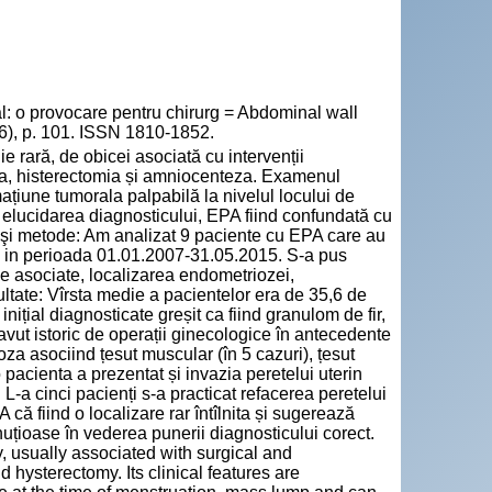
o provocare pentru chirurg = Abdominal wall
56), p. 101. ISSN 1810-1852.
 rară, de obicei asociată cu intervenții
omia, histerectomia și amniocenteza. Examenul
ațiune tumorala palpabilă la nivelul locului de
n elucidarea diagnosticului, EPA fiind confundată cu
l şi metode: Am analizat 9 paciente cu EPA care au
eni in perioada 01.01.2007-31.05.2015. S-a pus
ile asociate, localizarea endometriozei,
ultate: Vîrsta medie a pacientelor era de 35,6 de
nițial diagnosticate greșit ca fiind granulom de fir,
vut istoric de operații ginecologice în antecedente
za asociind țesut muscular (în 5 cazuri), țesut
o pacienta a prezentat și invazia peretelui uterin
L-a cinci pacienți s-a practicat refacerea peretelui
că fiind o localizare rar întîlnita și sugerează
inuțioase în vederea punerii diagnosticului corect.
, usually associated with surgical and
hysterectomy. Its clinical features are