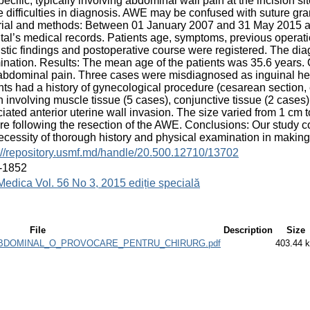
ecific, typically involving abdominal wall pain at the incision s
 difficulties in diagnosis. AWE may be confused with suture g
ial and methods: Between 01 January 2007 and 31 May 2015 a tot
tal’s medical records. Patients age, symptoms, previous operati
stic findings and postoperative course were registered. The di
nation. Results: The mean age of the patients was 35.6 years. O
abdominal pain. Three cases were misdiagnosed as inguinal h
nts had a history of gynecological procedure (cesarean section,
n involving muscle tissue (5 cases), conjunctive tissue (2 case
iated anterior uterine wall invasion. The size varied from 1 cm t
re following the resection of the AWE. Conclusions: Our study c
ecessity of thorough history and physical examination in making
://repository.usmf.md/handle/20.500.12710/13702
-1852
Medica Vol. 56 No 3, 2015 ediție specială
File
Description
Size
DOMINAL_O_PROVOCARE_PENTRU_CHIRURG.pdf
403.44 