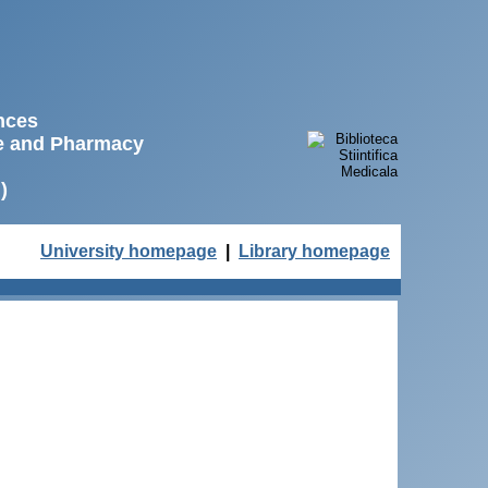
ences
ne and Pharmacy
)
University homepage
|
Library homepage