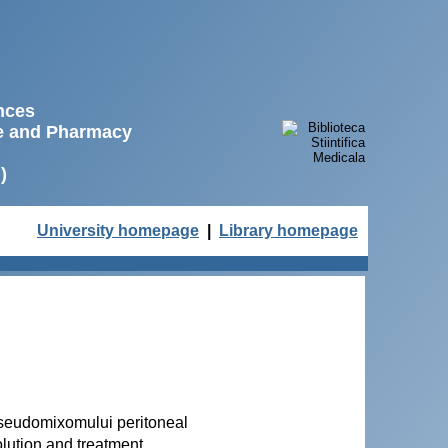
ences
ne and Pharmacy
)
University homepage
|
Library homepage
pseudomixomului peritoneal
ution and treatment