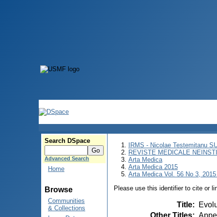
Search DSpace
IRMS - Nicolae Testemitanu 
REVISTE MEDICALE NEINST
Advanced Search
Arta Medica
Arta Medica 2015
Home
Arta Medica Vol. 56 No 3, 2015 
Please use this identifier to cite or l
Browse
Communities
Title
:
Evolu
& Collections
Other Titles
:
Appe