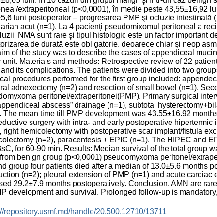
±8,05 luni. În 10 cazuri din grupul malign şi într-un caz benig
oneal/extraperitoneal (p<0,0001), în medie peste 43,55±16,92 lun
5,6 luni postoperator – progresarea PMP şi ocluzie intestinală 
arian acut (n=1). La 4 pacienţi pseudomixomul peritoneal a recid
uzii: NMA sunt rare şi tipul histologic este un factor important d
orizarea de durată este obligatorie, deoarece chiar şi neoplasm
im of the study was to describe the cases of appendiceal muci
r unit. Materials and methods: Retrospective review of 22 patie
nd its complications. The patients were divided into two grou
cal procedures performed for the first group included: appende
eral adnexectomy (n=2) and resection of small bowel (n=1). Se
omyxoma peritonei/extraperitonei(PMP). Primary surgical inter
appendiceal abscess” drainage (n=1), subtotal hysterectomy+bil
. The mean time till PMP development was 43.55±16.92 months
eductive surgery with intra- and early postoperative hiperterm
, right hemicolectomy with postoperative scar implant/fistula ex
colectomy (n=2), paracentesis + EPIC (n=1). The HIPEC and 
sC, for 60-90 min. Results: Median survival of the total group 
from benign group (p<0,0001) pseudomyxoma peritonei/extraper
d group four patients died after a median of 13.0±5.6 months p
uction (n=2); pleural extension of PMP (n=1) and acute cardiac
sed 29.2±7.9 months postoperatively. Conclusion. AMN are rare a
P development and survival. Prolonged follow-up is mandatory
://repository.usmf.md/handle/20.500.12710/13711