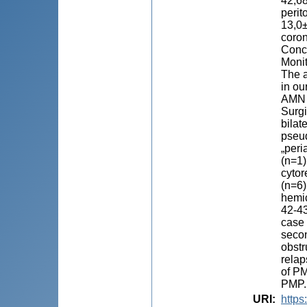
42,68
perit
13,0±
coron
Concl
Monit
The a
in ou
AMN a
Surgi
bilat
pseud
„peri
(n=1)
cytor
(n=6)
hemi
42-43
case 
secon
obstr
relap
of PM
PMP.
URI
:
https