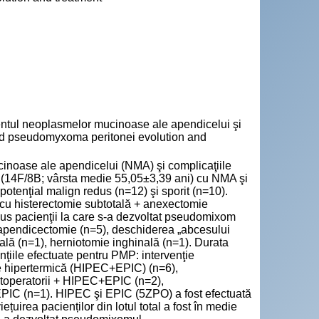
entul neoplasmelor mucinoase ale apendicelui şi
d pseudomyxoma peritonei evolution and
ucinoase ale apendicelui (NMA) şi complicaţiile
ri (14F/8B; vârsta medie 55,05±3,39 ani) cu NMA şi
u potenţial malign redus (n=12) şi sporit (n=10).
ă cu histerectomie subtotală + anexectomie
inclus pacienţii la care s-a dezvoltat pseudomixom
: apendicectomie (n=5), deschiderea „abcesului
ală (n=1), herniotomie inghinală (n=1). Durata
ţiile efectuate pentru PMP: intervenţie
rie hipertermică (HIPEC+EPIC) (n=6),
ostoperatorii + HIPEC+EPIC (n=2),
PIC (n=1). HIPEC şi EPIC (5ZPO) a fost efectuată
irea pacienților din lotul total a fost în medie