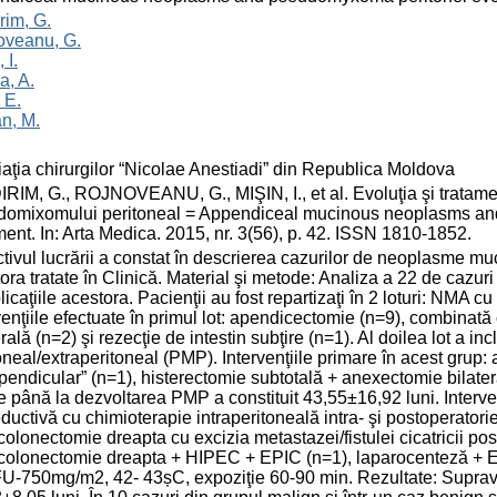
rim, G.
oveanu, G.
 I.
a, A.
 E.
n, M.
aţia chirurgilor “Nicolae Anestiadi” din Republica Moldova
RIM, G., ROJNOVEANU, G., MIŞIN, I., et al. Evoluţia şi tratam
domixomului peritoneal = Appendiceal mucinous neoplasms an
ment. In: Arta Medica. 2015, nr. 3(56), p. 42. ISSN 1810-1852.
tivul lucrării a constat în descrierea cazurilor de neoplasme m
ora tratate în Clinică. Material şi metode: Analiza a 22 de cazu
icaţiile acestora. Pacienţii au fost repartizaţi în 2 loturi: NMA c
venţiile efectuate în primul lot: apendicectomie (n=9), combinat
erală (n=2) şi rezecţie de intestin subţire (n=1). Al doilea lot a 
oneal/extraperitoneal (PMP). Intervenţiile primare în acest grup
pendicular” (n=1), histerectomie subtotală + anexectomie bilater
 până la dezvoltarea PMP a constituit 43,55±16,92 luni. Interven
eductivă cu chimioterapie intraperitoneală intra- şi postoperato
olonectomie dreapta cu excizia metastazei/fistulei cicatricii p
olonectomie dreapta + HIPEC + EPIC (n=1), laparocenteză + E
U-750mg/m2, 42- 43șC, expoziţie 60-90 min. Rezultate: Supraviețu