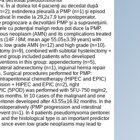
n s-a dezvoltat pseudomixomul
i. În al doilea lot 4 pacienţi au decedat după
(n=2); extinderea pleurală a PMP (n=1) şi episod
ivat în medie la 29,2±7,9 luni postoperator.
e prognozare a dezvoltării PMP şi a supravieţuirii.
ele cu potenţial malign redus pot duce la PMP.
nous neoplasm (AMN) and its complications treated
nts (14F / 8M; mean age 55.05±3.39 years) with
ps: low grade AMN (n=12) and high grade (n=10).
ctomy (n=9), combined with subtotal hysterectomy +
cond group included patients who developed
ventions in this group: appendectomy (n=5),
ateral adnexectomy (n=1), inguinal hernia repair
. Surgical procedures performed for PMP:
ic intraperitoneal chemotherapy (HIPEC and EPIC)
cision + HIPEC and EPIC (n=2), right
EPIC (5POD) was performed with 5FU-750 mg/m2,
was months. In 10 cases of the malignant and one
itonei developed after 43.55±16.92 months. In the
ostoperatively (PMP progression and intestinal
 event (n=1). In 4 patients pseudomyxoma peritonei
nd the histological type is an important predictor
, since even low grade neoplasms may lead to