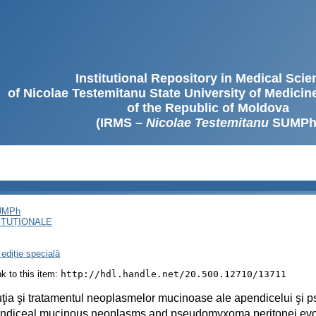
Institutional Repository in Medical Sci
of Nicolae Testemitanu State University of Medici
of the Republic of Moldova
(IRMS –
Nicolae Testemitanu
SUMPh
SUMPh
ITUȚIONALE
ediție specială
ink to this item:
http://hdl.handle.net/20.500.12710/13711
ţia şi tratamentul neoplasmelor mucinoase ale apendicelui şi 
ndiceal mucinous neoplasms and pseudomyxoma peritonei evol