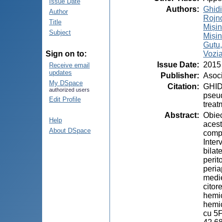
Issue Date
Authors
:
Ghidi
Author
Rojn
Title
Mișin,
Subject
Mișin
Guțu,
Vozia
Sign on to:
Issue Date
:
2015
Receive email
updates
Publisher
:
Asoci
My DSpace
Citation
:
GHIDI
authorized users
pseu
Edit Profile
treat
Abstract
:
Obiec
Help
acest
About DSpace
compl
Inter
bilat
perit
peria
medie
citor
hemic
hemic
cu 5F