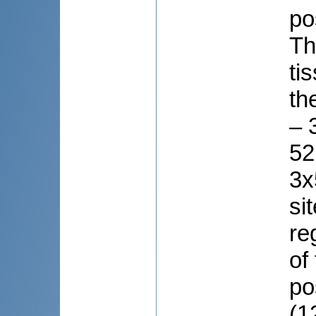
po
Th
ti
th
– 
52
3x
si
re
of
po
(1