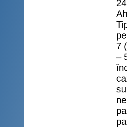
24
Ah
Ti
pe
7 
– 
în
ca
su
ne
pa
pa