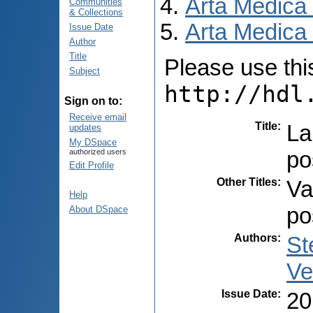
Arta Medica
Communities
& Collections
Arta Medica 
Issue Date
Author
Title
Please use this 
Subject
http://hdl
Sign on to:
Receive email
Title
:
La
updates
My DSpace
po
authorized users
Edit Profile
Other Titles
:
Va
Help
po
About DSpace
Authors
:
St
Ve
Issue Date
:
20