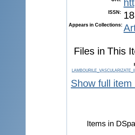
ht
ISSN
:
18
Appears in Collections:
Ar
Files in This I
LAMBOURILE_VASCULARIZATE_I
Show full item
Items in DSpac