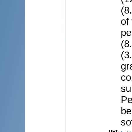
(8
of
pe
(8
(3
gr
co
su
Pe
be
so
URI
: