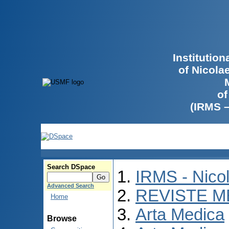
Institutio
of Nicola
of
(IRMS 
Search DSpace
IRMS - Nico
Advanced Search
REVISTE M
Home
Arta Medica
Browse