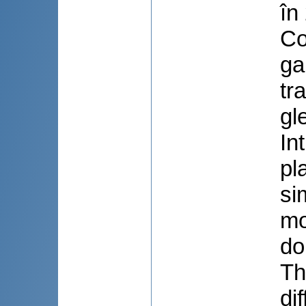
în
Co
ga
tr
gl
In
pl
si
mo
do
Th
di