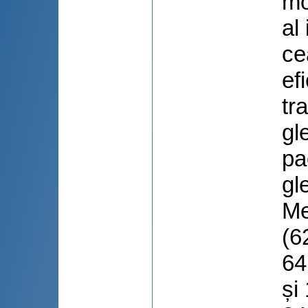
mo
al
ce
ef
tr
gl
pa
gl
Me
(6
64
și