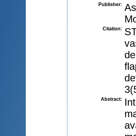
Publisher
:
As
Mo
Citation
:
ST
va
de
fl
de
3(
Abstract
:
In
ma
av