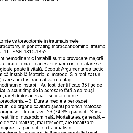
ie vs toracotomie în traumatismele
oracotomy in penetrating thoracoabdominal trauma
10-111. ISSN 1810-1852.
unt hemodinamic instabili sunt o provocare majoră,
au toracotomia. În acest scenariu orice ezitare se
rgicale poate fi vitală. Scopul: Argumentarea tacticii
că instabilă.Material și metode: S-a realizat un
 care a inclus traumatizați cu plăgi
dinamic instabili. Au fost identi ficate 35 fișe de
at la scurt timp de la adresare fără a se reuși
e, iar 8 dintre aceștia – și toracotomie.
, toracotomia – 3. Durata medie a perioadei
 leziuni de organe cavitare și/sau parenchimatoase –
ragie >1 litru au avut 26 (74,3%) pacienți. Sursa
n rest fiind intraabdominală. Mortalitatea generală –
de traumatizați, mai frecvent, are localizare
majore. La pacienții cu traumatism