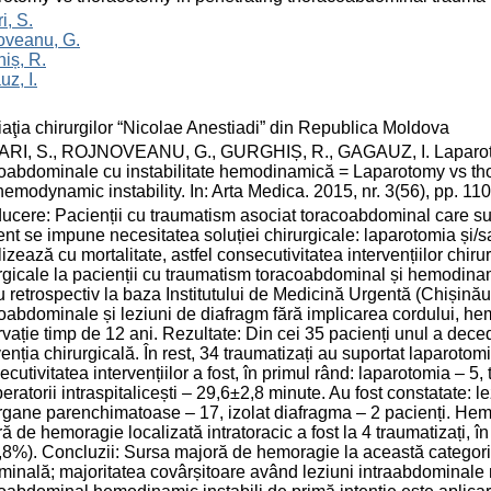
i, S.
oveanu, G.
iș, R.
z, I.
aţia chirurgilor “Nicolae Anestiadi” din Republica Moldova
ARI, S., ROJNOVEANU, G., GURGHIȘ, R., GAGAUZ, I. Laparotom
oabdominale cu instabilitate hemodinamică = Laparotomy vs th
hemodynamic instability. In: Arta Medica. 2015, nr. 3(56), pp. 1
ducere: Pacienții cu traumatism asociat toracoabdominal care s
ent se impune necesitatea soluției chirurgicale: laparotomia și/s
izează cu mortalitate, astfel consecutivitatea intervențiilor chiru
rgicale la pacienții cu traumatism toracoabdominal și hemodinami
u retrospectiv la baza Institutului de Medicină Urgentă (Chișinău)
oabdominale și leziuni de diafragm fără implicarea cordului, hemo
vație timp de 12 ani. Rezultate: Din cei 35 pacienți unul a deced
venția chirurgicală. În rest, 34 traumatizați au suportat laparotomi
cutivitatea intervențiilor a fost, în primul rând: laparotomia – 5
eratorii intraspitalicești – 29,6±2,8 minute. Au fost constatate:
rgane parenchimatoase – 17, izolat diafragma – 2 pacienți. Hemo
ă de hemoragie localizată intratoracic a fost la 4 traumatizați, î
,8%). Concluzii: Sursa majoră de hemoragie la această categorie 
inală; majoritatea covârșitoare având leziuni intraabdominale 