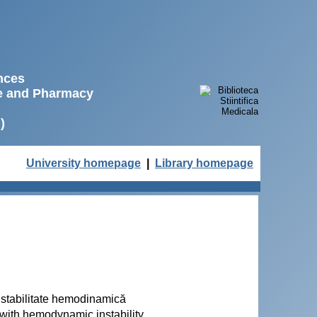
ences
ne and Pharmacy
)
University homepage
|
Library homepage
nstabilitate hemodinamică
with hemodynamic instability