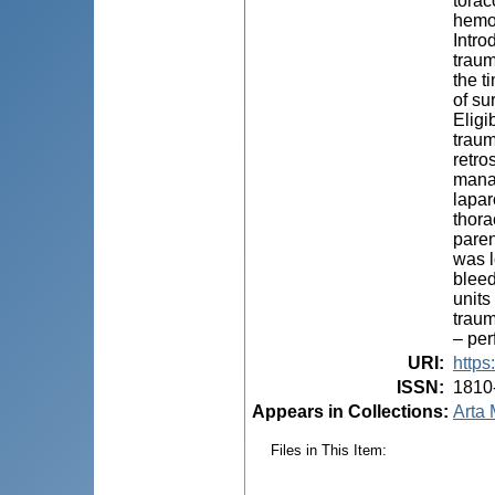
torac
hemor
Intro
traum
the t
of su
Eligi
traum
retro
manag
lapar
thora
paren
was l
bleed
units
traum
– per
URI
:
https
ISSN
:
1810
Appears in Collections:
Arta 
Files in This Item: