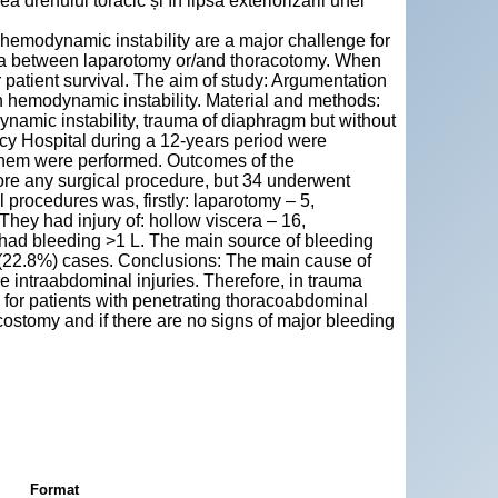
drenului toracic și în lipsa exteriorizării unei
 hemodynamic instability are a major challenge for
ma between laparotomy or/and thoracotomy. When
or patient survival. The aim of study: Argumentation
 hemodynamic instability. Material and methods:
ynamic instability, trauma of diaphragm but without
ncy Hospital during a 12-years period were
f them were performed. Outcomes of the
re any surgical procedure, but 34 underwent
procedures was, firstly: laparotomy – 5,
hey had injury of: hollow viscera – 16,
s had bleeding >1 L. The main source of bleeding
 8 (22.8%) cases. Conclusions: The main cause of
e intraabdominal injuries. Therefore, in trauma
, for patients with penetrating thoracoabdominal
costomy and if there are no signs of major bleeding
Format