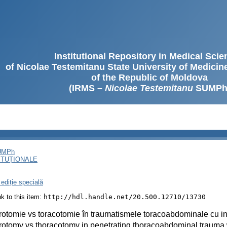
Institutional Repository in Medical Sci
of Nicolae Testemitanu State University of Medici
of the Republic of Moldova
(IRMS –
Nicolae Testemitanu
SUMPh
SUMPh
ITUȚIONALE
ediție specială
ink to this item:
http://hdl.handle.net/20.500.12710/13730
otomie vs toracotomie în traumatismele toracoabdominale cu i
otomy vs thoracotomy in penetrating thoracoabdominal trauma 