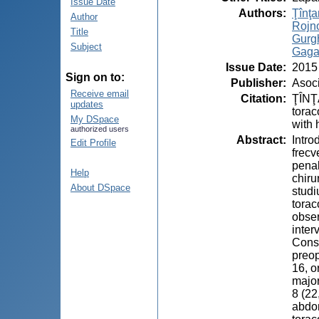
Issue Date
Authors
:
Ţînţar
Author
Rojn
Title
Gurgh
Subject
Gagau
Issue Date
:
2015
Sign on to:
Publisher
:
Asoci
Receive email
Citation
:
ŢÎNŢ
updates
torac
My DSpace
with 
authorized users
Abstract
:
Intro
Edit Profile
frecv
penal
Help
chiru
About DSpace
studi
torac
obser
inter
Conse
preop
16, o
major
8 (22
abdom