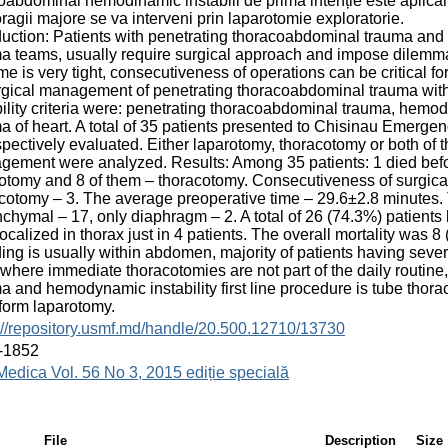
oabdominal hemodinamic instabili de primă intenție este aplicarea 
agii majore se va interveni prin laparotomie exploratorie.
duction: Patients with penetrating thoracoabdominal trauma and
a teams, usually require surgical approach and impose dilem
ime is very tight, consecutiveness of operations can be critical f
rgical management of penetrating thoracoabdominal trauma with
bility criteria were: penetrating thoracoabdominal trauma, hemod
a of heart. A total of 35 patients presented to Chisinau Emerge
spectively evaluated. Either laparotomy, thoracotomy or both o
ement were analyzed. Results: Among 35 patients: 1 died befo
otomy and 8 of them – thoracotomy. Consecutiveness of surgical 
cotomy – 3. The average preoperative time – 29.6±2.8 minutes. T
chymal – 17, only diaphragm – 2. A total of 26 (74.3%) patient
ocalized in thorax just in 4 patients. The overall mortality was
ing is usually within abdomen, majority of patients having sever
 where immediate thoracotomies are not part of the daily routine
a and hemodynamic instability first line procedure is tube thora
form laparotomy.
://repository.usmf.md/handle/20.500.12710/13730
-1852
Medica Vol. 56 No 3, 2015 ediție specială
File
Description
Size