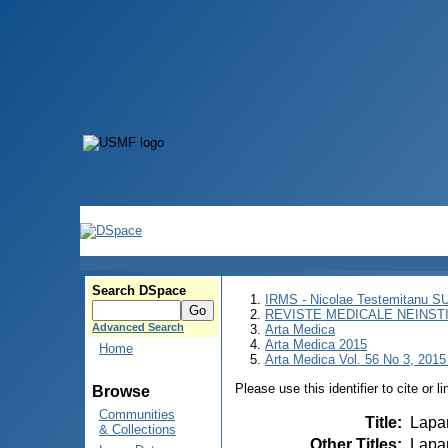
Search DSpace
IRMS - Nicolae Testemitanu 
REVISTE MEDICALE NEINST
Advanced Search
Arta Medica
Arta Medica 2015
Home
Arta Medica Vol. 56 No 3, 2015 
Please use this identifier to cite or l
Browse
Communities
Title
:
Lapar
& Collections
Other Titles
:
Lapar