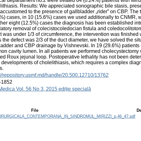
cal departament no.2 were treated 64 (0.24%) patients with Miri
lithiasis. Results: We appreciated sonographic bile stasis, pres
ccustomed to the presence of gallbladder „rider” on CBP. The
%) cases, in 10 (15.6%) cases we used additionally to CNMR, wh
ther eight (12.5%) cases the diagnosis has been established int
tory removal of colecistocoledocian fistula and coledocolitotom
t was under 1/3 of circumference, the intervention was finished 
 the defect was 2/3 of the duct diameter, we have solved the sit
ladder and CBP drainage by Vishnevski. In 19 (29.6%) patients
n cavity lumen. In all patients we performed cholecystectomy
ted Roux jejunal loop. Postoperative lethality has not been dete
 developments of cholelithiasis, which requires a complex diagno
s.
://repository.usmf.md/handle/20.500.12710/13762
-1852
Medica Vol. 56 No 3, 2015 ediție specială
File
De
CHIRURGICALA_CONTEMPORANA_IN_SINDROMUL_MIRIZZI_p.46_47.pdf