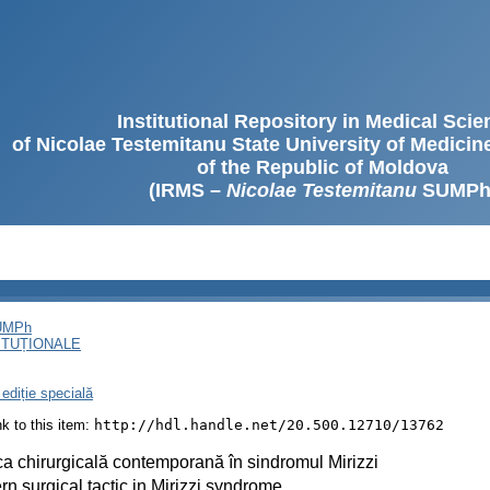
Institutional Repository in Medical Sci
of Nicolae Testemitanu State University of Medici
of the Republic of Moldova
(IRMS –
Nicolae Testemitanu
SUMPh
SUMPh
ITUȚIONALE
ediție specială
ink to this item:
http://hdl.handle.net/20.500.12710/13762
ca chirurgicală contemporană în sindromul Mirizzi
n surgical tactic in Mirizzi syndrome