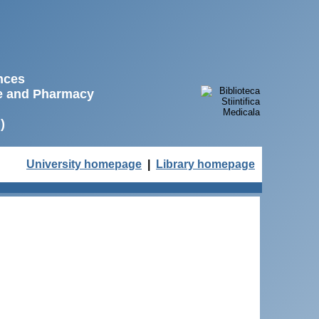
ences
ne and Pharmacy
)
University homepage
|
Library homepage