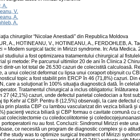
, A.
eanu, V.
eanu, A.
hleb, A.
aţia chirurgilor “Nicolae Anestiadi” din Republica Moldova
R, A., HOTINEANU, V., HOTINEANU, A., FERDOHLEB, A. Tactic
zi = Modern surgical tactic in Mirizzi syndrome. In: Arta Medica.
l studiului a fost optimizarea tratamentului chirurgical al fistule
ial şi metode: Pe parcursul ultimilor 20 de ani în Clinica 2 Chiru
zi dintr-un lot total de 26.530 cazuri de colecistită calculoasă. 
re, a unui colecist deformat cu lipsa unui coraport obişnuit cu CB
osticul topic a fost stabilit prin ERCP în 46 (71,8%) cazuri. Din
 care a soluţionat în 100% situaţia diagnostică dată. În celelalt
operator. Tratamentul chirurgical a inclus obligatoriu: înlăturarea
n 27 (42,1%) cazuri, unde defectul parietal coledocian a fost sub 
j tip Kehr al CBP. Pentru 8 (12,5%) observaţii, la care defectul 
ţia prin plastia CBP cu lambou vascularizat din vezica biliară ş
%) pacienţi vezica biliară şi CBP formau o cavitate comună cu cal
uat colecistectomie cu coledocolitotomie şi coledocojejunoanas
e portoperatorii nu au fost. Concluzii: Sindromul Mirizzi este una 
loase, ce necesită un program de diagnostic complex şi o atitudin
f the study was to optimize surgical treatment of Mirizzi syndrom