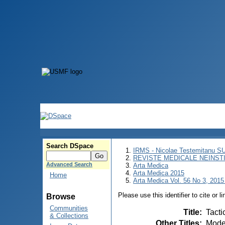
Search DSpace
IRMS - Nicolae Testemitanu 
REVISTE MEDICALE NEINST
Advanced Search
Arta Medica
Arta Medica 2015
Home
Arta Medica Vol. 56 No 3, 2015 
Please use this identifier to cite or l
Browse
Communities
Title
:
Tacti
& Collections
Other Titles
:
Moder