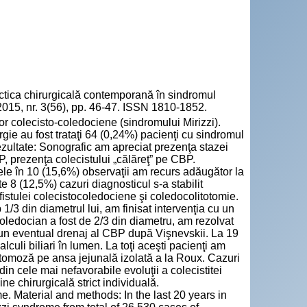
a chirurgicală contemporană în sindromul
 2015, nr. 3(56), pp. 46-47. ISSN 1810-1852.
lor colecisto-coledociene (sindromului Mirizzi).
rgie au fost trataţi 64 (0,24%) pacienţi cu sindromul
Rezultate: Sonografic am apreciat prezenţa stazei
P, prezenţa colecistului „călăreţ” pe CBP.
 ele în 10 (15,6%) observaţii am recurs adăugător la
e 8 (12,5%) cazuri diagnosticul s-a stabilit
 fistulei colecistocoledociene şi coledocolitotomie.
1/3 din diametrul lui, am finisat intervenţia cu un
coledocian a fost de 2/3 din diametru, am rezolvat
i un eventual drenaj al CBP după Vişnevskii. La 19
culi biliari în lumen. La toţi aceşti pacienţi am
tomoză pe ansa jejunală izolată a la Roux. Cazuri
din cele mai nefavorabile evoluţii a colecistitei
e chirurgicală strict individuală.
e. Material and methods: In the last 20 years in