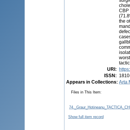
surgi
chole
CBP a
(71.8
the o
manda
defec
cases
gallb
commo
isola
worst
tactic
URI
:
https
ISSN
:
1810
Appears in Collections:
Arta 
Files in This Item:
74._Graur_Hotineanu_TACTICA_
Show full item record