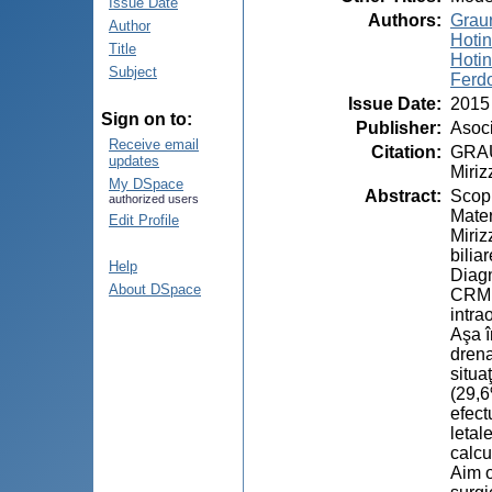
Issue Date
Authors
:
Graur
Author
Hotin
Title
Hotin
Subject
Ferdo
Issue Date
:
2015
Sign on to:
Publisher
:
Asoci
Receive email
Citation
:
GRAU
updates
Miriz
My DSpace
Abstract
:
Scopu
authorized users
Mater
Edit Profile
Miriz
bilia
Help
Diagn
About DSpace
CRMN,
intra
Aşa î
drena
situa
(29,6
efect
letal
calcu
Aim o