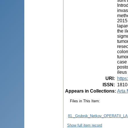
sunt 
Intro
invas
metho
2015 
lapar
the i
sigmo
tumor
resec
colon
tumor
case 
posto
ileus
URI
:
https
ISSN
:
1810
Appears in Collections:
Arta 
Files in This Item:
81._Grubnik_Netkov_OPERATII
Show full item record