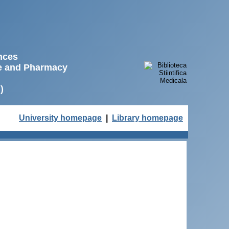
ences
ne and Pharmacy
)
University homepage
|
Library homepage