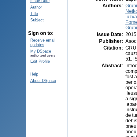
Issue Date
Authors
:
Grubn
Author
Netko
Title
Iuzva
Subject
Fome
Grubn
Sign on to:
Issue Date
:
2015
Receive email
Publisher
:
Asoci
updates
Citation
:
GRUBN
My DSpace
cauza
authorized users
51. 
Edit Profile
Abstract
:
Intro
compl
Help
fost 
About DSpace
perio
opera
ileus
a sig
lapar
instr
de tu
dehis
pneum
pneum