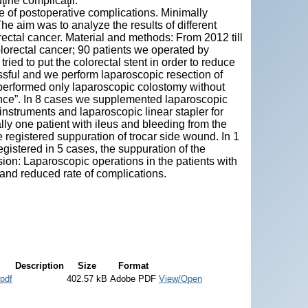
ţine complicaţii.
e of postoperative complications. Minimally
he aim was to analyze the results of different
rectal cancer. Material and methods: From 2012 till
lorectal cancer; 90 patients we operated by
ied to put the colorectal stent in order to reduce
ssful and we perform laparoscopic resection of
e performed only laparoscopic colostomy without
ance”. In 8 cases we supplemented laparoscopic
instruments and laparoscopic linear stapler for
lly one patient with ileus and bleeding from the
registered suppuration of trocar side wound. In 1
gistered in 5 cases, the suppuration of the
on: Laparoscopic operations in the patients with
 and reduced rate of complications.
Description
Size
Format
pdf
402.57 kB
Adobe PDF
View/Open