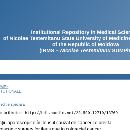
Institutional Repository in Medical Sci
of Nicolae Testemitanu State University of Medici
of the Republic of Moldova
(IRMS –
Nicolae Testemitanu
SUMPh
SUMPh
ITUȚIONALE
ediție specială
ink to this item:
http://hdl.handle.net/20.500.12710/13769
ţii laparoscopice în ileusul cauzat de cancer colorectal
oscopic surgery for ileus due to colorectal cancer