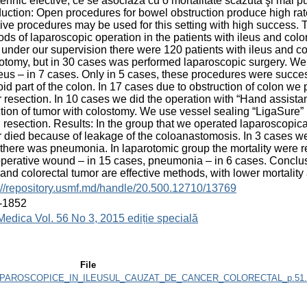
tehnic efective, ce se asociază cu o mortalitate scăzută şi mai pu
duction: Open procedures for bowel obstruction produce high rat
ive procedures may be used for this setting with high success. T
ds of laparoscopic operation in the patients with ileus and colo
under our supervision there were 120 patients with ileus and co
otomy, but in 30 cases was performed laparoscopic surgery. We tr
leus – in 7 cases. Only in 5 cases, these procedures were succe
id part of the colon. In 17 cases due to obstruction of colon w
 resection. In 10 cases we did the operation with “Hand assist
tion of tumor with colostomy. We use vessel sealing “LigaSure” 
 resection. Results: In the group that we operated laparoscopica
 died because of leakage of the coloanastomosis. In 3 cases we 
there was pneumonia. In laparotomic group the mortality were re
perative wound – in 15 cases, pneumonia – in 6 cases. Conclusi
 and colorectal tumor are effective methods, with lower mortality
://repository.usmf.md/handle/20.500.12710/13769
-1852
Medica Vol. 56 No 3, 2015 ediție specială
File
_LAPAROSCOPICE_IN_ILEUSUL_CAUZAT_DE_CANCER_COLORECTAL_p.51.