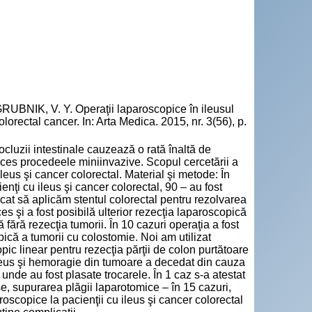
BNIK, V. Y. Operaţii laparoscopice în ileusul
orectal cancer. In: Arta Medica. 2015, nr. 3(56), p.
ocluzii intestinale cauzează o rată înaltă de
succes procedeele miniinvazive. Scopul cercetării a
 ileus şi cancer colorectal. Material şi metode: În
ţi cu ileus şi cancer colorectal, 90 – au fost
rcat să aplicăm stentul colorectal pentru rezolvarea
es şi a fost posibilă ulterior rezecţia laparoscopică
fără rezecţia tumorii. În 10 cazuri operaţia a fost
pică a tumorii cu colostomie. Noi am utilizat
pic linear pentru rezecţia părţii de colon purtătoare
ileus şi hemoragie din tumoare a decedat din cauza
unde au fost plasate trocarele. În 1 caz s-a atestat
e, supurarea plăgii laparotomice – în 15 cazuri,
oscopice la pacienţii cu ileus şi cancer colorectal