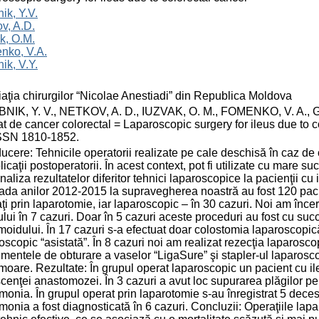
ik, Y.V.
v, A.D.
k, O.M.
nko, V.A.
ik, V.Y.
aţia chirurgilor “Nicolae Anestiadi” din Republica Moldova
IK, Y. V., NETKOV, A. D., IUZVAK, O. M., FOMENKO, V. A., GRU
t de cancer colorectal = Laparoscopic surgery for ileus due to col
ISSN 1810-1852.
ducere: Tehnicile operatorii realizate pe cale deschisă în caz de 
icaţii postoperatorii. În acest context, pot fi utilizate cu mare 
analiza rezultatelor diferitor tehnici laparoscopice la pacienţii cu
ada anilor 2012-2015 la supravegherea noastră au fost 120 pacien
ţi prin laparotomie, iar laparoscopic – în 30 cazuri. Noi am înce
ului în 7 cazuri. Doar în 5 cazuri aceste proceduri au fost cu succ
moidului. În 17 cazuri s-a efectuat doar colostomia laparoscopică 
oscopic “asistată”. În 8 cazuri noi am realizat rezecţia laparosco
umentele de obturare a vaselor “LigaSure” şi stapler-ul laparosco
moare. Rezultate: În grupul operat laparoscopic un pacient cu 
cenţei anastomozei. În 3 cazuri a avut loc supurarea plăgilor pe 
onia. În grupul operat prin laparotomie s-au înregistrat 5 deces
onia a fost diagnosticată în 6 cazuri. Concluzii: Operaţiile lapar