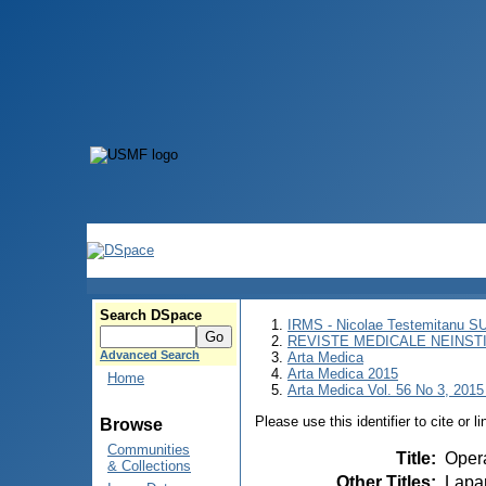
Search DSpace
IRMS - Nicolae Testemitanu 
REVISTE MEDICALE NEINST
Advanced Search
Arta Medica
Arta Medica 2015
Home
Arta Medica Vol. 56 No 3, 2015 
Please use this identifier to cite or l
Browse
Communities
Title
:
Opera
& Collections
Other Titles
:
Lapar