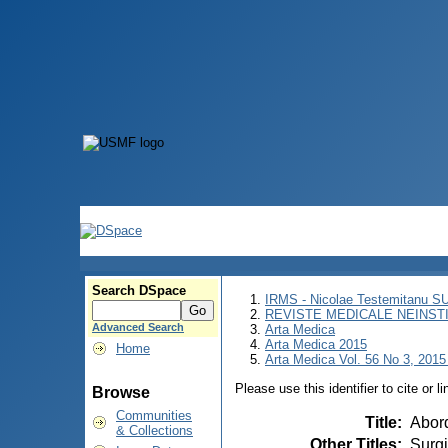
Search DSpace
IRMS - Nicolae Testemitanu 
REVISTE MEDICALE NEINST
Advanced Search
Arta Medica
Arta Medica 2015
Home
Arta Medica Vol. 56 No 3, 2015 
Please use this identifier to cite or l
Browse
Communities
Title
:
Abord
& Collections
Other Titles
:
Surgi