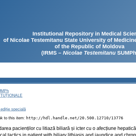
Institutional Repository in Medical Sci
of Nicolae Testemitanu State University of Medici
of the Republic of Moldova
(IRMS –
Nicolae Testemitanu
SUMPh
SUMPh
ITUȚIONALE
ediție specială
ink to this item:
http://hdl.handle.net/20.500.12710/13776
area pacienților cu litiază biliară și icter cu o afecțiune hepatic
cal tactics in patient with biliary lithiasis and jaundice and chr