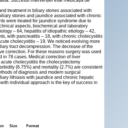
epatită. Succesul intervenției este medicația de
nd treatment in biliary stones associated with
biliary stones and jaundice associated with chronic
ts were treated for jaundice syndrome due to
 clinical aspects, biochemical and laboratory
iology – 64, hepatitis of idiopathic etiology – 42,
ts, with pancreatitis – 18, with chronic cholecystitis
acute cholecystitis – 19. We noticed evolving more
iliary tract decompression. The decrease of the
ive correction. For these reasons surgery was used
in 78 cases. Medical correction of liver
th acute cholecystitis the cholecystectomy
rbidity (6.75%) and mortality (2.7%) are consistent
methods of diagnosis and modern surgical
liary lithiasis with jaundice and chronic hepatic
 with individual approach is the key of success in
ion
Size
Format