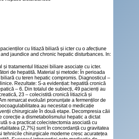
ților cu litiază biliară și icter cu o afecțiune
is and jaundice and chronic hepatic disturbances. In:
i tratamentul litiazei biliare asociate cu icter.
rtători de hepatită. Material și metode: În perioada
za biliară cu teren hepatic compromis. Diagnosticul –
inice. Rezultate: S-a evidențiat: hepatită cronică
patică – 6. Din totalul de subiecți, 49 pacienți au
reatică, 23 – colecistită cronică litiazică și
ă. Am remarcat evoluări pronunțate a fermenților de
ipocoagulabilitatea au necesitat o medicație
ervenții chirurgicale în două etape. Decompresia căii
de corecție a dismetabolismului hepatic a dictat
 acută s-a practicat colecistectomia asociată cu
ortalitatea (2,7%) sunt în concordanță cu gravitatea
și tehnicile chirurgicale moderne cresc acuratețea