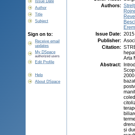
Issue Date
Authors
:
Strelţ
Author
Rojn
Title
Reve
Subject
Besch
Eremi
Issue Date
:
2015
Sign on to:
Publisher
:
Asoci
Receive email
updates
Citation
:
STREL
My DSpace
hepat
authorized users
Arta 
Edit Profile
Abstract
:
Intro
Scopu
Help
2000-
bazat
About DSpace
postv
manif
coled
citol
terap
bilia
terme
drena
și du