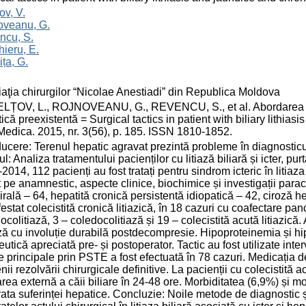
ov, V.
oveanu, G.
ncu, S.
ieru, E.
ța, G.
aţia chirurgilor “Nicolae Anestiadi” din Republica Moldova
ȚOV, L., ROJNOVEANU, G., REVENCU, S., et al. Abordarea pacien
ică preexistentă = Surgical tactics in patient with biliary lithias
Medica. 2015, nr. 3(56), p. 185. ISSN 1810-1852.
ducere: Terenul hepatic agravat prezintă probleme în diagnosticul ș
l: Analiza tratamentului pacienților cu litiază biliară și icter, pu
2014, 112 pacienți au fost tratați pentru sindrom icteric în litia
 pe anamnestic, aspecte clinice, biochimice și investigații paracl
irală – 64, hepatită cronică persistentă idiopatică – 42, ciroză he
estat colecistită cronică litiazică, în 18 cazuri cu coafectare panc
ocolitiază, 3 – coledocolitiază și 19 – colecistită acută litiazic
iză cu involuție durabilă postdecompresie. Hipoproteinemia și h
eutică apreciată pre- și postoperator. Tactic au fost utilizate int
re principale prin PSTE a fost efectuată în 78 cazuri. Medicația 
nii rezolvării chirurgicale definitive. La pacienții cu colecistită
rea externă a căii biliare în 24-48 ore. Morbiditatea (6,9%) și m
rata suferinței hepatice. Concluzie: Noile metode de diagnostic 