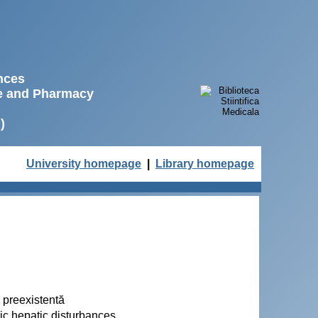
ences
ne and Pharmacy
)
University homepage
|
Library homepage
ă preexistentă
onic hepatic disturbances