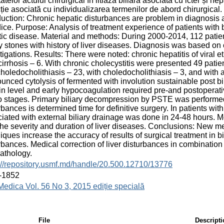
tatelor actului chirurgical în litiaza biliară asociată cu icter și h
ție asociată cu individualizarea termenilor de abord chirurgical.
duction: Chronic hepatic disturbances are problem in diagnosis a
ice. Purpose: Analysis of treatment experience of patients with 
ic disease. Material and methods: During 2000-2014, 112 patien
ry stones with history of liver diseases. Diagnosis was based on
tigations. Results: There were noted: chronic hepatitis of viral et
 cirrhosis – 6. With chronic cholecystitis were presented 49 patien
holedocholithiasis – 23, with choledocholithiasis – 3, and with 
unced cytolysis of fermented with involution sustainable post b
in level and early hypocoagulation required pre-and postoperat
o stages. Primary biliary decompression by PSTE was performed 
rbances is determined time for definitive surgery. In patients wi
iated with external biliary drainage was done in 24-48 hours. Mo
the severity and duration of liver diseases. Conclusions: New 
iques increase the accuracy of results of surgical treatment in bi
rbances. Medical correction of liver disturbances in combination
pathology.
://repository.usmf.md/handle/20.500.12710/13776
-1852
Medica Vol. 56 No 3, 2015 ediție specială
File
Descript