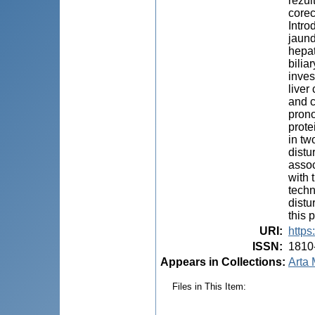
rezul
corec
Intro
jaund
hepat
bilia
inves
liver
and c
prono
prote
in tw
distu
assoc
with 
techn
distu
this 
URI
:
https
ISSN
:
1810
Appears in Collections:
Arta 
Files in This Item: