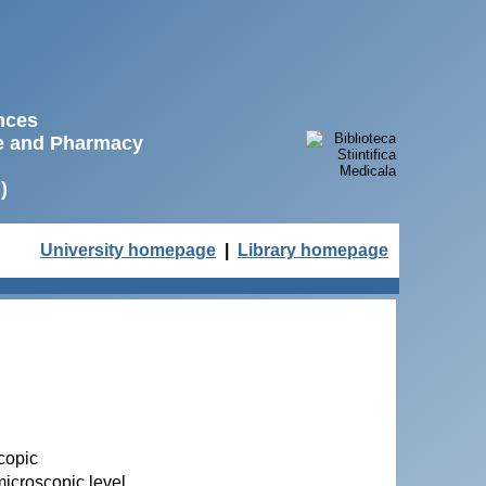
ences
ne and Pharmacy
)
University homepage
|
Library homepage
copic
microscopic level