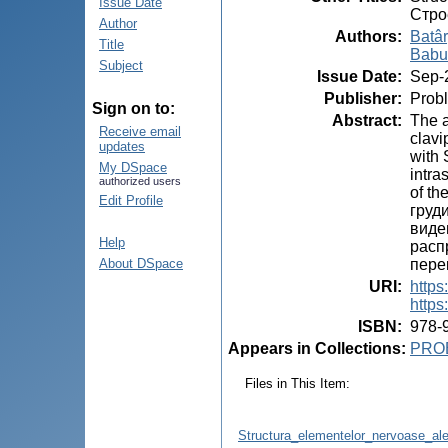
Issue Date
Стро
Author
Authors
:
Batâr
Title
Babu
Subject
Issue Date
:
Sep-
Publisher
:
Probl
Sign on to:
Abstract
:
The a
Receive email
clavi
updates
with 
My DSpace
intra
authorized users
of th
Edit Profile
груд
виде
Help
расп
пере
About DSpace
URI
:
https
https
ISBN
:
978-
Appears in Collections:
PRO
Files in This Item:
Structura_elementelor_nervoase_ale