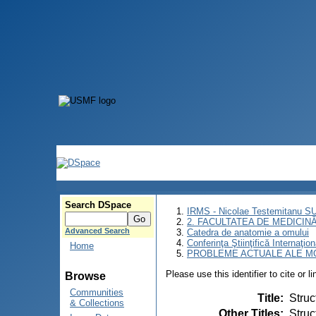
Search DSpace
IRMS - Nicolae Testemitanu 
2. FACULTATEA DE MEDICINĂ 
Advanced Search
Catedra de anatomie a omului
Conferinţa Ştiinţifică Inte
Home
PROBLEME ACTUALE ALE MO
Please use this identifier to cite or l
Browse
Communities
Title
:
Struc
& Collections
Other Titles
:
Struc