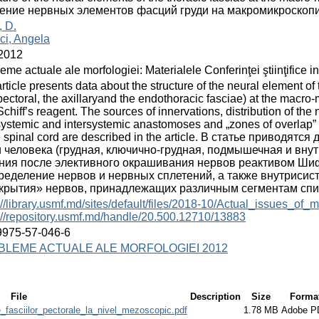
ение нервных элементов фасций груди на макромикроскоп
, D.
ci, Angela
2012
eme actuale ale morfologiei: Materialele Conferinţei ştiinţifice i
rticle presents data about the structure of the neural element of 
pectoral, the axillaryand the endothoracic fasciae) at the macro-m
Schiff’s reagent. The sources of innervations, distribution of th
systemic and intersystemic anastomoses and „zones of overlap” o
e spinal cord are described in the article. В статье привод
и человека (грудная, ключично-грудная, подмышечная и вну
ния после элективного окрашивания нервов реактивом Ши
ределение нервов и нервных сплетений, а также внутриси
крытия» нервов, принадлежащих различным сегментам спин
://library.usmf.md/sites/default/files/2018-10/Actual_issues
://repository.usmf.md/handle/20.500.12710/13883
9975-57-046-6
BLEME ACTUALE ALE MORFOLOGIEI 2012
File
Description
Size
Forma
_fasciilor_pectorale_la_nivel_mezoscopic.pdf
1.78 MB
Adobe P