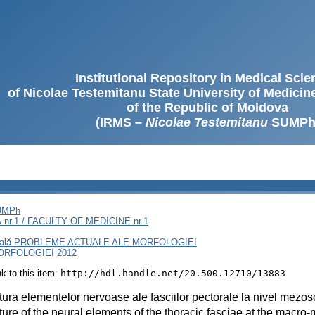
Institutional Repository in Medical Sci
of Nicolae Testemitanu State University of Medici
of the Republic of Moldova
(IRMS –
Nicolae Testemitanu
SUMPh
SUMPh
nr.1 / FACULTY OF MEDICINE nr.1
rnaţională PROBLEME ACTUALE ALE MORFOLOGIEI
RFOLOGIEI 2012
ink to this item:
http://hdl.handle.net/20.500.12710/13883
tura elementelor nervoase ale fasciilor pectorale la nivel mezos
ture of the neural elements of the thoracic fasciae at the macro-