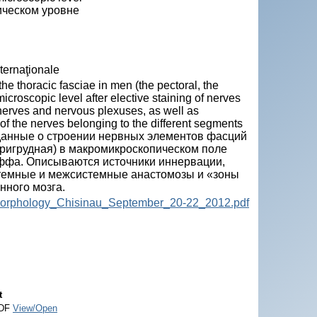
ическом уровне
nternaţionale
the thoracic fasciae in men (the pectoral, the
icroscopic level after elective staining of nerves
e nerves and nervous plexuses, as well as
f the nerves belonging to the different segments
ятся данные о строении нервных элементов фасций
тригрудная) в макромикроскопическом поле
ффа. Описываются источники иннервации,
стемные и межсистемные анастомозы и «зоны
ного мозга.
_of_morphology_Chisinau_September_20-22_2012.pdf
t
DF
View/Open