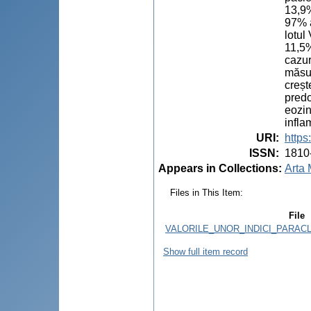
13,9%
97% a
lotul
11,5%
cazur
măsur
creșt
predo
eozin
infla
URI
:
https
ISSN
:
1810
Appears in Collections:
Arta 
Files in This Item:
File
VALORILE_UNOR_INDICI_PARACL
Show full item record