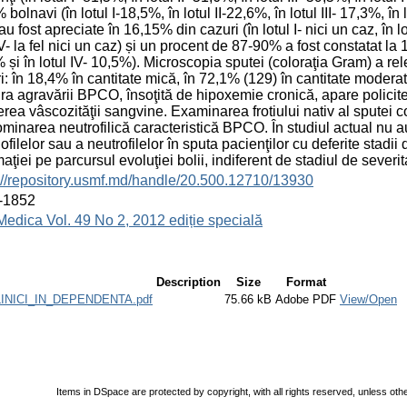
 bolnavi (în lotul I-18,5%, în lotul II-22,6%, în lotul III- 17,3%, în 
u fost apreciate în 16,15% din cazuri (în lotul I- nici un caz, în lotu
 V- la fel nici un caz) și un procent de 87-90% a fost constatat la 16 
 și în lotul IV- 10,5%). Microscopia sputei (coloraţia Gram) a rel
i: în 18,4% în cantitate mică, în 72,1% (129) în cantitate modera
a agravării BPCO, însoţită de hipoxemie cronică, apare polici
erea vâscozităţii sangvine. Examinarea frotiului nativ al sputei 
minarea neutrofilică caracteristică BPCO. În studiul actual nu au
ofilelor sau a neutrofilelor în sputa pacienţilor cu deferite stad
maţiei pe parcursul evoluţiei bolii, indiferent de stadiul de sever
://repository.usmf.md/handle/20.500.12710/13930
-1852
Medica Vol. 49 No 2, 2012 ediție specială
Description
Size
Format
INICI_IN_DEPENDENTA.pdf
75.66 kB
Adobe PDF
View/Open
Items in DSpace are protected by copyright, with all rights reserved, unless oth