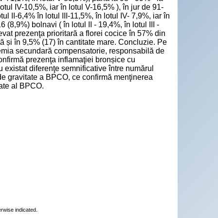
lotul IV-10,5%, iar în lotul V-16,5% ), în jur de 91-
l II-6,4% în lotul III-11,5%, în lotul IV- 7,9%, iar în
(8,9%) bolnavi ( în lotul II - 19,4%, în lotul III -
evat prezenţa prioritară a florei cocice în 57% din
tă și în 9,5% (17) în cantitate mare. Concluzie. Pe
temia secundară compensatorie, responsabilă de
confirmă prezenţa inflamaţiei bronșice cu
 existat diferenţe semnificative între numărul
ii de gravitate a BPCO, ce confirmă menţinerea
itate al BPCO.
erwise indicated.