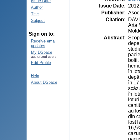
Issue Date
Issue Date
:
2012
Author
Publisher
:
Asoci
Title
Citation
:
DAVID
Subject
Arta 
Moldo
Sign on to:
Abstract
:
Scopu
Receive email
depen
updates
studi
My DSpace
pacien
authorized users
bolii
Edit Profile
hemog
în lot
Help
depăș
în 17
About DSpace
scăzu
în lo
lotur
canti
au fos
din c
fost l
16,5%
cazur
pacie