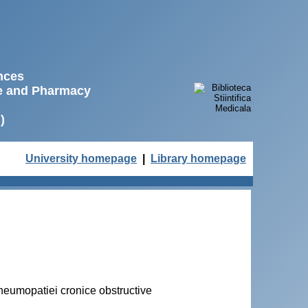
ences
ne and Pharmacy
)
University homepage
|
Library homepage
pneumopatiei cronice obstructive