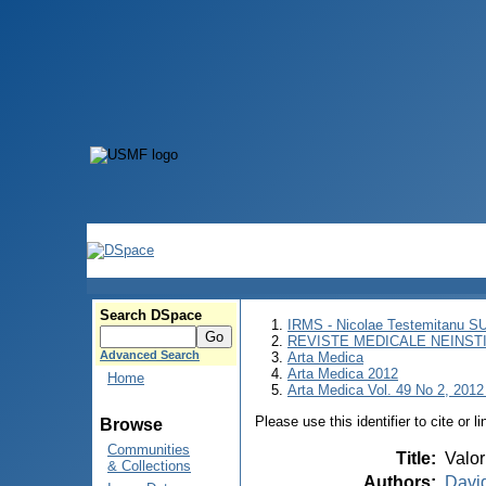
Search DSpace
IRMS - Nicolae Testemitanu 
REVISTE MEDICALE NEINST
Advanced Search
Arta Medica
Arta Medica 2012
Home
Arta Medica Vol. 49 No 2, 2012 
Please use this identifier to cite or l
Browse
Communities
Title
:
Valor
& Collections
Authors
:
David