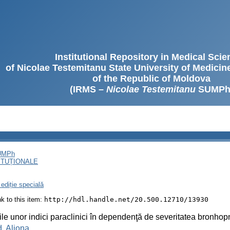
Institutional Repository in Medical Sci
of Nicolae Testemitanu State University of Medici
of the Republic of Moldova
(IRMS –
Nicolae Testemitanu
SUMPh
SUMPh
ITUȚIONALE
ediție specială
ink to this item:
http://hdl.handle.net/20.500.12710/13930
ile unor indici paraclinici în dependenţă de severitatea bronho
, Aliona