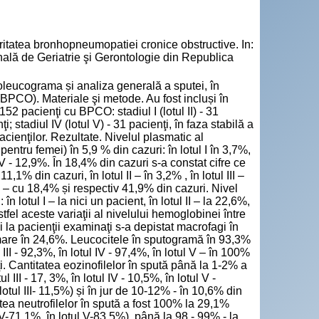
ritatea bronhopneumopatiei cronice obstructive. In:
onală de Geriatrie şi Gerontologie din Republica
oleucograma și analiza generală a sputei, în
PCO). Materiale şi metode. Au fost incluși în
152 pacienţi cu BPCO: stadiul I (lotul II) - 31
enţi; stadiul IV (lotul V) - 31 pacienţi, în faza stabilă a
cienţilor. Rezultate. Nivelul plasmatic al
entru femei) în 5,9 % din cazuri: în lotul I în 3,7%,
tul V - 12,9%. În 18,4% din cazuri s-a constat cifre ce
,1% din cazuri, în lotul II – în 3,2% , în lotul III –
 V – cu 18,4% și respectiv 41,9% din cazuri. Nivel
 lotul I – la nici un pacient, în lotul II – la 22,6%,
astfel aceste variaţii al nivelului hemoglobinei între
utei la pacienţii examinaţi s-a depistat macrofagi în
 mare în 24,6%. Leucocitele în sputogramă în 93,3%
ul III - 92,3%, în lotul IV - 97,4%, în lotul V – în 100%
i. Cantitatea eozinofilelor în spută până la 1-2% a
ul III - 17, 3%, în lotul IV - 10,5%, în lotul V -
lotul III- 11,5%) și în jur de 10-12% - în 10,6% din
itatea neutrofilelor în spută a fost 100% la 29,1%
ul IV-71,1%, în lotul V-83,5%), până la 98 - 99% - la