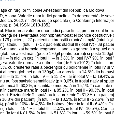
aţia chirurgilor “Nicolae Anestiadi” din Republica Moldova
, Aliona. Valorile unor indici paraclinici în dependenţă de seve
Medica. 2012, nr. 2(49), ediție specială (I-a Conferinţă Internaţi
va), p. 34. ISSN 1810-1852.
l. Elucidarea valorilor unor indici paraclinici, precum sunt hem
denţă de severitatea bronhopneumopatiei cronice obstructive (B
u 179 pacienţii: 27 pacienţi cu bronșită cronică simplă (lotul I) și 
ţi; stadiul II (lotul III) - 52 pacienţi; stadiul III (lotul IV) - 38 paci
. S-au analizat hemoleucograma și analiza generală a sputei a pa
lobinei a fost mărit (peste 170g/l pentru bărbaţi și peste 150g/l p
ul II – în nici un caz, în lotul III – în 3,8%, în lotul IV-7,9%, în lo
esc valorile normale a eritrocitelor (de 5,5 ×1012): în lotul I – în 11
,3%, cu creșterea ratei a pacienţilor cu policitemie în lotul IV și
t al hemoglobinei (sub 130g/l) s-a apreciat la 14,5% din bolnavi: în
tul III – la 15,4%, în lotul IV – la 13,2%, iar în lotul V – la 19,4%, 
i nu au fost statistic semnificativ (p > 0,05). În frotiul nativ al sp
tate mică în 60,3%, în cantitate moderată în 15,1%, în cantitate
t în cantitate mare: în lotul I - la 85,2%, în lotul II - 90,3%, în lot
azuri. Eozinofilele în spută au fost prezente în 31,8% din pacienţ
a 16,8% din pacienţi (în lotul I – la 18,5%, în lotul II - 22,6%, în lot
), până la 10% - la 4,5% din bolnavi (doar în lotul II - 6,4% și în 
i (în lotul II- 19,4% în lotul III - 11,5%, în lotul IV - 10,5%). Cant
nţi (în lotul I- 81,5%, în lotul II- 51,6%, în lotul III- 59,5%, în lot